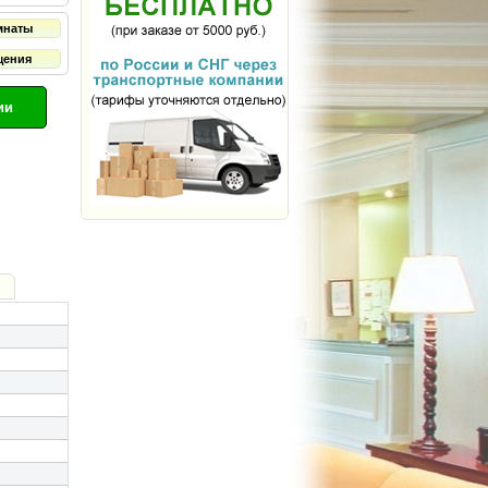
мнаты
щения
ии