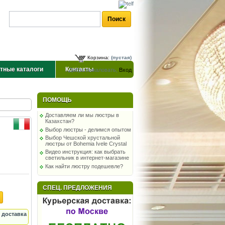
Корзина:
(пустая)
тные каталоги
Контакты
Добро пожаловать,
Вход
ПОМОЩЬ
Доставляем ли мы люстры в
Казахстан?
Выбор люстры - делимся опытом
Выбор Чешской хрустальной
люстры от Bohemia Ivele Crystal
Видео инструкция: как выбрать
светильник в интернет-магазине
Как найти люстру подешевле?
СПЕЦ. ПРЕДЛОЖЕНИЯ
 доставка