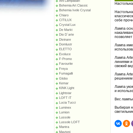
Arti Lampadari
Настольна
Bohemia Art Classic
Bohemia Ivele Crystal
Настольна
Chiaro
классическ
себе прочн
CITILUX
Crystal Lux
Лампа осн
De Markt
накаливани
Dio D`arte
позволяет
Divinare
Domlustr
Лампа имее
использов
ELETTO
Evoluce
Лампа Art
F-Promo
линиями и
Favourite
свежий вид
Freya
Fumagalli
Лампа Arte
решением 
Globo
Kemar
Лампа уко
KINK Light
и использ
Lightstar
LOFT IT
Вес лампы 
Lucia Tucci
Выбирая н
Luminex
светильни
Lumion
Lussole
Lussole LOFT
Mantra
Maytoni