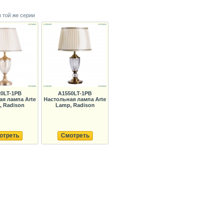
з той же серии
20LT-1PB
A1550LT-1PB
ая лампа Arte
Настольная лампа Arte
, Radison
Lamp, Radison
отреть
Смотреть