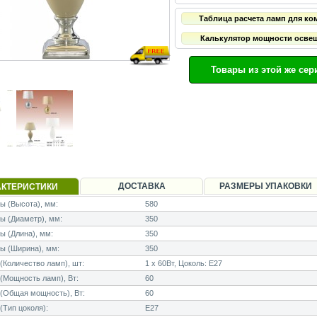
Таблица расчета ламп для ко
Калькулятор мощности осве
Товары из этой же сер
ДОСТАВКА
РАЗМЕРЫ УПАКОВКИ
АКТЕРИСТИКИ
 (Высота), мм:
580
ы (Диаметр), мм:
350
 (Длина), мм:
350
ы (Ширина), мм:
350
Количество ламп), шт:
1 x 60Вт, Цоколь: E27
Мощность ламп), Вт:
60
(Общая мощность), Вт:
60
Тип цоколя):
E27