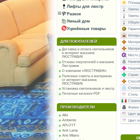
Площад
Лифты для люстр
Лампы (
Разное
Лампы 
Умный дом
Общее 
Уценённые товары
Гаранти
Интерь
ДЛЯ ПОКУПАТЕЛЕЙ
Матери
Матери
Доставка и оплата светильников
в интернет магазине
Место у
ЛЮСТРАВИК
Наличи
Отзывы покупателей о магазине
Люстравик
Напряже
О компании «ЛЮСТРАВИК»
Серия:
Полезные советы и материалы
от интернет-магазина
Способ
ЛЮСТРАВИК
Степень
Установка светильников и люстр
Печатные каталоги PDF
Стиль:
Страна
ПРОИЗВОДИТЕЛИ
Форма 
Цвет а
Alfa
Ambiente
Цвет п
APLOYT
Arte Lamp
Arte Milano
О