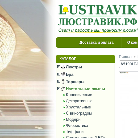
Доставка и оплата
О ком
Главная
>
КАТАЛОГ
A5199LT-
Люстры
Бра
Торшеры
Настольные лампы
Классические
Декоративные
Хрустальные
С виноградом
Модерн
Флористика
Тиффани
Светодиодные (LED)