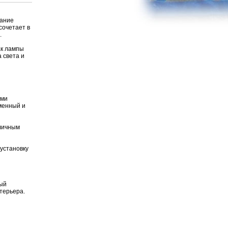
тание
сочетает в
.
ак лампы
 света и
ыми
менный и
тличным
 установку
ный
терьера.