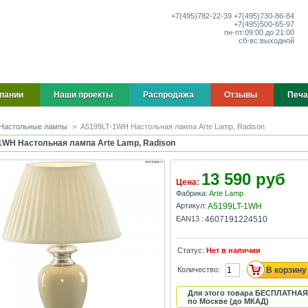
+7(495)
782-22-39
+7(495)
730-86-84
+7(495)
500-65-97
пн-пт:
09:00 до 21:00
сб-вс:
выходной
пании
Наши проекты
Распродажа
Отзывы
Печа
Настольные лампы
>
A5199LT-1WH Настольная лампа Arte Lamp, Radison
1WH Настольная лампа Arte Lamp, Radison
13 590 руб
Цена:
Фабрика:
Arte Lamp
Артикул:
A5199LT-1WH
EAN13 :
4607191224510
Статус:
Нет в наличии
Количество:
Для этого товара БЕСПЛАТНАЯ
по Москве (до МКАД)