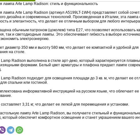
я лампа Arte Lamp Radison: стиль и функциональность
я лампа Arte Lamp Radison (артикул A5199LT-1WH) представляет собой соче
ого дизайна и современных технологий. Произведенная в Италии, эта лампа 
ость и элегантность, что делает ее отличным выбором для любого интерьера
ащена обычным патроном (цоколем) типа E27, что позволяет использовать к
я, так и светодиодные лампы. Это обеспечивает гибкость в выборе источника
 экономить электроэнергию.
т диаметр 350 мм и высоту 580 мм, что делает ее компактной и удобной для
ания на столе.
e Lamp Radison выполнена в стиле арт-деко, который характеризуется плавн
 изящными формами. Белый цвет арматуры и плафона придает лампе совре
.
 Lamp Radison подходит для освещения площади до 3 кв. м, что делает ее о
для спальни или гостиной.
мплектована информативной инструкцией на русском языке, что облегчает ее
ование.
составляет 3,31 кг, что делает ее легкой для перемещения и установки.
астольную лампу Arte Lamp Radison, вы получаете стильный и функциональ
к, который обеспечит комфортное освещение и станет украшением вашего ин