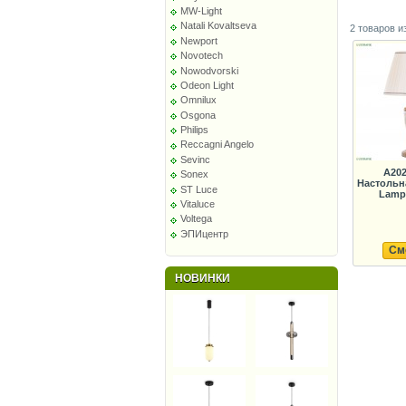
MW-Light
Natali Kovaltseva
2 товаров и
Newport
Novotech
Nowodvorski
Odeon Light
Omnilux
Osgona
Philips
Reccagni Angelo
Sevinc
A20
Sonex
Настольн
ST Luce
Lamp
Vitaluce
Voltega
ЭПИцентр
См
НОВИНКИ