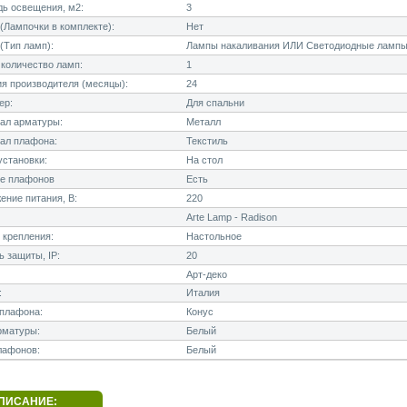
ь освещения, м2:
3
Лампочки в комплекте):
Нет
(Тип ламп):
Лампы накаливания ИЛИ Светодиодные лампы
количество ламп:
1
я производителя (месяцы):
24
ер:
Для спальни
ал арматуры:
Металл
ал плафона:
Текстиль
становки:
На стол
е плафонов
Есть
ние питания, В:
220
Arte Lamp - Radison
 крепления:
Настольное
 защиты, IP:
20
Арт-деко
:
Италия
плафона:
Конус
рматуры:
Белый
лафонов:
Белый
ПИСАНИЕ: