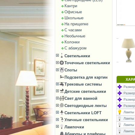
Кантри
Офисные
Школьные
На прищепке
С часами
Необычные
Колонки
С абажуром
Светильники
Точечные светильники
Споты
Подсветка для картин
ХАР
Трековые системы
Размеры
Детские светильники
Размер
Свет для ванной
Размеры
Светодиодные ленты
Размер
Лампы (
Светильники LOFT
Лампы (
Уличные светильники
Лампы 
Лампочки
Лампы (
Абажуры и плафоны