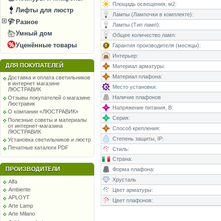
Площадь освещения, м2:
Лифты для люстр
Лампы (Лампочки в комплекте):
Разное
Лампы (Тип ламп):
Умный дом
Общее количество ламп:
Уценённые товары
Гарантия производителя (месяцы):
Интерьер:
ДЛЯ ПОКУПАТЕЛЕЙ
Материал арматуры:
Материал плафона:
Доставка и оплата светильников
в интернет магазине
Место установки:
ЛЮСТРАВИК
Наличие плафонов
Отзывы покупателей о магазине
Люстравик
Напряжение питания, В:
О компании «ЛЮСТРАВИК»
Серия:
Полезные советы и материалы
от интернет-магазина
Способ крепления:
ЛЮСТРАВИК
Степень защиты, IP:
Установка светильников и люстр
Печатные каталоги PDF
Стиль:
Страна:
ПРОИЗВОДИТЕЛИ
Форма плафона:
Хрусталь
Alfa
Ambiente
Цвет арматуры:
APLOYT
Цвет плафонов:
Arte Lamp
Arte Milano