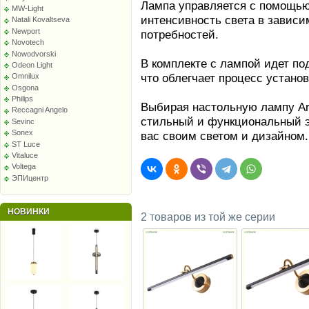
Лампа управляется с помощью
MW-Light
интенсивность света в зависи
Natali Kovaltseva
Newport
потребностей.
Novotech
Nowodvorski
В комплекте с лампой идет по
Odeon Light
что облегчает процесс устано
Omnilux
Osgona
Philips
Выбирая настольную лампу Ar
Reccagni Angelo
стильный и функциональный э
Sevinc
Sonex
вас своим светом и дизайном.
ST Luce
Vitaluce
Voltega
ЭПИцентр
НОВИНКИ
2 товаров из той же серии