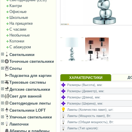
Кантри
Офисные
Школьные
На прищепке
С часами
Необычные
Колонки
С абажуром
Светильники
Точечные светильники
Споты
Подсветка для картин
Д
ХАРАКТЕРИСТИКИ
Трековые системы
Размеры (Высота), мм:
Детские светильники
Размеры (Диаметр), мм:
Свет для ванной
Размеры (Длина), мм:
Светодиодные ленты
Размеры (Ширина), мм:
Лампы (Количество ламп), шт:
Светильники LOFT
Лампы (Мощность ламп), Вт:
Уличные светильники
Лампы (Общая мощность), Вт:
Лампочки
Лампы (Тип цоколя):
Абажуры и плафоны