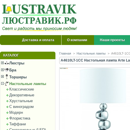
Доставка и оплата
О компании
Наши проекты
Главная
>
Настольные лампы
>
A4610LT-1CC
КАТАЛОГ
A4610LT-1CC Настольная лампа Arte La
Люстры
Бра
Торшеры
Настольные лампы
Классические
Декоративные
Хрустальные
С виноградом
Модерн
Флористика
Тиффани
Светодиодные (LED)