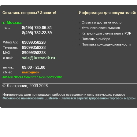
Остались вопросы? Звоните!
Информация для покупателей:
г. Москва
Оплата и доставка люстр
8(495) 730-86-84
тел.:
Установка светильников
8(495) 782-22-39
Каталоги для скачивания в PDF
Помощь в выборе
89099358228
WhatsApp:
Политика конфиденциальности
89099358228
Telegram:
89099358228
MAX
sale@lustravik.ru
e-mail:
09:00 - 21:00
пн.-пт.:
сб.-вс.:
выходной
заказы через корзину - круглосуточно
© Люстравик, 2009-2026.
Интернет-магазин по продаже приборов освещения и сопутствующих товаров.
Фирменное наименование Lustravik - является зарегистрированной торговой маркой.