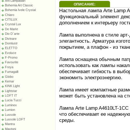
Arti Lampadari
ОПИСАНИЕ:
Bohemia Art Classic
Настольная лампа Arte Lamp A
Bohemia Ivele Crystal
Chiaro
функциональный элемент деко
CITILUX
дополнением к интерьеру гост
Crystal Lux
De Markt
Лампа выполнена в стиле арт-
Dio D`arte
Divinare
элегантность. Арматура изгот
Domlustr
покрытием, а плафон - из ткан
ELETTO
Evoluce
F-Promo
Лампа оснащена обычным патр
Favourite
использовать как лампы накал
Freya
обеспечивает гибкость в выбо
Fumagalli
экономить электроэнергию.
Globo
Kemar
KINK Light
Лампа имеет компактные разме
Lightstar
может быть установлена на ст
LOFT IT
Lucia Tucci
Luminex
Лампа Arte Lamp A4610LT-1CC
Lumion
что обеспечивает ее надежну
Lussole
среды.
Lussole LOFT
Mantra
Maytoni