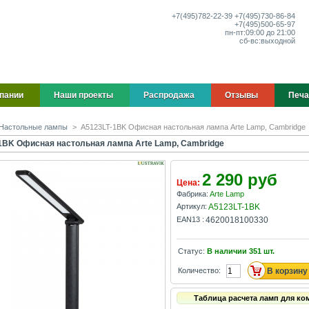
+7(495)
782-22-39
+7(495)
730-86-84
+7(495)
500-65-97
пн-пт:
09:00 до 21:00
сб-вс:
выходной
пании
Наши проекты
Распродажа
Отзывы
Печа
Настольные лампы
>
A5123LT-1BK Офисная настольная лампа Arte Lamp, Cambridge
1BK Офисная настольная лампа Arte Lamp, Cambridge
2 290 руб
Цена:
Фабрика:
Arte Lamp
Артикул:
A5123LT-1BK
EAN13 :
4620018100330
Статус:
В наличии
351
шт.
Количество:
Таблица расчета ламп для ко