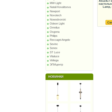
A5123LT-
MW-Light
настольн
Lamp,
Natali Kovaltseva
Newport
Novotech
Nowodvorski
См
Odeon Light
Omnilux
Osgona
Philips
Reccagni Angelo
Sevinc
Sonex
ST Luce
Vitaluce
Voltega
ЭПИцентр
НОВИНКИ