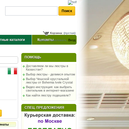
Корзина:
(пустая)
тные каталоги
Контакты
Добро пожаловать,
Вход
ПОМОЩЬ
Доставляем ли мы люстры в
Казахстан?
Выбор люстры - делимся опытом
Выбор Чешской хрустальной
люстры от Bohemia Ivele Crystal
Видео инструкция: как выбрать
светильник в интернет-магазине
Как найти люстру подешевле?
СПЕЦ. ПРЕДЛОЖЕНИЯ
мнаты