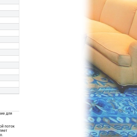
ние для
ой поток
ляет
о.