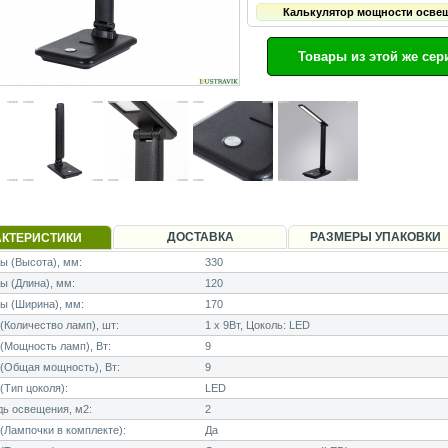
Калькулятор мощности осве
Товары из этой же сер
ДОСТАВКА
РАЗМЕРЫ УПАКОВКИ
АКТЕРИСТИКИ
 (Высота), мм:
330
 (Длина), мм:
120
ы (Ширина), мм:
170
Количество ламп), шт:
1 x 9Вт, Цоколь: LED
Мощность ламп), Вт:
9
(Общая мощность), Вт:
9
Тип цоколя):
LED
ь освещения, м2:
2
Лампочки в комплекте):
Да