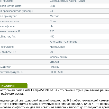
(Тип ламп):
Светодиодные лампы (LED)
количество ламп:
LED
я производителя (месяцы):
24
ал арматуры:
Металл
е выключателя:
Есть
е плафонов
Нет
ние питания, В:
220
й поток, Лм:
450
Arte Lamp - Cambridge
 крепления:
Настольное
 защиты, IP:
20
Современный
:
Италия
рматуры:
Черный
я температура, K
3000-6500
ПИСАНИЕ:
астольная лампа Arte Lamp A5123LT-1BK - стильное и функциональное реше
 рабочего места.
ащена одной светодиодной лампой мощностью 9 Вт, обеспечивающей светов
ветовая температура лампы регулируется в диапазоне 3000-6500 К, что позво
иболее комфортный для глаз свет - от теплого и мягкого до холодного и ярког