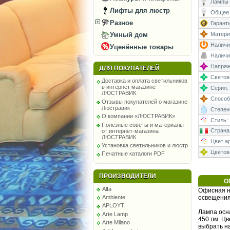
Лампы 
Лифты для люстр
Общее 
Разное
Гаранти
Умный дом
Матери
Наличи
Уценённые товары
Наличи
Напряже
ДЛЯ ПОКУПАТЕЛЕЙ
Светово
Доставка и оплата светильников
в интернет магазине
Серия:
ЛЮСТРАВИК
Способ
Отзывы покупателей о магазине
Люстравик
Степень
О компании «ЛЮСТРАВИК»
Стиль:
Полезные советы и материалы
Страна
от интернет-магазина
ЛЮСТРАВИК
Цвет а
Установка светильников и люстр
Цветова
Печатные каталоги PDF
ПРОИЗВОДИТЕЛИ
О
Alfa
Офисная н
Ambiente
освещения
APLOYT
Лампа осн
Arte Lamp
450 лм. Ц
Arte Milano
выбрать на