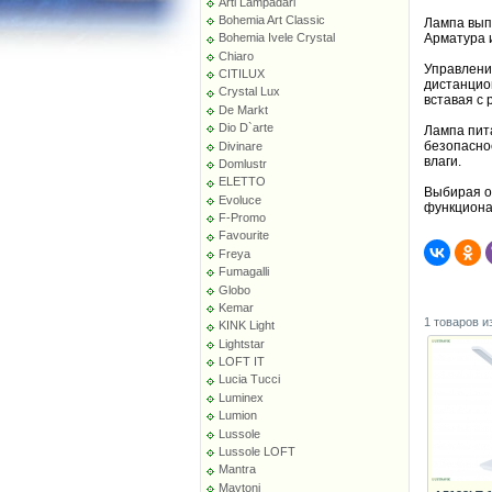
Arti Lampadari
Bohemia Art Classic
Лампа вып
Арматура и
Bohemia Ivele Crystal
Chiaro
Управлени
CITILUX
дистанцион
Crystal Lux
вставая с 
De Markt
Dio D`arte
Лампа пита
безопасно
Divinare
влаги.
Domlustr
ELETTO
Выбирая о
Evoluce
функциона
F-Promo
Favourite
Freya
Fumagalli
Globo
Kemar
1 товаров и
KINK Light
Lightstar
LOFT IT
Lucia Tucci
Luminex
Lumion
Lussole
Lussole LOFT
Mantra
Maytoni