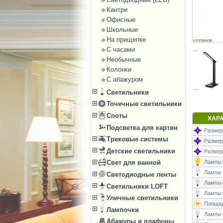
Кантри
Офисные
Школьные
На прищепке
С часами
Необычные
Колонки
С абажуром
Светильники
Точечные светильники
Споты
ХАР
Подсветка для картин
Размеры
Трековые системы
Размеры
Детские светильники
Размер
Лампы (
Свет для ванной
Лампы (
Светодиодные ленты
Лампы 
Светильники LOFT
Лампы (
Уличные светильники
Площад
Лампочки
Лампы (
Абажуры и плафоны