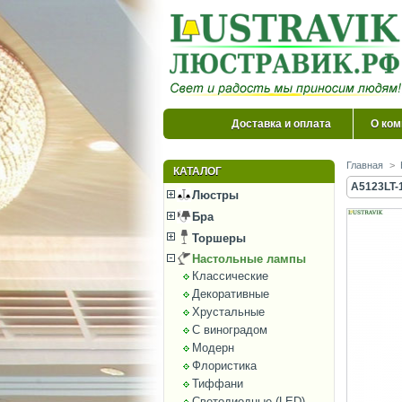
Доставка и оплата
О ком
Главная
>
КАТАЛОГ
A5123LT-
Люстры
Бра
Торшеры
Настольные лампы
Классические
Декоративные
Хрустальные
С виноградом
Модерн
Флористика
Тиффани
Светодиодные (LED)