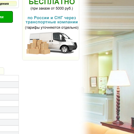
щения
ии