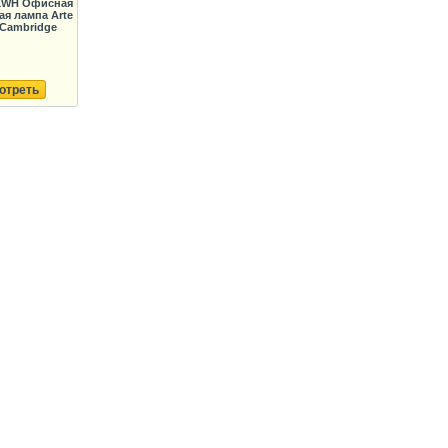
1WH Офисная
ая лампа Arte
 Cambridge
отреть