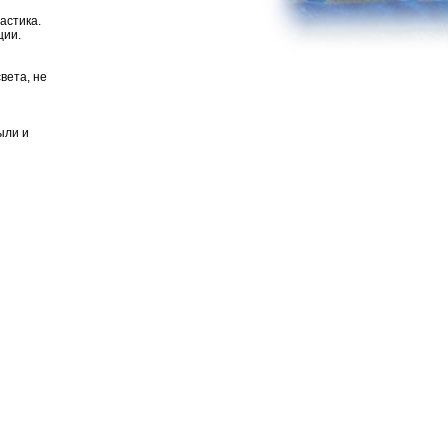
астика.
ции.
вета, не
ыли и