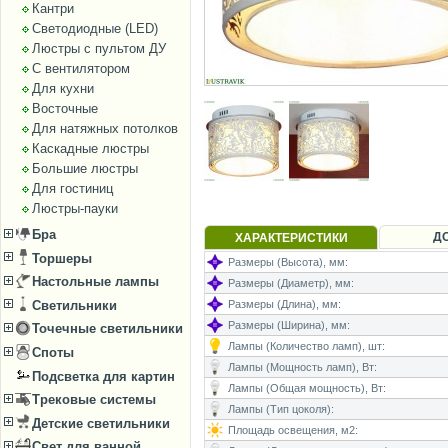
Кантри
Светодиодные (LED)
Люстры с пультом ДУ
С вентилятором
Для кухни
Восточные
Для натяжных потолков
Каскадные люстры
Большие люстры
Для гостиниц
Люстры-пауки
Бра
Д
ХАРАКТЕРИСТИКИ
Торшеры
Размеры (Высота), мм:
Настольные лампы
Размеры (Диаметр), мм:
Светильники
Размеры (Длина), мм:
Размеры (Ширина), мм:
Точечные светильники
Лампы (Количество ламп), шт:
Споты
Лампы (Мощность ламп), Вт:
Подсветка для картин
Лампы (Общая мощность), Вт:
Трековые системы
Лампы (Тип цоколя):
Детские светильники
Площадь освещения, м2:
Свет для ванной