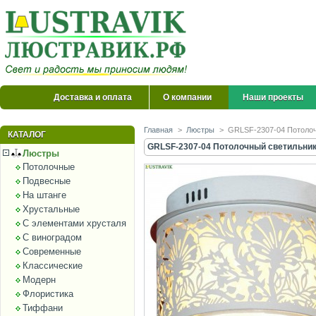
Доставка и оплата
О компании
Наши проекты
Главная
>
Люстры
>
GRLSF-2307-04 Потолочн
КАТАЛОГ
GRLSF-2307-04 Потолочный светильник 
Люстры
Потолочные
Подвесные
На штанге
Хрустальные
С элементами хрусталя
С виноградом
Современные
Классические
Модерн
Флористика
Тиффани