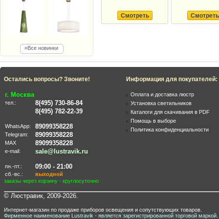
Смотреть
Смотреть
»Все новинки
Остались вопросы? Звоните!
Информация для покупателей:
г. Москва
Оплата и доставка люстр
8(495) 730-86-84
тел.:
Установка светильников
8(495) 782-22-39
Каталоги для скачивания в PDF
Помощь в выборе
89099358228
WhatsApp:
Политика конфиденциальности
89099358228
Telegram:
89099358228
MAX
sale@lustravik.ru
e-mail:
09:00 - 21:00
пн.-пт.:
сб.-вс.:
выходной
заказы через корзину - круглосуточно
© Люстравик, 2009-2026.
Интернет-магазин по продаже приборов освещения и сопутствующих товаров.
Фирменное наименование Lustravik - является зарегистрированной торговой маркой.