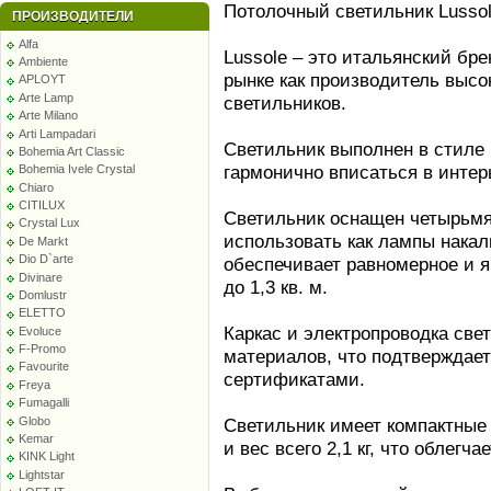
Потолочный светильник Lussol
ПРОИЗВОДИТЕЛИ
Alfa
Lussole – это итальянский бр
Ambiente
рынке как производитель высо
APLOYT
Arte Lamp
светильников.
Arte Milano
Arti Lampadari
Светильник выполнен в стиле 
Bohemia Art Classic
гармонично вписаться в инте
Bohemia Ivele Crystal
Chiaro
CITILUX
Светильник оснащен четырьмя
Crystal Lux
использовать как лампы накал
De Markt
Dio D`arte
обеспечивает равномерное и
Divinare
до 1,3 кв. м.
Domlustr
ELETTO
Каркас и электропроводка све
Evoluce
F-Promo
материалов, что подтверждае
Favourite
сертификатами.
Freya
Fumagalli
Globo
Светильник имеет компактные 
Kemar
и вес всего 2,1 кг, что облегча
KINK Light
Lightstar