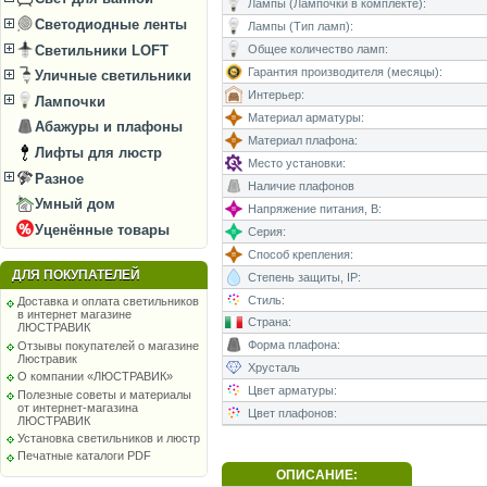
Лампы (Лампочки в комплекте):
Светодиодные ленты
Лампы (Тип ламп):
Светильники LOFT
Общее количество ламп:
Гарантия производителя (месяцы):
Уличные светильники
Интерьер:
Лампочки
Материал арматуры:
Абажуры и плафоны
Материал плафона:
Лифты для люстр
Место установки:
Разное
Наличие плафонов
Умный дом
Напряжение питания, В:
Уценённые товары
Серия:
Способ крепления:
ДЛЯ ПОКУПАТЕЛЕЙ
Степень защиты, IP:
Стиль:
Доставка и оплата светильников
в интернет магазине
Страна:
ЛЮСТРАВИК
Форма плафона:
Отзывы покупателей о магазине
Люстравик
Хрусталь
О компании «ЛЮСТРАВИК»
Цвет арматуры:
Полезные советы и материалы
от интернет-магазина
Цвет плафонов:
ЛЮСТРАВИК
Установка светильников и люстр
Печатные каталоги PDF
ОПИСАНИЕ: