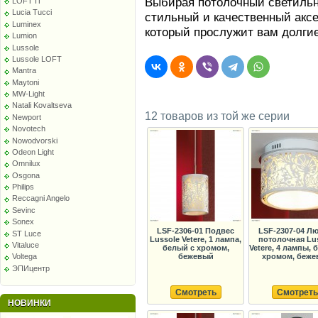
Выбирая потолочный светильн
LOFT IT
Lucia Tucci
стильный и качественный акс
Luminex
который прослужит вам долгие
Lumion
Lussole
Lussole LOFT
Mantra
Maytoni
MW-Light
Natali Kovaltseva
12 товаров из той же серии
Newport
Novotech
Nowodvorski
Odeon Light
Omnilux
Osgona
Philips
Reccagni Angelo
Sevinc
Sonex
LSF-2306-01 Подвес
LSF-2307-04 Л
ST Luce
Lussole Vetere, 1 лампа,
потолочная Lu
Vitaluce
белый с хромом,
Vetere, 4 лампы, 
бежевый
хромом, беж
Voltega
ЭПИцентр
Смотреть
Смотреть
НОВИНКИ