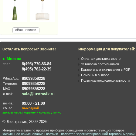
»Все новинки
Остались вопросы? Звоните!
Информация для покупателей:
г. Москва
Оплата и доставка люстр
8(495) 730-86-84
тел.:
Установка светильников
8(495) 782-22-39
Каталоги для скачивания в PDF
Помощь в выборе
89099358228
WhatsApp:
Политика конфиденциальности
89099358228
Telegram:
89099358228
MAX
sale@lustravik.ru
e-mail:
09:00 - 21:00
пн.-пт.:
сб.-вс.:
выходной
заказы через корзину - круглосуточно
© Люстравик, 2009-2026.
Интернет-магазин по продаже приборов освещения и сопутствующих товаров.
Фирменное наименование Lustravik - является зарегистрированной торговой маркой.