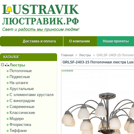
Доставка и оплата
О компании
Наши проекты
Главная
>
Люстры
>
GRLSF-2403-15 Потолочн
КАТАЛОГ
GRLSF-2403-15 Потолочная люстра Luss
Люстры
Потолочные
Подвесные
На штанге
Хрустальные
С элементами хрусталя
С виноградом
Современные
Классические
Модерн
Флористика
Тиффани