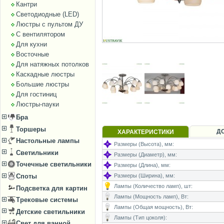
Кантри
Светодиодные (LED)
Люстры с пультом ДУ
С вентилятором
Для кухни
Восточные
Для натяжных потолков
Каскадные люстры
Большие люстры
Для гостиниц
Люстры-пауки
Бра
Торшеры
Д
ХАРАКТЕРИСТИКИ
Настольные лампы
Размеры (Высота), мм:
Светильники
Размеры (Диаметр), мм:
Точечные светильники
Размеры (Длина), мм:
Размеры (Ширина), мм:
Споты
Лампы (Количество ламп), шт:
Подсветка для картин
Лампы (Мощность ламп), Вт:
Трековые системы
Лампы (Общая мощность), Вт:
Детские светильники
Лампы (Тип цоколя):
Свет для ванной