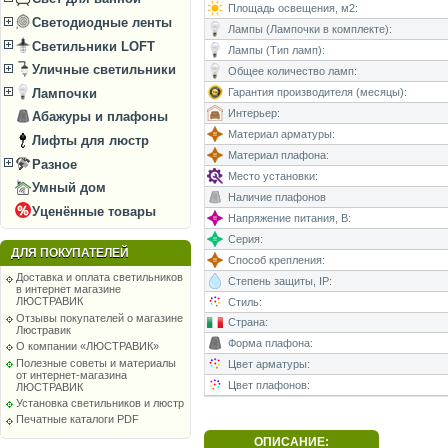
Площадь освещения, м2:
Светодиодные ленты
Лампы (Лампочки в комплекте):
Светильники LOFT
Лампы (Тип ламп):
Уличные светильники
Общее количество ламп:
Гарантия производителя (месяцы):
Лампочки
Интерьер:
Абажуры и плафоны
Материал арматуры:
Лифты для люстр
Материал плафона:
Разное
Место установки:
Умный дом
Наличие плафонов
Уценённые товары
Напряжение питания, В:
Серия:
ДЛЯ ПОКУПАТЕЛЕЙ
Способ крепления:
Доставка и оплата светильников
Степень защиты, IP:
в интернет магазине
ЛЮСТРАВИК
Стиль:
Отзывы покупателей о магазине
Страна:
Люстравик
Форма плафона:
О компании «ЛЮСТРАВИК»
Полезные советы и материалы
Цвет арматуры:
от интернет-магазина
Цвет плафонов:
ЛЮСТРАВИК
Установка светильников и люстр
Печатные каталоги PDF
ОПИСАНИЕ: