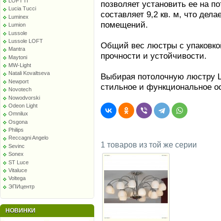
LOFT IT
позволяет установить ее на п
Lucia Tucci
составляет 9,2 кв. м, что де
Luminex
помещений.
Lumion
Lussole
Lussole LOFT
Общий вес люстры с упаковкой 
Mantra
прочности и устойчивости.
Maytoni
MW-Light
Natali Kovaltseva
Выбирая потолочную люстру L
Newport
стильное и функциональное о
Novotech
Nowodvorski
Odeon Light
Omnilux
Osgona
Philips
Reccagni Angelo
1 товаров из той же серии
Sevinc
Sonex
ST Luce
Vitaluce
Voltega
ЭПИцентр
НОВИНКИ