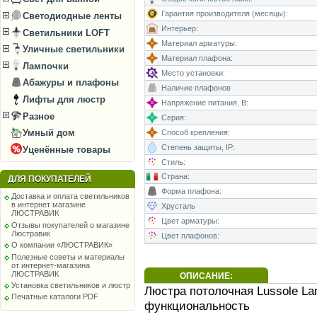
Гарантия производителя (месяцы):
Светодиодные ленты
Интерьер:
Светильники LOFT
Материал арматуры:
Уличные светильники
Материал плафона:
Лампочки
Место установки:
Абажуры и плафоны
Наличие плафонов
Лифты для люстр
Напряжение питания, В:
Разное
Серия:
Умный дом
Способ крепления:
Степень защиты, IP:
Уценённые товары
Стиль:
Страна:
ДЛЯ ПОКУПАТЕЛЕЙ
Форма плафона:
Доставка и оплата светильников
в интернет магазине
Хрусталь
ЛЮСТРАВИК
Цвет арматуры:
Отзывы покупателей о магазине
Люстравик
Цвет плафонов:
О компании «ЛЮСТРАВИК»
Полезные советы и материалы
от интернет-магазина
ЛЮСТРАВИК
ОПИСАНИЕ:
Установка светильников и люстр
Люстра потолочная Lussole La
Печатные каталоги PDF
функциональность