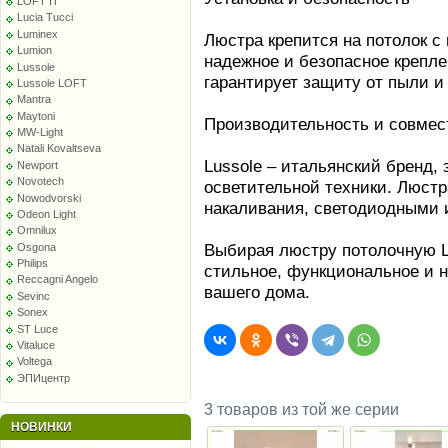
LOFT IT
Lucia Tucci
Luminex
Люстра крепится на потолок с
Lumion
надежное и безопасное крепл
Lussole
гарантирует защиту от пыли и 
Lussole LOFT
Mantra
Maytoni
Производительность и совмес
MW-Light
Natali Kovaltseva
Lussole – итальянский бренд,
Newport
Novotech
осветительной техники. Люстр
Nowodvorski
накаливания, светодиодными
Odeon Light
Omnilux
Выбирая люстру потолочную L
Osgona
Philips
стильное, функциональное и 
Reccagni Angelo
вашего дома.
Sevinc
Sonex
ST Luce
Vitaluce
Voltega
ЭПИцентр
3 товаров из той же серии
НОВИНКИ