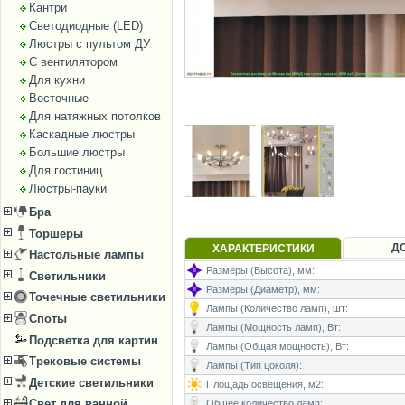
Кантри
Светодиодные (LED)
Люстры с пультом ДУ
С вентилятором
Для кухни
Восточные
Для натяжных потолков
Каскадные люстры
Большие люстры
Для гостиниц
Люстры-пауки
Бра
Торшеры
Д
ХАРАКТЕРИСТИКИ
Настольные лампы
Размеры (Высота), мм:
Светильники
Размеры (Диаметр), мм:
Точечные светильники
Лампы (Количество ламп), шт:
Споты
Лампы (Мощность ламп), Вт:
Подсветка для картин
Лампы (Общая мощность), Вт:
Трековые системы
Лампы (Тип цоколя):
Детские светильники
Площадь освещения, м2:
Свет для ванной
Общее количество ламп: