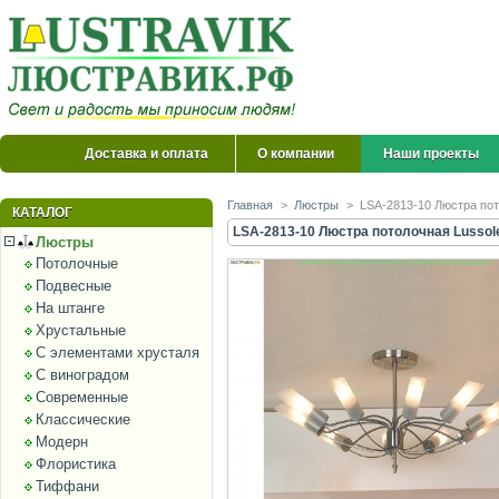
Доставка и оплата
О компании
Наши проекты
Главная
>
Люстры
>
LSA-2813-10 Люстра пот
КАТАЛОГ
LSA-2813-10 Люстра потолочная Lussol
Люстры
Потолочные
Подвесные
На штанге
Хрустальные
С элементами хрусталя
С виноградом
Современные
Классические
Модерн
Флористика
Тиффани