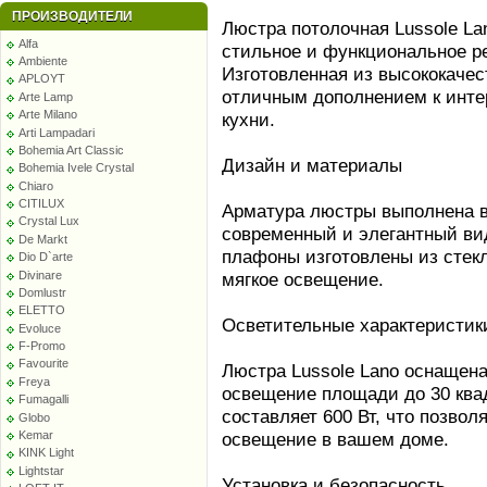
ПРОИЗВОДИТЕЛИ
Люстра потолочная Lussole La
Alfa
стильное и функциональное р
Ambiente
Изготовленная из высококачес
APLOYT
отличным дополнением к инте
Arte Lamp
Arte Milano
кухни.
Arti Lampadari
Bohemia Art Classic
Дизайн и материалы
Bohemia Ivele Crystal
Chiaro
CITILUX
Арматура люстры выполнена в 
Crystal Lux
современный и элегантный ви
De Markt
плафоны изготовлены из стекл
Dio D`arte
Divinare
мягкое освещение.
Domlustr
ELETTO
Осветительные характеристик
Evoluce
F-Promo
Favourite
Люстра Lussole Lano оснащен
Freya
освещение площади до 30 ква
Fumagalli
составляет 600 Вт, что позво
Globo
освещение в вашем доме.
Kemar
KINK Light
Lightstar
Установка и безопасность