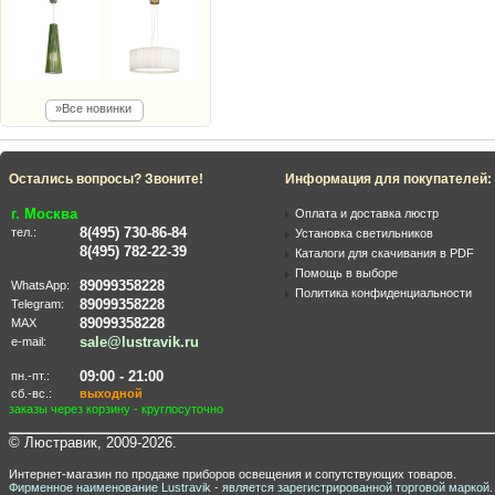
»Все новинки
Остались вопросы? Звоните!
Информация для покупателей:
г. Москва
Оплата и доставка люстр
8(495) 730-86-84
тел.:
Установка светильников
8(495) 782-22-39
Каталоги для скачивания в PDF
Помощь в выборе
89099358228
WhatsApp:
Политика конфиденциальности
89099358228
Telegram:
89099358228
MAX
sale@lustravik.ru
e-mail:
09:00 - 21:00
пн.-пт.:
сб.-вс.:
выходной
заказы через корзину - круглосуточно
© Люстравик, 2009-2026.
Интернет-магазин по продаже приборов освещения и сопутствующих товаров.
Фирменное наименование Lustravik - является зарегистрированной торговой маркой.