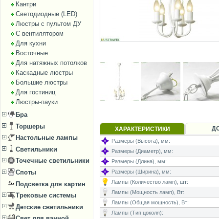
Кантри
Светодиодные (LED)
Люстры с пультом ДУ
С вентилятором
Для кухни
Восточные
Для натяжных потолков
Каскадные люстры
Большие люстры
Для гостиниц
Люстры-пауки
Бра
Торшеры
Д
ХАРАКТЕРИСТИКИ
Настольные лампы
Размеры (Высота), мм:
Светильники
Размеры (Диаметр), мм:
Точечные светильники
Размеры (Длина), мм:
Размеры (Ширина), мм:
Споты
Лампы (Количество ламп), шт:
Подсветка для картин
Лампы (Мощность ламп), Вт:
Трековые системы
Лампы (Общая мощность), Вт:
Детские светильники
Лампы (Тип цоколя):
Свет для ванной