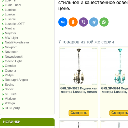
LOFT IT
стильное и качественное осве
Lucia Tucci
цене.
Luminex
Lumion
Lussole
Lussole LOFT
Mantra
Maytoni
MW-Light
7 товаров из той же серии
Natali Kovaltseva
Newport
Novotech
Nowodvorski
Odeon Light
Omnilux
Osgona
Philips
Reccagni Angelo
Sevinc
GRLSP-9913 Подвесная
GRLSP-9914 Под
Sonex
люстра Lussole, Anson
люстра Lussole,
ST Luce
Vitaluce
Voltega
ЭПИцентр
Смотреть
Смотреть
НОВИНКИ