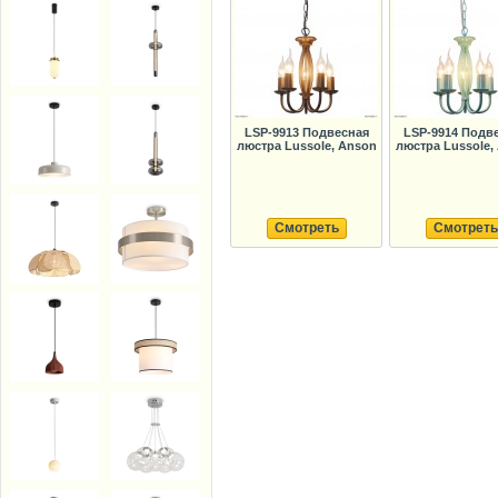
LSP-9913 Подвесная
LSP-9914 Подв
люстра Lussole, Anson
люстра Lussole,
Смотреть
Смотреть