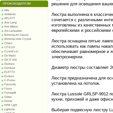
решение для освещения вашег
ПРОИЗВОДИТЕЛИ
Alfa
Люстра выполнена в классичес
Ambiente
APLOYT
сочетается с различными инте
Arte Lamp
изготовлены из качественных 
Arte Milano
европейскими и российскими 
Arti Lampadari
Bohemia Art Classic
Bohemia Ivele Crystal
Люстра оснащена пятью лампо
Chiaro
использовать как лампы накал
CITILUX
обеспечивает равномерное и я
Crystal Lux
De Markt
электроэнергии.
Dio D`arte
Divinare
Диаметр люстры составляет 26
Domlustr
ELETTO
Evoluce
Люстра предназначена для ос
F-Promo
установлена на потолок.
Favourite
Freya
Fumagalli
Люстра Lussole GRLSP-9912 по
Globo
кухни, прихожей и даже офис
Kemar
KINK Light
Выбирая подвесную люстру Lu
Lightstar