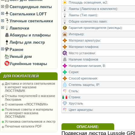
Площадь освещения, м2:
Светодиодные ленты
Лампы (Лампочки в комплекте):
Светильники LOFT
Лампы (Тип ламп):
Уличные светильники
Общее количество ламп:
Гарантия производителя (месяцы):
Лампочки
Интерьер:
Абажуры и плафоны
Материал арматуры:
Лифты для люстр
Материал плафона:
Разное
Место установки:
Умный дом
Наличие плафонов
Уценённые товары
Напряжение питания, В:
Серия:
ДЛЯ ПОКУПАТЕЛЕЙ
Способ крепления:
Доставка и оплата светильников
Степень защиты, IP:
в интернет магазине
ЛЮСТРАВИК
Стиль:
Отзывы покупателей о магазине
Страна:
Люстравик
Хрусталь
О компании «ЛЮСТРАВИК»
Полезные советы и материалы
Цвет арматуры:
от интернет-магазина
ЛЮСТРАВИК
Установка светильников и люстр
Печатные каталоги PDF
ОПИСАНИЕ:
Подвесная люстра Lussole GR