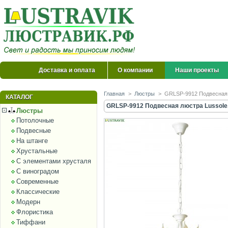
Доставка и оплата
О компании
Наши проекты
Главная
>
Люстры
>
GRLSP-9912 Подвесная 
КАТАЛОГ
GRLSP-9912 Подвесная люстра Lussole
Люстры
Потолочные
Подвесные
На штанге
Хрустальные
С элементами хрусталя
С виноградом
Современные
Классические
Модерн
Флористика
Тиффани