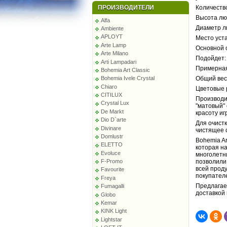
ПРОИЗВОДИТЕЛИ
Количество
Высота люс
Alfa
Диаметр л
Ambiente
APLOYT
Место уста
Arte Lamp
Основной 
Arte Milano
Подойдет:
Arti Lampadari
Примерная
Bohemia Art Classic
Общий вес 
Bohemia Ivele Crystal
Chiaro
Цветовые 
CITILUX
Производи
Crystal Lux
"матовый"
De Markt
красоту иг
Dio D`arte
Для очист
Divinare
чистящее 
Domlustr
Bohemia Ar
ELETTO
которая на
Evoluce
многолетн
позволили
F-Promo
всей прод
Favourite
покупател
Freya
Предлагаем
Fumagalli
доставкой
Globo
Kemar
KINK Light
Lightstar