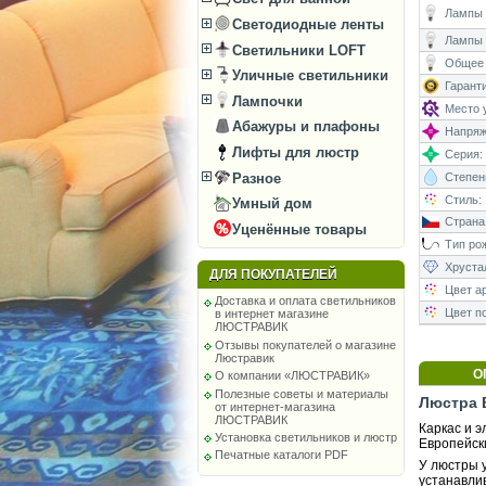
Лампы (
Светодиодные ленты
Лампы 
Светильники LOFT
Общее 
Уличные светильники
Гаранти
Лампочки
Место у
Абажуры и плафоны
Напряже
Лифты для люстр
Серия:
Разное
Степень
Стиль:
Умный дом
Страна
Уценённые товары
Тип рож
Хруста
ДЛЯ ПОКУПАТЕЛЕЙ
Цвет а
Доставка и оплата светильников
Цвет п
в интернет магазине
ЛЮСТРАВИК
Отзывы покупателей о магазине
Люстравик
О
О компании «ЛЮСТРАВИК»
Полезные советы и материалы
Люстра B
от интернет-магазина
ЛЮСТРАВИК
Каркас и 
Установка светильников и люстр
Европейск
Печатные каталоги PDF
У люстры у
устанавли