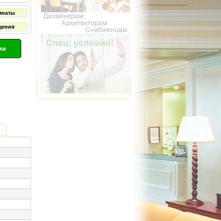
мнаты
щения
ии