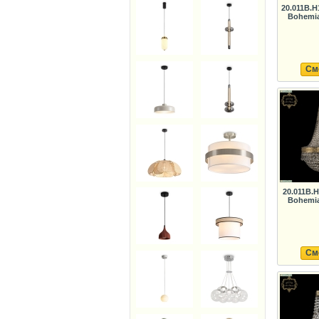
20.011B.H
Bohemia
См
20.011B.
Bohemia
См