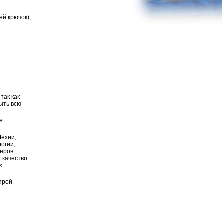
ей крючок);
так как
ыть всю
е
Чехии,
логии,
неров
 качество
х
строй