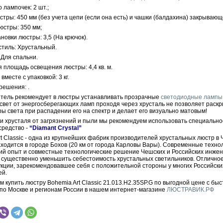
 лампочек: 2 шт.;
тры: 450 мм (без учета цепи (если она есть) и чашки (балдахина) закрывающ
юстры: 350 мм;
новки люстры: 3,5 (На крючок).
стиль: Хрустальный.
 Для спальни.
 площадь освещения люстры: 4,4 кв. м.
вместе с упаковкой: 3 кг.
решения: .
тель рекомендует в люстры устанавливать прозрачные
светодиодные лампы
 свет от энергосберегающих ламп проходя через хрусталь не позволяет раскр
ры света при распадении его на спектр и делает его визуально матовым!
ки хрусталя от загрязнений и пыли мы рекомендуем использовать специально
средство -
“Diamant Crystal”
t Classic - одна из крупнейших фабрик производителей хрустальных люстр в 
ходится в городе Бохов (20 км от города Карловы Вары). Современные техно
ий опыт и совместные технологические решение Чешских и Российских инже
 существенно уменьшить себестоимость хрустальных светильников. Отличное
укции, зарекомендовавшее себя с положительной стороны у многих Российски
ей.
 купить люстру Bohemia Art Classic 21.013.H2.35SP.G по выгодной цене с бы
 по Москве и регионам России в нашем интернет-магазине
ЛЮСТРАВИК.РФ