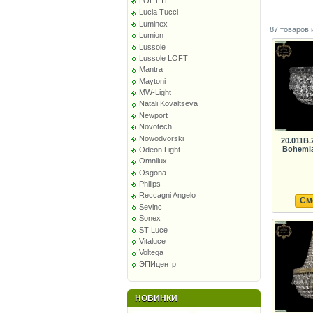
LOFT IT
Lucia Tucci
Luminex
87 товаров 
Lumion
Lussole
Lussole LOFT
Mantra
Maytoni
MW-Light
Natali Kovaltseva
Newport
Novotech
Nowodvorski
20.011B
Bohemia
Odeon Light
Omnilux
Osgona
Philips
Reccagni Angelo
См
Sevinc
Sonex
ST Luce
Vitaluce
Voltega
ЭПИцентр
НОВИНКИ