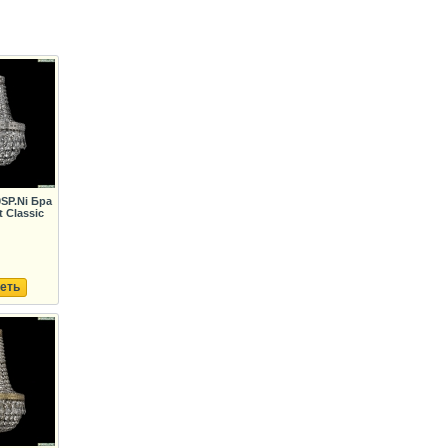
0SP.Ni Бра
 Classic
еть