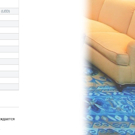
 (LED)
рждается
о