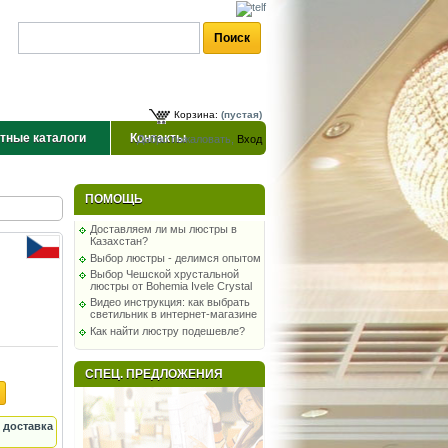
Корзина:
(пустая)
тные каталоги
Контакты
Добро пожаловать,
Вход
ПОМОЩЬ
Доставляем ли мы люстры в
Казахстан?
Выбор люстры - делимся опытом
Выбор Чешской хрустальной
люстры от Bohemia Ivele Crystal
Видео инструкция: как выбрать
светильник в интернет-магазине
Как найти люстру подешевле?
СПЕЦ. ПРЕДЛОЖЕНИЯ
 доставка