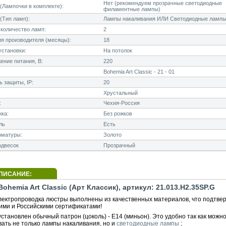
Нет (рекомендуем прозрачные светодиодные
Лампочки в комплекте):
филаментные лампы)
(Тип ламп):
Лампы накаливания ИЛИ Светодиодные лампы
количество ламп:
2
я производителя (месяцы):
18
становки:
На потолок
ние питания, В:
220
Bohemia Art Classic - 21 - 01
 защиты, IP:
20
Хрустальный
:
Чехия-Россия
ка:
Без рожков
ль
Есть
рматуры:
Золото
одвесок
Прозрачный
ПИСАНИЕ:
ohemia Art Classic (Арт Классик), артикул: 21.013.H2.35SP.G
электропроводка люстры выполнены из качественных материалов, что подтве
ими и Российскими сертификатами!
становлен обычный патрон (цоколь) - E14 (миньон). Это удобно так как можн
вать не только лампы накаливания, но и
светодиодные лампы
;