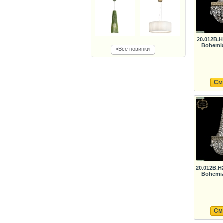
20.012B.H
Bohemia
»Все новинки
См
20.012B.H
Bohemia
См