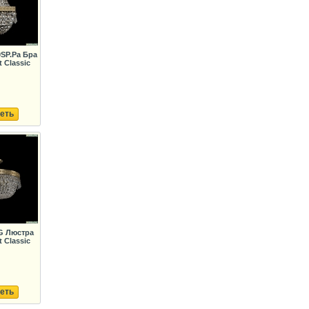
0SP.Pa Бра
 Classic
еть
.G Люстра
 Classic
еть