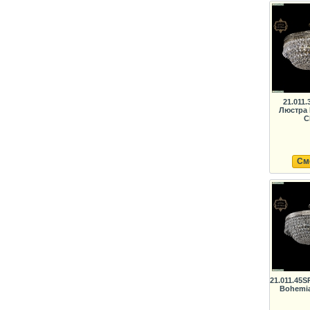
21.011
Люстра 
C
См
21.011.45S
Bohemia