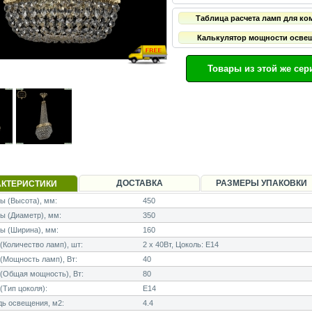
Таблица расчета ламп для ко
Калькулятор мощности осве
Товары из этой же сер
ДОСТАВКА
РАЗМЕРЫ УПАКОВКИ
АКТЕРИСТИКИ
 (Высота), мм:
450
ы (Диаметр), мм:
350
ы (Ширина), мм:
160
Количество ламп), шт:
2 x 40Вт, Цоколь: E14
Мощность ламп), Вт:
40
(Общая мощность), Вт:
80
Тип цоколя):
E14
ь освещения, м2:
4.4