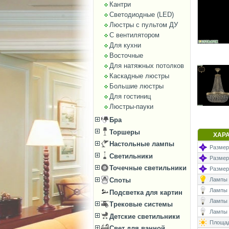
Кантри
Светодиодные (LED)
Люстры с пультом ДУ
С вентилятором
Для кухни
Восточные
Для натяжных потолков
Каскадные люстры
Большие люстры
Для гостиниц
Люстры-пауки
Бра
Торшеры
ХАР
Настольные лампы
Размеры
Светильники
Размер
Точечные светильники
Размер
Лампы (
Споты
Лампы (
Подсветка для картин
Лампы 
Трековые системы
Лампы (
Детские светильники
Площад
Свет для ванной