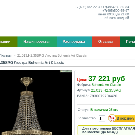
+7(495)
782-22-39
+7(495)
730-86-84
+7(495)
500-65-97
пн-пт:
09:00 до 21:00
сб-вс:
выходной
пании
Наши проекты
Распродажа
Отзывы
Печа
Люстры
>
21.013.H2.35SP.G Люстра Bohemia Art Classic
.35SP.G Люстра Bohemia Art Classic
37 221 руб
Цена:
Фабрика:
Bohemia Art Classic
Артикул:
21.013.H2.35SP.G
EAN13 :
7930079704420
Статус:
В наличии
25
шт.
Количество:
Для этого товара БЕСПЛАТНАЯ
по Москве (до МКАД)