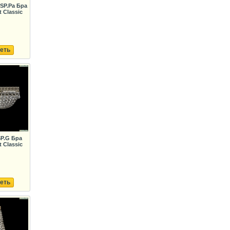
5SP.Pa Бра
 Classic
еть
SP.G Бра
 Classic
еть