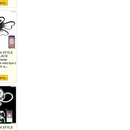
еть
N STYLE
BLACK
чная
 люстра с
h и...
еть
N STYLE