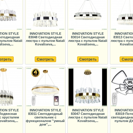
TION STYLE
INNOVATION STYLE
INNOVATION STYLE
INNOVATIO
ветодиодная
83048 Светодиодная
83014 Светодиодная
83013 Свет
пультом Natali
люстра с пультом Natali
люстра с пультом Natali
люстра с пуль
tseva,...
Kovaltseva,...
Kovaltseva,...
Kovaltse
отреть
Смотреть
Смотреть
Смотр
TION STYLE
INNOVATION STYLE
INNOVATION STYLE
INNOVATIO
 Подвесная
83011 Светодиодный
83047 Светодиодная
83019 Пот
с хрусталем
светильник с
люстра с пультом Natali
светодиодная
ovaltseva,...
функционалом ''умный
Kovaltseva,...
пультом ДУ 
дом'',...