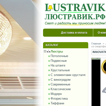
Доставка и оплата
О ком
Главная
>
КАТАЛОГ
со смартфон
Люстры
INNOVATI
Потолочные
Подвесные
На штанге
Хрустальные
С элементами хрусталя
С виноградом
Современные
Классические
Модерн
Флористика
Тиффани