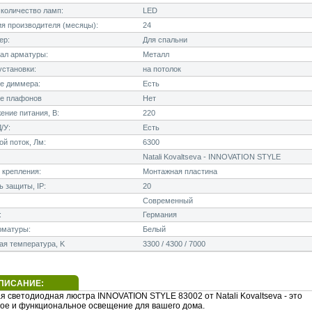
количество ламп:
LED
я производителя (месяцы):
24
ер:
Для спальни
ал арматуры:
Металл
становки:
на потолок
е диммера:
Есть
е плафонов
Нет
ние питания, В:
220
/У:
Есть
й поток, Лм:
6300
Natali Kovaltseva - INNOVATION STYLE
 крепления:
Монтажная пластина
 защиты, IP:
20
Современный
:
Германия
рматуры:
Белый
я температура, K
3300 / 4300 / 7000
ПИСАНИЕ:
 светодиодная люстра INNOVATION STYLE 83002 от Natali Kovaltseva - это
ое и функциональное освещение для вашего дома.