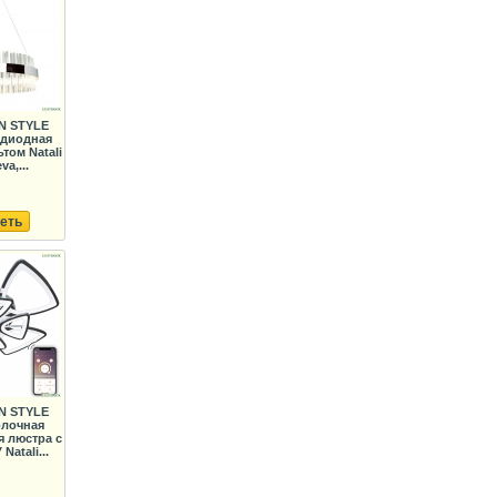
N STYLE
одиодная
том Natali
va,...
еть
N STYLE
олочная
 люстра с
Natali...