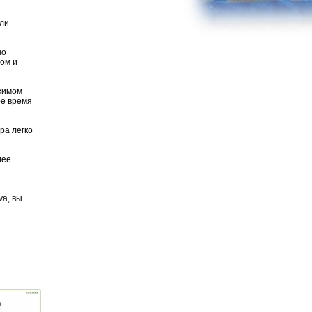
или
но
ром и
ежимом
ое время
ра легко
лее
va, вы