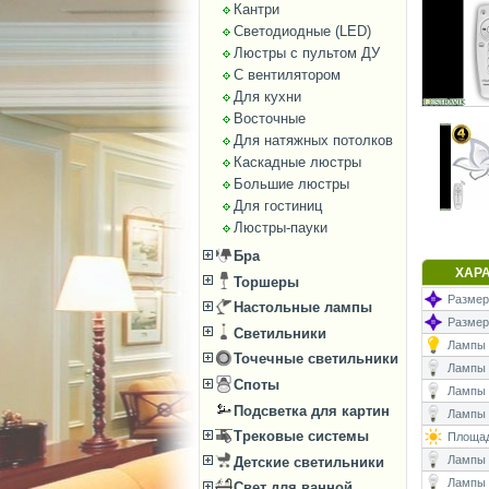
Кантри
Светодиодные (LED)
Люстры с пультом ДУ
С вентилятором
Для кухни
Восточные
Для натяжных потолков
Каскадные люстры
Большие люстры
Для гостиниц
Люстры-пауки
Бра
ХАР
Торшеры
Размеры
Настольные лампы
Размер
Светильники
Лампы (
Точечные светильники
Лампы (
Споты
Лампы 
Подсветка для картин
Лампы (
Трековые системы
Площад
Лампы (
Детские светильники
Лампы 
Свет для ванной