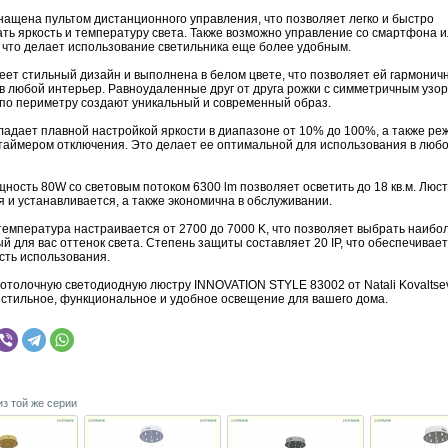
нащена пультом дистанционного управления, что позволяет легко и быстро
ать яркость и температуру света. Также возможно управление со смартфона 
 что делает использование светильника еще более удобным.
еет стильный дизайн и выполнена в белом цвете, что позволяет ей гармонич
 в любой интерьер. Равноудаленные друг от друга рожки с симметричным узо
 по периметру создают уникальный и современный образ.
ладает плавной настройкой яркости в диапазоне от 10% до 100%, а также р
 таймером отключения. Это делает ее оптимальной для использования в люб
ость 80W со световым потоком 6300 lm позволяет осветить до 18 кв.м. Люст
 и устанавливается, а также экономична в обслуживании.
температура настраивается от 2700 до 7000 K, что позволяет выбрать наибо
 для вас оттенок света. Степень защиты составляет 20 IP, что обеспечивает
сть использования.
отолочную светодиодную люстру INNOVATION STYLE 83002 от Natali Kovaltse
 стильное, функциональное и удобное освещение для вашего дома.
из той же серии