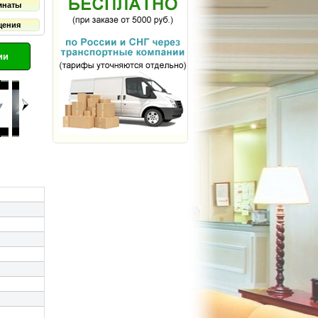
мнаты
щения
ии