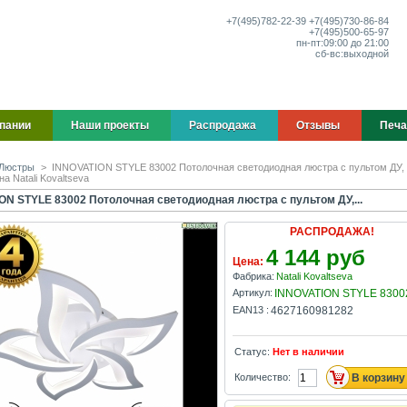
+7(495)
782-22-39
+7(495)
730-86-84
+7(495)
500-65-97
пн-пт:
09:00 до 21:00
сб-вс:
выходной
пании
Наши проекты
Распродажа
Отзывы
Печа
Люстры
>
INNOVATION STYLE 83002 Потолочная светодиодная люстра с пультом ДУ,
а Natali Kovaltseva
ON STYLE 83002 Потолочная светодиодная люстра с пультом ДУ,...
РАСПРОДАЖА!
4 144 руб
Цена:
Фабрика:
Natali Kovaltseva
Артикул:
INNOVATION STYLE 8300
EAN13 :
4627160981282
Статус:
Нет в наличии
Количество: