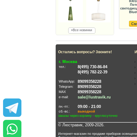
8301
Пот
светодио
Bluet
См
»Все новинки
Остались вопросы? Звоните!
И
г. Москва
8(495) 730-86-84
тел.:
8(495) 782-22-39
89099358228
WhatsApp:
89099358228
Telegram:
89099358228
MAX
sale@lustravik.ru
e-mail:
09:00 - 21:00
пн.-пт.:
сб.-вс.:
выходной
заказы через корзину - круглосуточно
© Люстравик, 2009-2026.
Интернет-магазин по продаже приборов освещени