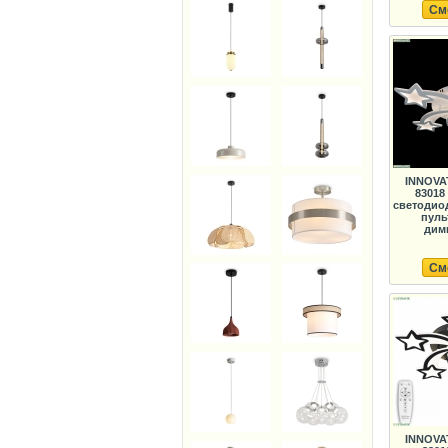
См
INNOVA
83018
светодио
пуль
дим
См
INNOVA