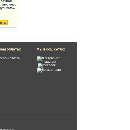
олочная
 люстра с
пультом...
еть
обы оплаты:
Мы в соц. сетях: