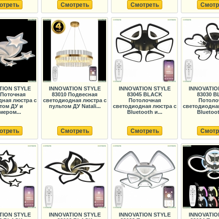
отреть
Смотреть
Смотреть
Смотр
TION STYLE
INNOVATION STYLE
INNOVATION STYLE
INNOVATIO
 Поточная
83010 Подвесная
83045 BLACK
83030 
дная люстра с
светодиодная люстра с
Потолочная
Потоло
том ДУ и
пультом ДУ Natali...
светодиодная люстра с
светодиодная
мером...
Bluetooth и...
Bluetoot
отреть
Смотреть
Смотреть
Смотр
TION STYLE
INNOVATION STYLE
INNOVATION STYLE
INNOVATIO