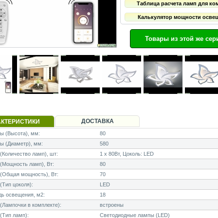
Таблица расчета ламп для ко
Калькулятор мощности осве
Товары из этой же сер
ДОСТАВКА
АКТЕРИСТИКИ
 (Высота), мм:
80
ы (Диаметр), мм:
580
Количество ламп), шт:
1 x 80Вт, Цоколь: LED
Мощность ламп), Вт:
80
(Общая мощность), Вт:
70
Тип цоколя):
LED
ь освещения, м2:
18
Лампочки в комплекте):
встроены
(Тип ламп):
Светодиодные лампы (LED)