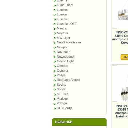
LOFT IT
Lucia Tucci
Luminex
Lumion
Lussole
Lussole LOFT
Mantra
INNOVA
Maytoni
83049 С
MW-Light
люстра с 
Natali Kovaltseva
Koval
Newport
Novotech
Nowodvorski
См
Odeon Light
Omnilux
Osgona
Philips
Reccagni Angelo
Sevinc
Sonex
ST Luce
Vitaluce
Voltega
INNOVA
ЭПИцентр
83015
люстра 
Natali K
НОВИНКИ