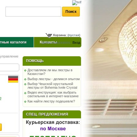
Корзина:
(пустая)
тные каталоги
Контакты
Добро пожаловать,
Вход
 управление
ПОМОЩЬ
Доставляем ли мы люстры в
Казахстан?
Выбор люстры - делимся опытом
Выбор Чешской хрустальной
люстры от Bohemia Ivele Crystal
Видео инструкция: как выбрать
светильник в интернет-магазине
2
Как найти люстру подешевле?
СПЕЦ. ПРЕДЛОЖЕНИЯ