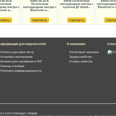
8 BLACK
83002 BLACK
83038 Потолочная
83024 Пот
олочная
Потолочная
светодиодная люстра с
светодиодная
дная люстра с
светодиодная люстра с
пультом ДУ Natali...
Bluetooth и 
ooth и...
Bluetooth и...
отреть
Смотреть
Смотреть
Смотр
нформация для покупателей:
О компании:
Спос
Оплата и доставка люстр
Об интернет-магазине
Установка светильников
Трудоустройство
Каталоги для скачивания в PDF
Отзывы клиентов
Помощь в выборе
Политика конфиденциальности
я и сопутствующих товаров.