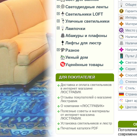
Общее 
Светодиодные ленты
Гаранти
Светильники LOFT
Интерь
Уличные светильники
Матери
Лампочки
Место у
Абажуры и плафоны
Наличи
Лифты для люстр
Наличи
Напряже
Разное
Пульт Д
Умный дом
Светово
Уценённые товары
Серия:
Способ
ДЛЯ ПОКУПАТЕЛЕЙ
Степень
Доставка и оплата светильников
Стиль:
в интернет магазине
ЛЮСТРАВИК
Страна
Отзывы покупателей о магазине
Цвет а
Люстравик
О компании «ЛЮСТРАВИК»
Цветова
Полезные советы и материалы
от интернет-магазина
ЛЮСТРАВИК
Установка светильников и люстр
О
Печатные каталоги PDF
Потолочная
современн