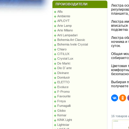
ПРОИЗВОДИТЕЛИ
Люстра ос
регулиров
Alfa
планшета,
Ambiente
APLOYT
Люстра им
вписаться
Arte Lamp
подсветка
Arte Milano
Arti Lampadari
Люстра об
Bohemia Art Classic
ночника и
Bohemia Ivele Crystal
суток.
Chiaro
Общая мощн
CITILUX
собирается
Crystal Lux
De Markt
Цветовая 
Dio D`arte
комфортный
Divinare
безопасно
Domlustr
Выбирая п
ELETTO
получаете
Evoluce
F-Promo
Favourite
Freya
Fumagalli
Globo
Kemar
16 товаров 
KINK Light
Lightstar