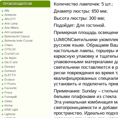
Количество лампочек: 5 шт.;
ПРОИЗВОДИТЕЛИ
Диаметр люстры: 650 мм;
Alfa
Ambiente
Высота люстры: 300 мм;
APLOYT
Arte Lamp
Подойдет: Для гостиной.
Arte Milano
Примерная площадь освещения
Arti Lampadari
Bohemia Art Classic
LUMIONСветильники укомплек
Bohemia Ivele Crystal
русском языке. Обращаем Ваше
Chiaro
CITILUX
настольные лампы, торшеры и
Crystal Lux
каркасную упаковку и тщател
De Markt
упаковочными материалами дл
Dio D`arte
светильники поставляются в 
Divinare
Domlustr
риски повреждения во время т
ELETTO
квалифицированных специалис
Evoluce
установить и подключить при
F-Promo
Favourite
Примечание: Sunday – стильн
Freya
белыми плафонами из стекла 
Fumagalli
Эта уникальная комбинация м
Globo
Kemar
светопроницаемости и добавит
KINK Light
пространство. Идеально подхо
Lightstar