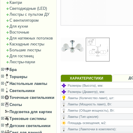
Кантри
Светодиодные (LED)
Люстры с пультом ДУ
С вентилятором
Для кухни
Восточные
Для натяжных потолков
Каскадные люстры
Большие люстры
Для гостиниц
Люстры-пауки
Бра
Торшеры
Д
ХАРАКТЕРИСТИКИ
Настольные лампы
Размеры (Высота), мм:
Светильники
Размеры (Диаметр), мм:
Точечные светильники
Лампы (Количество ламп), шт:
Лампы (Мощность ламп), Вт:
Споты
Лампы (Общая мощность), Вт:
Подсветка для картин
Лампы (Тип цоколя):
Трековые системы
Площадь освещения, м2:
Детские светильники
Лампы (Лампочки в комплекте):
Свет для ванной