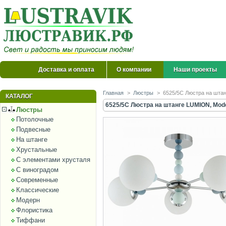
Доставка и оплата
О компании
Наши проекты
Главная
>
Люстры
>
6525/5C Люстра на шта
КАТАЛОГ
6525/5C Люстра на штанге LUMION, Mod
Люстры
Потолочные
Подвесные
На штанге
Хрустальные
С элементами хрусталя
С виноградом
Современные
Классические
Модерн
Флористика
Тиффани