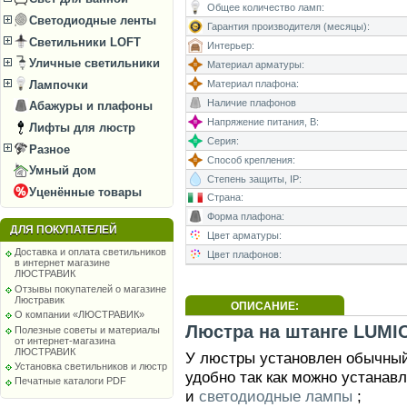
Общее количество ламп:
Светодиодные ленты
Гарантия производителя (месяцы):
Светильники LOFT
Интерьер:
Уличные светильники
Материал арматуры:
Материал плафона:
Лампочки
Наличие плафонов
Абажуры и плафоны
Напряжение питания, В:
Лифты для люстр
Серия:
Разное
Способ крепления:
Умный дом
Степень защиты, IP:
Уценённые товары
Страна:
Форма плафона:
ДЛЯ ПОКУПАТЕЛЕЙ
Цвет арматуры:
Доставка и оплата светильников
Цвет плафонов:
в интернет магазине
ЛЮСТРАВИК
Отзывы покупателей о магазине
Люстравик
ОПИСАНИЕ:
О компании «ЛЮСТРАВИК»
Люстра на штанге LUMIO
Полезные советы и материалы
от интернет-магазина
ЛЮСТРАВИК
У люстры установлен обычный 
Установка светильников и люстр
удобно так как можно устанав
Печатные каталоги PDF
и
светодиодные лампы
;