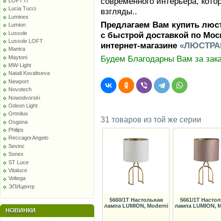
современного интерьера, кот
LOFT IT
Lucia Tucci
взгляды..
Luminex
Предлагаем Вам купить люст
Lumion
Lussole
с быстрой доставкой по Мос
Lussole LOFT
интернет-магазине
«ЛЮСТРА
Mantra
Будем Благодарны Вам за зака
Maytoni
MW-Light
Natali Kovaltseva
Newport
Novotech
Nowodvorski
Odeon Light
Omnilux
31 товаров из той же серии
Osgona
Philips
Reccagni Angelo
Sevinc
Sonex
ST Luce
Vitaluce
Voltega
ЭПИцентр
5660/1T Настольная
5661/1T Насто
лампа LUMION, Moderni
лампа LUMION, M
НОВИНКИ