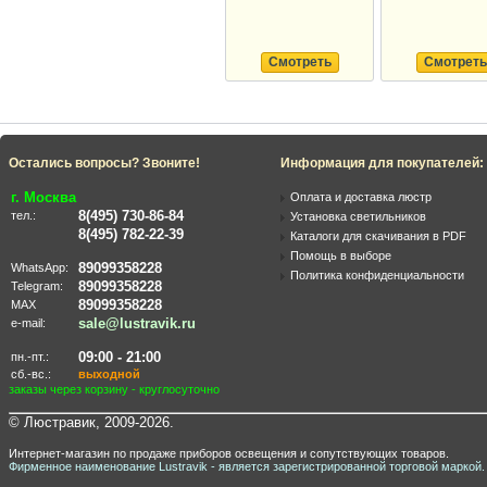
Смотреть
Смотреть
Остались вопросы? Звоните!
Информация для покупателей:
г. Москва
Оплата и доставка люстр
8(495) 730-86-84
тел.:
Установка светильников
8(495) 782-22-39
Каталоги для скачивания в PDF
Помощь в выборе
89099358228
WhatsApp:
Политика конфиденциальности
89099358228
Telegram:
89099358228
MAX
sale@lustravik.ru
e-mail:
09:00 - 21:00
пн.-пт.:
сб.-вс.:
выходной
заказы через корзину - круглосуточно
© Люстравик, 2009-2026.
Интернет-магазин по продаже приборов освещения и сопутствующих товаров.
Фирменное наименование Lustravik - является зарегистрированной торговой маркой.