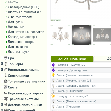
Кантри
Светодиодные (LED)
Люстры с пультом ДУ
С вентилятором
Для кухни
Восточные
Для натяжных потолков
Каскадные люстры
Большие люстры
Для гостиниц
Люстры-пауки
Бра
Д
ХАРАКТЕРИСТИКИ
Торшеры
Размеры (Высота), мм:
Настольные лампы
Размеры (Диаметр), мм:
Светильники
Лампы (Количество ламп), шт:
Лампы (Мощность ламп), Вт:
Точечные светильники
Лампы (Общая мощность), Вт:
Споты
Лампы (Тип цоколя):
Подсветка для картин
Площадь освещения, м2:
Трековые системы
Лампы (Лампочки в комплекте):
Детские светильники
Лампы (Тип ламп):
Свет для ванной