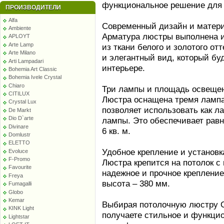
функциональное решение для
ПРОИЗВОДИТЕЛИ
Alfa
Современный дизайн и матер
Ambiente
Арматура люстры выполнена и
APLOYT
Arte Lamp
из ткани белого и золотого о
Arte Milano
и элегантный вид, который бу
Arti Lampadari
интерьере.
Bohemia Art Classic
Bohemia Ivele Crystal
Chiaro
Три лампы и площадь освеще
CITILUX
Люстра оснащена тремя лампа
Crystal Lux
позволяет использовать как л
De Markt
Dio D`arte
лампы. Это обеспечивает рав
Divinare
6 кв. м.
Domlustr
ELETTO
Удобное крепление и установк
Evoluce
F-Promo
Люстра крепится на потолок с
Favourite
надежное и прочное крепление
Freya
высота – 380 мм.
Fumagalli
Globo
Kemar
Выбирая потолочную люстру O
KINK Light
получаете стильное и функци
Lightstar