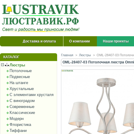
Доставка и оплата
О компании
Наши проекты
Главная
>
Люстры
>
OML-28407-03 Потолочн
КАТАЛОГ
OML-28407-03 Потолочная люстра Omnil
Люстры
Потолочные
Подвесные
На штанге
Хрустальные
С элементами хрусталя
С виноградом
Современные
Классические
Модерн
Флористика
Тиффани