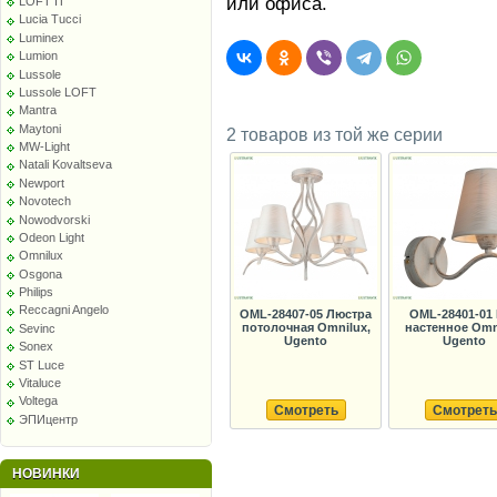
или офиса.
LOFT IT
Lucia Tucci
Luminex
Lumion
Lussole
Lussole LOFT
Mantra
Maytoni
2 товаров из той же серии
MW-Light
Natali Kovaltseva
Newport
Novotech
Nowodvorski
Odeon Light
Omnilux
Osgona
Philips
Reccagni Angelo
OML-28407-05 Люстра
OML-28401-01
потолочная Omnilux,
настенное Omn
Sevinc
Ugento
Ugento
Sonex
ST Luce
Vitaluce
Voltega
Смотреть
Смотреть
ЭПИцентр
НОВИНКИ