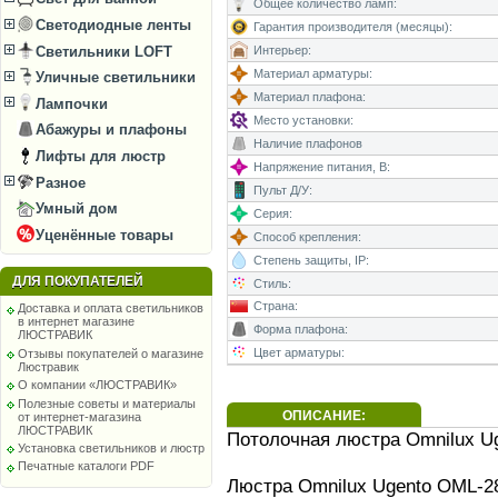
Общее количество ламп:
Светодиодные ленты
Гарантия производителя (месяцы):
Светильники LOFT
Интерьер:
Материал арматуры:
Уличные светильники
Материал плафона:
Лампочки
Место установки:
Абажуры и плафоны
Наличие плафонов
Лифты для люстр
Напряжение питания, В:
Разное
Пульт Д/У:
Умный дом
Серия:
Уценённые товары
Способ крепления:
Степень защиты, IP:
ДЛЯ ПОКУПАТЕЛЕЙ
Стиль:
Страна:
Доставка и оплата светильников
в интернет магазине
Форма плафона:
ЛЮСТРАВИК
Цвет арматуры:
Отзывы покупателей о магазине
Люстравик
О компании «ЛЮСТРАВИК»
Полезные советы и материалы
ОПИСАНИЕ:
от интернет-магазина
ЛЮСТРАВИК
Потолочная люстра Omnilux U
Установка светильников и люстр
Печатные каталоги PDF
Люстра Omnilux Ugento OML-28