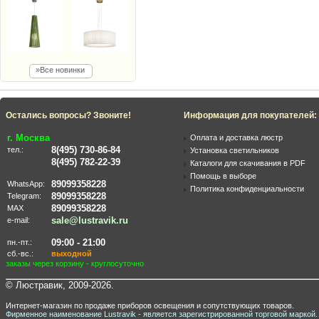
»Все новинки
Остались вопросы? Звоните!
Информация для покупателей:
г. Москва
Оплата и доставка люстр
8(495) 730-86-84
тел.:
Установка светильников
8(495) 782-22-39
Каталоги для скачивания в PDF
Помощь в выборе
89099358228
WhatsApp:
Политика конфиденциальности
89099358228
Telegram:
89099358228
MAX
sale@lustravik.ru
e-mail:
09:00 - 21:00
пн.-пт.:
сб.-вс.:
выходной
заказы через корзину - круглосуточно
© Люстравик, 2009-2026.
Интернет-магазин по продаже приборов освещения и сопутствующих товаров.
Фирменное наименование Lustravik - является зарегистрированной торговой маркой.