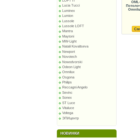
LOFT IT
OML-
Lucia Tucci
Потолоч
Omnilu
Luminex
Lumion
Lussole
Lussole LOFT
См
Mantra
Maytoni
MW-Light
Natali Kovaltseva
Newport
Novotech
Nowodvorski
Odeon Light
Omnilux
Osgona
Philips
Reccagni Angelo
Sevinc
Sonex
ST Luce
Vitaluce
Voltega
ЭПИцентр
НОВИНКИ