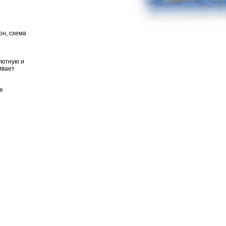
он, схема
уютную и
ивает
е