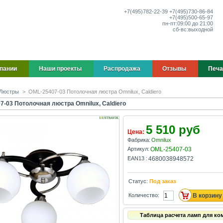
+7(495)
782-22-39
+7(495)
730-86-84
+7(495)
500-65-97
пн-пт:
09:00 до 21:00
сб-вс:
выходной
пании
Наши проекты
Распродажа
Отзывы
Печа
Люстры
>
OML-25407-03 Потолочная люстра Omnilux, Caldiero
7-03 Потолочная люстра Omnilux, Caldiero
5 510 руб
Цена:
Фабрика:
Omnilux
Артикул:
OML-25407-03
EAN13 :
4680038948572
Статус:
Под заказ
Количество:
Таблица расчета ламп для ко