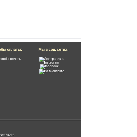
обы оплаты:
Мы в соц. сетях:
 №674216
.