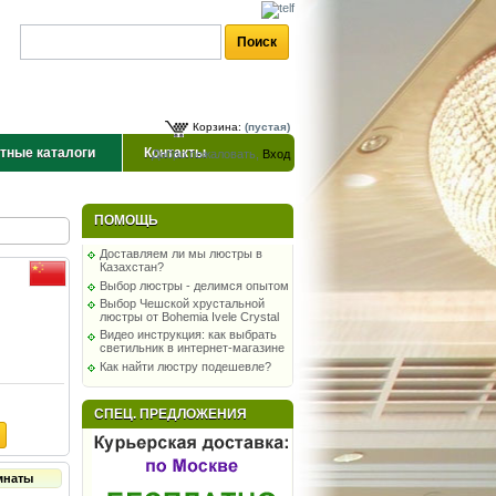
Корзина:
(пустая)
тные каталоги
Контакты
Добро пожаловать,
Вход
ПОМОЩЬ
Доставляем ли мы люстры в
Казахстан?
Выбор люстры - делимся опытом
Выбор Чешской хрустальной
люстры от Bohemia Ivele Crystal
Видео инструкция: как выбрать
светильник в интернет-магазине
Как найти люстру подешевле?
СПЕЦ. ПРЕДЛОЖЕНИЯ
мнаты