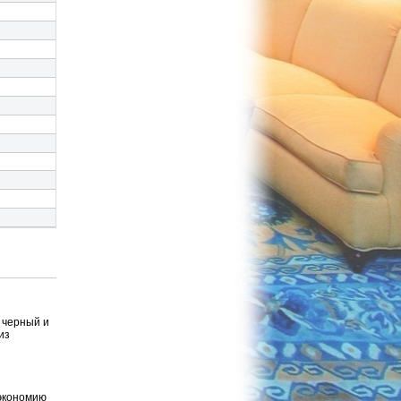
 черный и
из
ы
 экономию