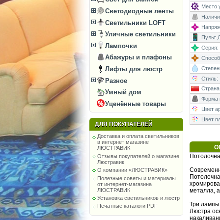
Место у
Светодиодные ленты
Наличи
Светильники LOFT
Напряже
Уличные светильники
Пульт Д
Лампочки
Серия:
Абажуры и плафоны
Способ
Лифты для люстр
Степень
Стиль:
Разное
Страна
Умный дом
Форма 
Уценённые товары
Цвет а
Цвет п
ДЛЯ ПОКУПАТЕЛЕЙ
Доставка и оплата светильников
в интернет магазине
О
ЛЮСТРАВИК
Потолочная
Отзывы покупателей о магазине
Люстравик
Современн
О компании «ЛЮСТРАВИК»
Потолочна
Полезные советы и материалы
хромирова
от интернет-магазина
ЛЮСТРАВИК
металла, а
Установка светильников и люстр
Три лампы
Печатные каталоги PDF
Люстра ос
накаливан