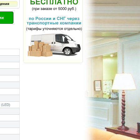
щения
ии
 (LED)