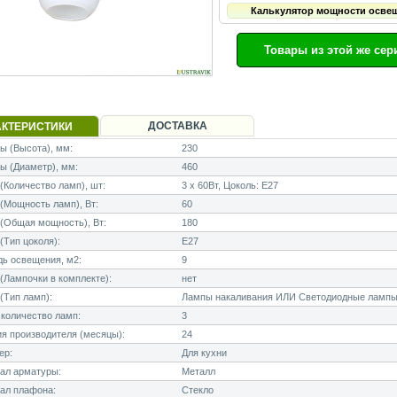
Калькулятор мощности осве
Товары из этой же сер
ДОСТАВКА
АКТЕРИСТИКИ
 (Высота), мм:
230
ы (Диаметр), мм:
460
Количество ламп), шт:
3 x 60Вт, Цоколь: E27
Мощность ламп), Вт:
60
(Общая мощность), Вт:
180
Тип цоколя):
E27
ь освещения, м2:
9
Лампочки в комплекте):
нет
(Тип ламп):
Лампы накаливания ИЛИ Светодиодные лампы
количество ламп:
3
я производителя (месяцы):
24
ер:
Для кухни
ал арматуры:
Металл
ал плафона:
Стекло