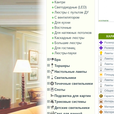
Кантри
Светодиодные (LED)
Люстры с пультом ДУ
С вентилятором
Для кухни
Восточные
Для натяжных потолков
ХАР
Каскадные люстры
Большие люстры
Размеры
Для гостиниц
Размер
Люстры-пауки
Лампы (
Лампы (
Бра
Лампы 
Торшеры
Лампы (
Настольные лампы
Площад
Светильники
Лампы (
Точечные светильники
Лампы 
Споты
Общее 
Подсветка для картин
Гаранти
Интерь
Трековые системы
Матери
Детские светильники
Матери
Свет для ванной