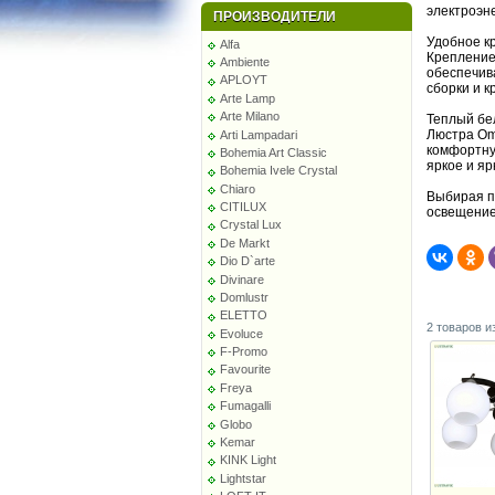
электроэне
ПРОИЗВОДИТЕЛИ
Удобное к
Alfa
Крепление
Ambiente
обеспечив
APLOYT
сборки и 
Arte Lamp
Arte Milano
Теплый бе
Люстра Omn
Arti Lampadari
комфортну
Bohemia Art Classic
яркое и я
Bohemia Ivele Crystal
Chiaro
Выбирая п
CITILUX
освещение
Crystal Lux
De Markt
Dio D`arte
Divinare
Domlustr
ELETTO
2 товаров и
Evoluce
F-Promo
Favourite
Freya
Fumagalli
Globo
Kemar
KINK Light
Lightstar