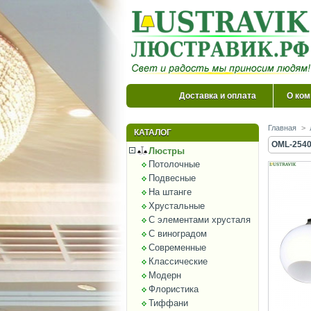
Доставка и оплата
О ком
Главная
>
КАТАЛОГ
OML-2540
Люстры
Потолочные
Подвесные
На штанге
Хрустальные
С элементами хрусталя
С виноградом
Современные
Классические
Модерн
Флористика
Тиффани