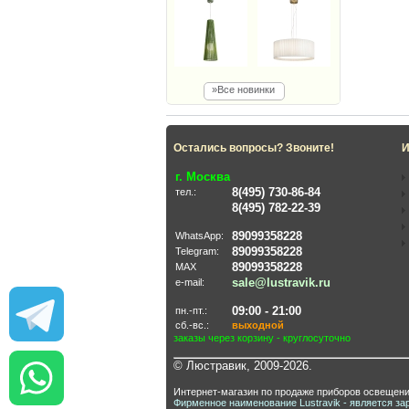
»Все новинки
Остались вопросы? Звоните!
И
г. Москва
8(495) 730-86-84
тел.:
8(495) 782-22-39
89099358228
WhatsApp:
89099358228
Telegram:
89099358228
MAX
sale@lustravik.ru
e-mail:
09:00 - 21:00
пн.-пт.:
сб.-вс.:
выходной
заказы через корзину - круглосуточно
© Люстравик, 2009-2026.
Интернет-магазин по продаже приборов освещени
Фирменное наименование Lustravik - является за