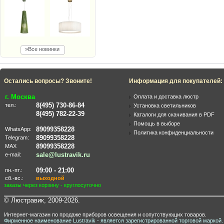
»Все новинки
Остались вопросы? Звоните!
Информация для покупателей:
г. Москва
Оплата и доставка люстр
8(495) 730-86-84
тел.:
Установка светильников
8(495) 782-22-39
Каталоги для скачивания в PDF
Помощь в выборе
89099358228
WhatsApp:
Политика конфиденциальности
89099358228
Telegram:
89099358228
MAX
sale@lustravik.ru
e-mail:
09:00 - 21:00
пн.-пт.:
сб.-вс.:
выходной
заказы через корзину - круглосуточно
© Люстравик, 2009-2026.
Интернет-магазин по продаже приборов освещения и сопутствующих товаров.
Фирменное наименование Lustravik - является зарегистрированной торговой маркой.