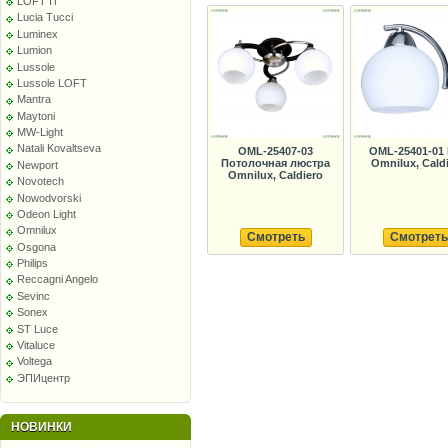
LOFT IT
Lucia Tucci
Luminex
Lumion
Lussole
Lussole LOFT
Mantra
Maytoni
MW-Light
Natali Kovaltseva
OML-25407-03
OML-25401-01
Потолочная люстра
Omnilux, Cald
Newport
Omnilux, Caldiero
Novotech
Nowodvorski
Odeon Light
Omnilux
Смотреть
Смотреть
Osgona
Philips
Reccagni Angelo
Sevinc
Sonex
ST Luce
Vitaluce
Voltega
ЭПИцентр
НОВИНКИ