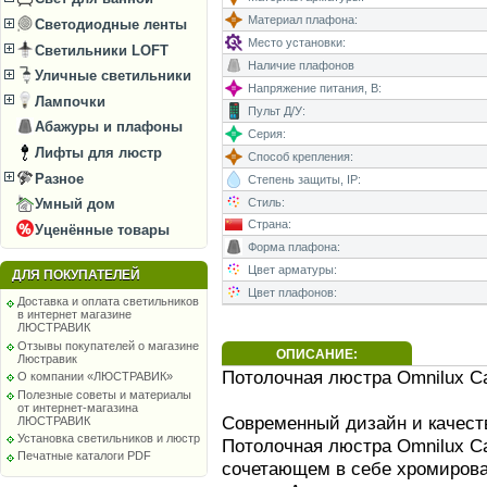
Материал плафона:
Светодиодные ленты
Место установки:
Светильники LOFT
Наличие плафонов
Уличные светильники
Напряжение питания, В:
Лампочки
Пульт Д/У:
Абажуры и плафоны
Серия:
Лифты для люстр
Способ крепления:
Разное
Степень защиты, IP:
Стиль:
Умный дом
Страна:
Уценённые товары
Форма плафона:
Цвет арматуры:
ДЛЯ ПОКУПАТЕЛЕЙ
Цвет плафонов:
Доставка и оплата светильников
в интернет магазине
ЛЮСТРАВИК
Отзывы покупателей о магазине
ОПИСАНИЕ:
Люстравик
Потолочная люстра Omnilux Ca
О компании «ЛЮСТРАВИК»
Полезные советы и материалы
от интернет-магазина
Современный дизайн и качес
ЛЮСТРАВИК
Установка светильников и люстр
Потолочная люстра Omnilux Ca
Печатные каталоги PDF
сочетающем в себе хромиров