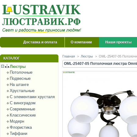
Доставка и оплата
О компании
Наши проекты
Главная
>
Люстры
>
OML-25407-05 Потолочна
КАТАЛОГ
OML-25407-05 Потолочная люстра Omnilu
Люстры
Потолочные
Подвесные
На штанге
Хрустальные
С элементами хрусталя
С виноградом
Современные
Классические
Модерн
Флористика
Тиффани