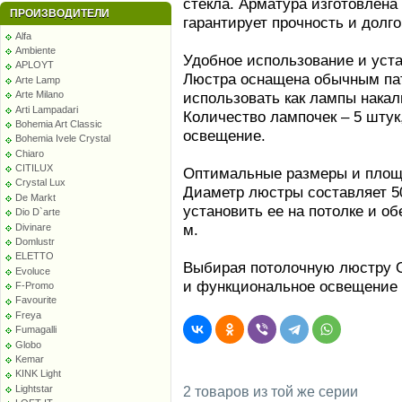
стекла. Арматура изготовлена 
ПРОИЗВОДИТЕЛИ
гарантирует прочность и долг
Alfa
Ambiente
Удобное использование и уст
APLOYT
Люстра оснащена обычным пат
Arte Lamp
использовать как лампы накал
Arte Milano
Arti Lampadari
Количество лампочек – 5 штук
Bohemia Art Classic
освещение.
Bohemia Ivele Crystal
Chiaro
CITILUX
Оптимальные размеры и площ
Crystal Lux
Диаметр люстры составляет 50
De Markt
установить ее на потолке и о
Dio D`arte
м.
Divinare
Domlustr
ELETTO
Выбирая потолочную люстру Om
Evoluce
и функциональное освещение 
F-Promo
Favourite
Freya
Fumagalli
Globo
Kemar
KINK Light
Lightstar
2 товаров из той же серии