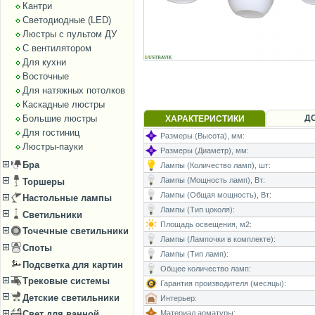
Кантри
Светодиодные (LED)
Люстры с пультом ДУ
С вентилятором
Для кухни
Восточные
Для натяжных потолков
Каскадные люстры
Д
Большие люстры
ХАРАКТЕРИСТИКИ
Для гостиниц
Размеры (Высота), мм:
Люстры-пауки
Размеры (Диаметр), мм:
Бра
Лампы (Количество ламп), шт:
Лампы (Мощность ламп), Вт:
Торшеры
Лампы (Общая мощность), Вт:
Настольные лампы
Лампы (Тип цоколя):
Светильники
Площадь освещения, м2:
Точечные светильники
Лампы (Лампочки в комплекте):
Споты
Лампы (Тип ламп):
Подсветка для картин
Общее количество ламп:
Трековые системы
Гарантия производителя (месяцы):
Детские светильники
Интерьер:
Материал арматуры:
Свет для ванной