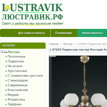
Доставка и оплата
О компании
Наши проекты
Главная
>
Люстры
>
L 8750/5 Подвесная люс
КАТАЛОГ
L 8750/5 Подвесная люстра Reccagni An
Люстры
Потолочные
Подвесные
На штанге
Хрустальные
С элементами хрусталя
С виноградом
Современные
Классические
Модерн
Флористика
Тиффани