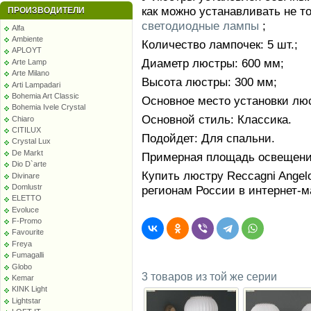
как можно устанавливать не т
ПРОИЗВОДИТЕЛИ
светодиодные лампы
;
Alfa
Ambiente
Количество лампочек: 5 шт.;
APLOYT
Диаметр люстры: 600 мм;
Arte Lamp
Arte Milano
Высота люстры: 300 мм;
Arti Lampadari
Bohemia Art Classic
Основное место установки люс
Bohemia Ivele Crystal
Основной стиль: Классика.
Chiaro
CITILUX
Подойдет: Для спальни.
Crystal Lux
De Markt
Примерная площадь освещения
Dio D`arte
Купить люстру Reccagni Angelo
Divinare
Domlustr
регионам России в интернет-
ELETTO
Evoluce
F-Promo
Favourite
Freya
Fumagalli
Globo
3 товаров из той же серии
Kemar
KINK Light
Lightstar