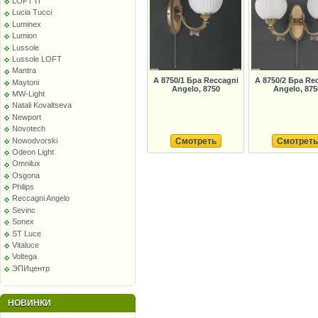
LOFT IT
Lucia Tucci
Luminex
Lumion
Lussole
Lussole LOFT
Mantra
A 8750/1 Бра Reccagni
A 8750/2 Бра Re
Maytoni
Angelo, 8750
Angelo, 875
MW-Light
Natali Kovaltseva
Newport
Novotech
Nowodvorski
Смотреть
Смотреть
Odeon Light
Omnilux
Osgona
Philips
Reccagni Angelo
Sevinc
Sonex
ST Luce
Vitaluce
Voltega
ЭПИцентр
НОВИНКИ