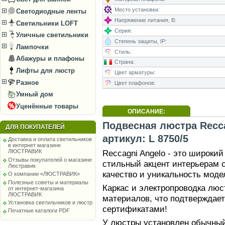
Место установки:
Светодиодные ленты
Напряжение питания, В:
Светильники LOFT
Серия:
Уличные светильники
Степень защиты, IP:
Лампочки
Стиль:
Абажуры и плафоны
Страна:
Лифты для люстр
Цвет арматуры:
Разное
Цвет плафонов:
Умный дом
Уценённые товары
ОПИСАНИЕ:
Подвесная люстра Recca
ДЛЯ ПОКУПАТЕЛЕЙ
артикул: L 8750/5
Доставка и оплата светильников
в интернет магазине
Reccagni Angelo - это широки
ЛЮСТРАВИК
Отзывы покупателей о магазине
стильный акцент интерьерам 
Люстравик
качество и уникальность моде
О компании «ЛЮСТРАВИК»
Полезные советы и материалы
Каркас и электропроводка лю
от интернет-магазина
ЛЮСТРАВИК
материалов, что подтверждае
Установка светильников и люстр
сертификатами!
Печатные каталоги PDF
У люстры установлен обычный 