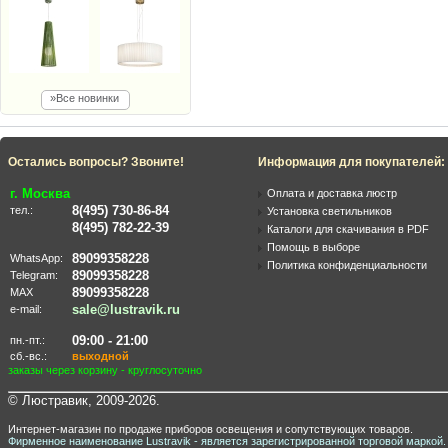
»Все новинки
Остались вопросы? Звоните!
Информация для покупателей:
г. Москва
Оплата и доставка люстр
8(495) 730-86-84
тел.:
Установка светильников
8(495) 782-22-39
Каталоги для скачивания в PDF
Помощь в выборе
89099358228
WhatsApp:
Политика конфиденциальности
89099358228
Telegram:
89099358228
MAX
sale@lustravik.ru
e-mail:
09:00 - 21:00
пн.-пт.:
сб.-вс.:
выходной
заказы через корзину - круглосуточно
© Люстравик, 2009-2026.
Интернет-магазин по продаже приборов освещения и сопутствующих товаров.
Фирменное наименование Lustravik - является зарегистрированной торговой маркой.