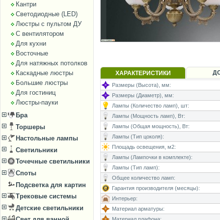
Кантри
Светодиодные (LED)
Люстры с пультом ДУ
С вентилятором
Для кухни
Восточные
Для натяжных потолков
Каскадные люстры
Д
ХАРАКТЕРИСТИКИ
Большие люстры
Размеры (Высота), мм:
Для гостиниц
Размеры (Диаметр), мм:
Люстры-пауки
Лампы (Количество ламп), шт:
Бра
Лампы (Мощность ламп), Вт:
Торшеры
Лампы (Общая мощность), Вт:
Лампы (Тип цоколя):
Настольные лампы
Площадь освещения, м2:
Светильники
Лампы (Лампочки в комплекте):
Точечные светильники
Лампы (Тип ламп):
Споты
Общее количество ламп:
Подсветка для картин
Гарантия производителя (месяцы):
Трековые системы
Интерьер:
Детские светильники
Материал арматуры:
Свет для ванной
Материал плафона: