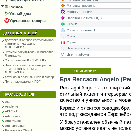
Лифты для люстр
Материал плафона:
Разное
Место установки:
Умный дом
Напряжение питания, В:
Уценённые товары
Серия:
Степень защиты, IP:
ДЛЯ ПОКУПАТЕЛЕЙ
Стиль:
Доставка и оплата светильников
Страна:
в интернет магазине
ЛЮСТРАВИК
Цвет арматуры:
Отзывы покупателей о магазине
Цвет плафонов:
Люстравик
О компании «ЛЮСТРАВИК»
Полезные советы и материалы
от интернет-магазина
ОПИСАНИЕ:
ЛЮСТРАВИК
Установка светильников и люстр
Бра Reccagni Angelo (Ре
Печатные каталоги PDF
Reccagni Angelo - это широки
стильный акцент интерьерам 
ПРОИЗВОДИТЕЛИ
качество и уникальность моде
Alfa
Ambiente
Каркас и электропроводка бра
APLOYT
что подтверждается Европейс
Arte Lamp
Arte Milano
У бра установлен обычный патр
Arti Lampadari
можно устанавливать не тольк
Bohemia Art Classic