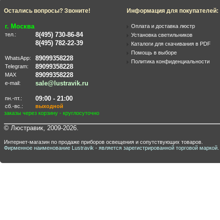
Остались вопросы? Звоните!
Информация для покупателей:
г. Москва
Оплата и доставка люстр
8(495) 730-86-84
тел.:
Установка светильников
8(495) 782-22-39
Каталоги для скачивания в PDF
Помощь в выборе
89099358228
WhatsApp:
Политика конфиденциальности
89099358228
Telegram:
89099358228
MAX
sale@lustravik.ru
e-mail:
09:00 - 21:00
пн.-пт.:
сб.-вс.:
выходной
заказы через корзину - круглосуточно
© Люстравик, 2009-2026.
Интернет-магазин по продаже приборов освещения и сопутствующих товаров.
Фирменное наименование Lustravik - является зарегистрированной торговой маркой.