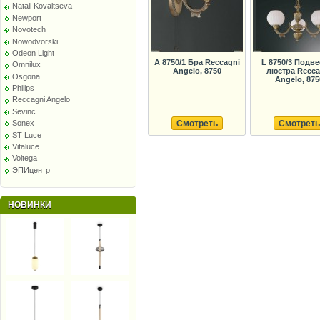
Natali Kovaltseva
Newport
Novotech
Nowodvorski
Odeon Light
A 8750/1 Бра Reccagni
L 8750/3 Подве
Omnilux
Angelo, 8750
люстра Recca
Osgona
Angelo, 875
Philips
Reccagni Angelo
Sevinc
Смотреть
Смотреть
Sonex
ST Luce
Vitaluce
Voltega
ЭПИцентр
НОВИНКИ