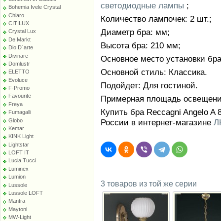
светодиодные лампы
;
Bohemia Ivele Crystal
Chiaro
Количество лампочек: 2 шт.;
CITILUX
Диаметр бра: мм;
Crystal Lux
De Markt
Высота бра: 210 мм;
Dio D`arte
Divinare
Основное место установки бра:
Domlustr
Основной стиль: Классика.
ELETTO
Evoluce
Подойдет: Для гостиной.
F-Promo
Favourite
Примерная площадь освещения 
Freya
Купить бра Reccagni Angelo A 
Fumagalli
Globo
России в интернет-магазине
Л
Kemar
KINK Light
Lightstar
LOFT IT
Lucia Tucci
Luminex
Lumion
3 товаров из той же серии
Lussole
Lussole LOFT
Mantra
Maytoni
MW-Light