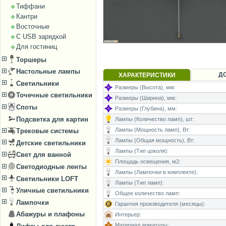
Тиффани
Кантри
Восточные
С USB зарядкой
Для гостиниц
Торшеры
Настольные лампы
Д
ХАРАКТЕРИСТИКИ
Светильники
Размеры (Высота), мм:
Точечные светильники
Размеры (Ширина), мм:
Споты
Размеры (Глубина), мм:
Подсветка для картин
Лампы (Количество ламп), шт:
Лампы (Мощность ламп), Вт:
Трековые системы
Лампы (Общая мощность), Вт:
Детские светильники
Лампы (Тип цоколя):
Свет для ванной
Площадь освещения, м2:
Светодиодные ленты
Лампы (Лампочки в комплекте):
Светильники LOFT
Лампы (Тип ламп):
Уличные светильники
Общее количество ламп:
Лампочки
Гарантия производителя (месяцы):
Абажуры и плафоны
Интерьер:
Материал арматуры: