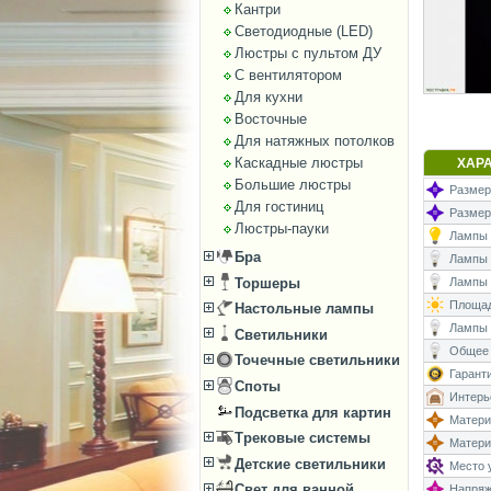
Кантри
Светодиодные (LED)
Люстры с пультом ДУ
С вентилятором
Для кухни
Восточные
Для натяжных потолков
Каскадные люстры
ХАР
Большие люстры
Размеры
Для гостиниц
Размер
Люстры-пауки
Лампы (
Бра
Лампы (
Торшеры
Лампы (
Площад
Настольные лампы
Лампы 
Светильники
Общее 
Точечные светильники
Гаранти
Споты
Интерь
Подсветка для картин
Матери
Трековые системы
Матери
Детские светильники
Место у
Свет для ванной
Напряже