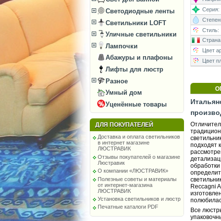
Серия:
Светодиодные ленты
Степень
Светильники LOFT
Стиль:
Уличные светильники
Страна
Лампочки
Цвет а
Абажуры и плафоны
Цвет п
Лифты для люстр
Разное
О
Умный дом
Итальян
Уценённые товары
произво
Отличител
ДЛЯ ПОКУПАТЕЛЕЙ
традицион
Доставка и оплата светильников
светильни
в интернет магазине
подходят 
ЛЮСТРАВИК
рассмотре
Отзывы покупателей о магазине
детализац
Люстравик
обработки
О компании «ЛЮСТРАВИК»
определит
Полезные советы и материалы
светильни
от интернет-магазина
Reccagni A
ЛЮСТРАВИК
изготовле
Установка светильников и люстр
полюбилас
Печатные каталоги PDF
Все люстр
упаковочны