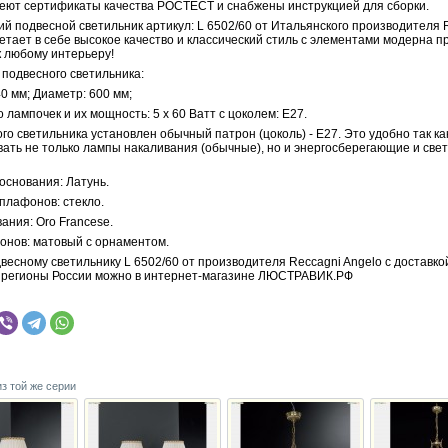
меют сертификаты качества РОСТЕСТ и снабжены инструкцией для сборки.
й подвесной светильник артикул: L 6502/60 от Итальянского производителя 
етает в себе высокое качество и классический стиль с элементами модерна п
к любому интерьеру!
 подвесного светильника:
0 мм; Диаметр: 600 мм;
 лампочек и их мощность: 5 x 60 Ватт с цоколем: E27.
го светильника установлен обычный патрон (цоколь) - E27. Это удобно так к
вать не только лампы накаливания (обычные), но и энергосберегающие и св
основания: Латунь.
плафонов: стекло.
ания: Oro Francese.
онов: матовый с орнаментом.
весному светильнику L 6502/60 от производителя Reccagni Angelo с доставко
в регионы России можно в интернет-магазине ЛЮСТРАВИК.РФ
из той же серии