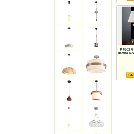
P 6502 
лампа Re
См