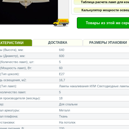
Таблица расчета ламп для ко
Калькулятор мощности осве
Товары из этой же сер
ДОСТАВКА
РАЗМЕРЫ УПАКОВКИ
АКТЕРИСТИКИ
 (Высота), мм:
640
ы (Диаметр), мм:
600
Количество ламп), шт:
5
Мощность ламп), Вт:
60
Тип цоколя):
E27
ь освещения, м2:
16,7
(Тип ламп):
Лампы накаливания ИЛИ Светодиодные лампы
количество ламп:
5
я производителя (месяцы):
18
ер:
Для спальни
ал арматуры:
Металл
ал плафона:
Ткань
становки:
На потолок
ние питания, В:
220