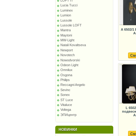
LOFT IT
Lucia Tucci
Luminex
Lumion
Lussole
Lussole LOFT
A 6502/1
Mantra
A
Maytoni
MW-Light
Natali Kovaltseva
Newport
Novotech
См
Nowodvorski
Odeon Light
Omnilux
Osgona
Philips
Reccagni Angelo
Sevinc
Sonex
ST Luce
Vitaluce
L 650
Voltega
подвесн
ЭПИцентр
A
НОВИНКИ
См