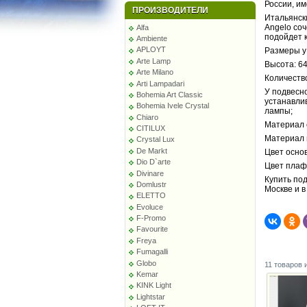
России, и
ПРОИЗВОДИТЕЛИ
Итальянски
Angelo соч
Alfa
подойдет 
Ambiente
APLOYT
Размеры у
Arte Lamp
Высота: 64
Arte Milano
Количество
Arti Lampadari
У подвесно
Bohemia Art Classic
устанавли
Bohemia Ivele Crystal
лампы;
Chiaro
Материал 
CITILUX
Материал 
Crystal Lux
De Markt
Цвет основ
Dio D`arte
Цвет плаф
Divinare
Купить под
Domlustr
Москве и 
ELETTO
Evoluce
F-Promo
Favourite
Freya
Fumagalli
Globo
11 товаров 
Kemar
KINK Light
Lightstar