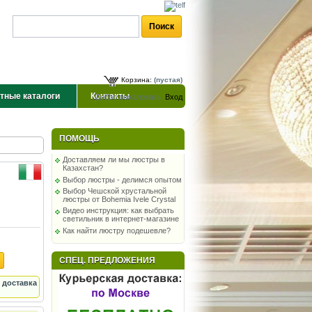
Корзина:
(пустая)
тные каталоги
Контакты
Добро пожаловать,
Вход
ПОМОЩЬ
Доставляем ли мы люстры в
Казахстан?
Выбор люстры - делимся опытом
Выбор Чешской хрустальной
люстры от Bohemia Ivele Crystal
Видео инструкция: как выбрать
светильник в интернет-магазине
Как найти люстру подешевле?
СПЕЦ. ПРЕДЛОЖЕНИЯ
 доставка