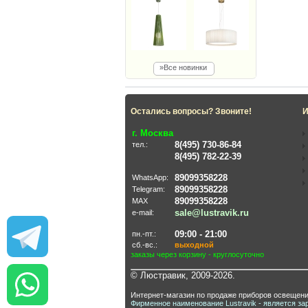
»Все новинки
Остались вопросы? Звоните!
И
г. Москва
8(495) 730-86-84
тел.:
8(495) 782-22-39
89099358228
WhatsApp:
89099358228
Telegram:
89099358228
MAX
sale@lustravik.ru
e-mail:
09:00 - 21:00
пн.-пт.:
сб.-вс.:
выходной
заказы через корзину - круглосуточно
© Люстравик, 2009-2026.
Интернет-магазин по продаже приборов освещени
Фирменное наименование Lustravik - является за