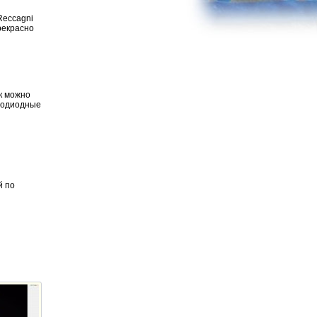
Reccagni
рекрасно
ак можно
етодиодные
й по