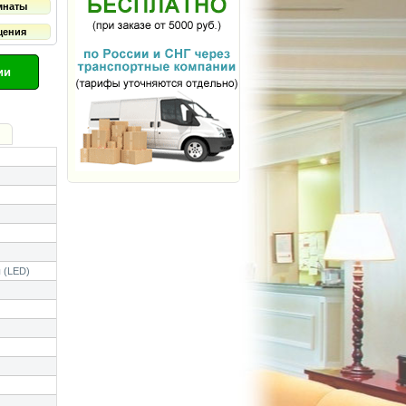
мнаты
щения
ии
 (LED)