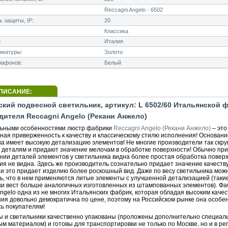
Reccagni Angelo - 6502
 защиты, IP:
20
Классика
:
Италия
рматуры:
Золото
лафонов:
Белый
ПИСАНИЕ:
ский подвесной светильник, артикул: L 6502/60 Итальянской 
дителя Reccagni Angelo (Рекани Анжело)
ьными особенностями люстр фабрики
Reccagni Angelo (Рекани Анжело)
– это
ная приверженность к качеству и классическому стилю исполнения! Основани
ка имеет высокую детализацию элементов! Не многие производители так скр
к деталям и придают значение мелочам в обработке поверхности! Обычно при
нии деталей элементов у светильника видна более простая обработка поверх
ия не видна. Здесь же производитель сознательно придает значение качеств
 и это придает изделию более роскошный вид. Даже по весу светильника мож
ь, что в нем применяются литые элементы с улучшенной детализацией (таки
ки вест больше аналогичных изготовленных из штампованных элементов). Фа
ngelo одна из не многих Итальянских фабрик, которая обладая высоким каче
ния довольно демократична по цене, поэтому на Российском рынке она особе
ь покупателям!
ы и светильники качественно упакованы (проложены дополнительно специа
м материалом) и готовы для транспортировки не только по Москве, но и в ре