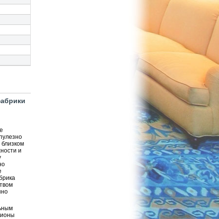
фабрики
е
упулезно
 близком
ности и
у
но
е
брика
ством
нно
льным
гионы