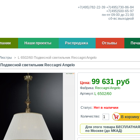
+7(495)
782-22-39
+7(495)
730-86-84
+7(495)
500-65-97
пн-пт:
09:00 до 21:00
сб-вс:
выходной
пании
Наши проекты
Распродажа
Отзывы
Печа
Люстры
>
L 6502/60 Подвесной светильник Reccagni Angelo
0 Подвесной светильник Reccagni Angelo
99 631 руб
Цена:
Фабрика:
Reccagni Angelo
Артикул:
L 6502/60
Статус:
Нет в наличии
Количество:
Для этого товара БЕСПЛАТНАЯ
по Москве (до МКАД)