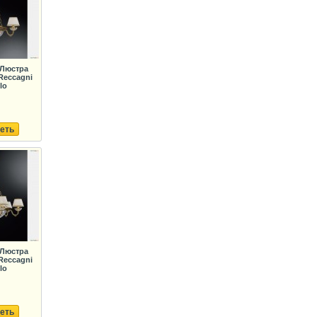
 Люстра
Reccagni
lo
еть
 Люстра
Reccagni
lo
еть