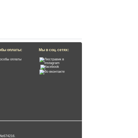
обы оплаты:
Мы в соц. сетях:
 №674216
.