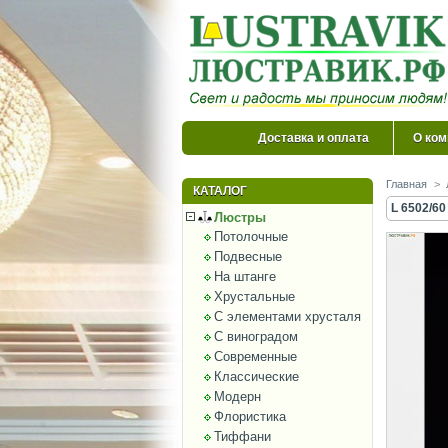
Доставка и оплата
О ком
Главная
>
КАТАЛОГ
L 6502/6
Люстры
Потолочные
Подвесные
На штанге
Хрустальные
С элементами хрусталя
С виноградом
Современные
Классические
Модерн
Флористика
Тиффани