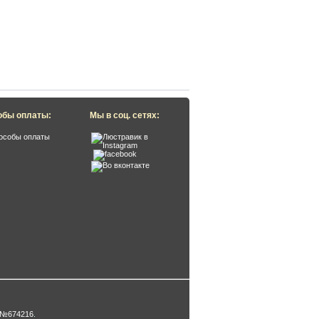
обы оплаты:
Мы в соц. сетях:
 №674216
.