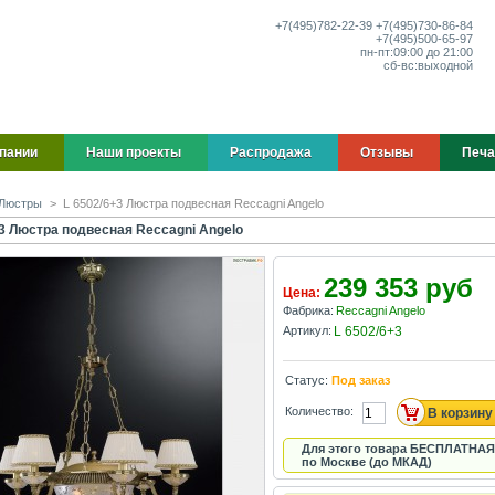
+7(495)
782-22-39
+7(495)
730-86-84
+7(495)
500-65-97
пн-пт:
09:00 до 21:00
сб-вс:
выходной
пании
Наши проекты
Распродажа
Отзывы
Печа
Люстры
>
L 6502/6+3 Люстра подвесная Reccagni Angelo
+3 Люстра подвесная Reccagni Angelo
239 353 руб
Цена:
Фабрика:
Reccagni Angelo
Артикул:
L 6502/6+3
Статус:
Под заказ
Количество:
Для этого товара БЕСПЛАТНАЯ
по Москве (до МКАД)