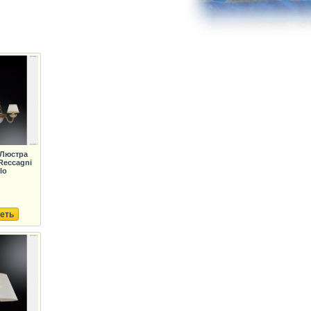
 Люстра
Reccagni
lo
еть