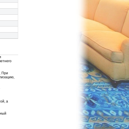
и
летнего
. При
лизацию,
т
ой, а
ьный