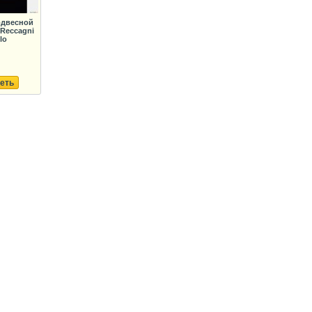
одвесной
Reccagni
lo
еть