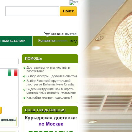
Корзина:
(пустая)
тные каталоги
Контакты
Добро пожаловать,
Вход
ПОМОЩЬ
Доставляем ли мы люстры в
Казахстан?
Выбор люстры - делимся опытом
Выбор Чешской хрустальной
люстры от Bohemia Ivele Crystal
Видео инструкция: как выбрать
светильник в интернет-магазине
Как найти люстру подешевле?
СПЕЦ. ПРЕДЛОЖЕНИЯ
 доставка