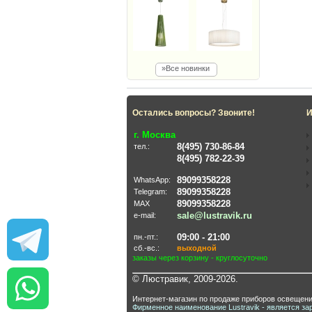
»Все новинки
Остались вопросы? Звоните!
И
г. Москва
8(495) 730-86-84
тел.:
8(495) 782-22-39
89099358228
WhatsApp:
89099358228
Telegram:
89099358228
MAX
sale@lustravik.ru
e-mail:
09:00 - 21:00
пн.-пт.:
сб.-вс.:
выходной
заказы через корзину - круглосуточно
© Люстравик, 2009-2026.
Интернет-магазин по продаже приборов освещени
Фирменное наименование Lustravik - является за