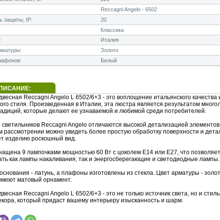
Reccagni Angelo - 6502
 защиты, IP:
20
Классика
:
Италия
рматуры:
Золото
лафонов:
Белый
ПИСАНИЕ:
весная Reccagni Angelo L 6502/6+3 - это воплощение итальянского качества 
ого стиля. Произведенная в Италии, эта люстра является результатом много
радиций, которые делают ее узнаваемой и любимой среди потребителей.
 светильников Reccagni Angelo отличаются высокой детализацией элементов
 рассмотрении можно увидеть более простую обработку поверхности и дета
ет изделию роскошный вид.
нащена 9 лампочками мощностью 60 Вт с цоколем E14 или E27, что позволяе
ать как лампы накаливания, так и энергосберегающие и светодиодные лампы.
снования - латунь, а плафоны изготовлены из стекла. Цвет арматуры - золот
меют матовый орнамент.
весная Reccagni Angelo L 6502/6+3 - это не только источник света, но и стил
екора, который придаст вашему интерьеру изысканность и шарм.