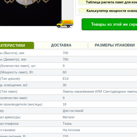
Таблица расчета ламп для ко
Калькулятор мощности осве
Товары из этой же сер
ДОСТАВКА
РАЗМЕРЫ УПАКОВКИ
АКТЕРИСТИКИ
 (Высота), мм:
700
ы (Диаметр), мм:
760
Количество ламп), шт:
9
Мощность ламп), Вт:
60
Тип цоколя):
E14
ь освещения, м2:
30
(Тип ламп):
Лампы накаливания ИЛИ Светодиодные лампы
количество ламп:
9
я производителя (месяцы):
18
ер:
Для гостиной
ал арматуры:
Металл
ал плафона:
Ткань
становки:
На потолок
ние питания, В:
220