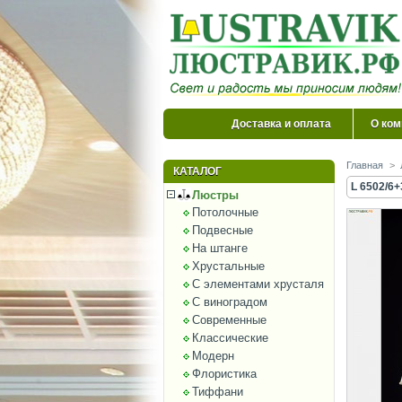
Доставка и оплата
О ком
Главная
>
КАТАЛОГ
L 6502/6
Люстры
Потолочные
Подвесные
На штанге
Хрустальные
С элементами хрусталя
С виноградом
Современные
Классические
Модерн
Флористика
Тиффани