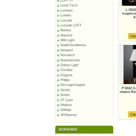
LOFT IT
Lucia Tucci
L 650
Luminex
подвесн
Lumion
A
Lussole
Lussole LOFT
Mantra
Maytoni
См
MW-Light
Natali Kovaltseva
Newport
Novotech
Nowodvorski
Odeon Light
Omnilux
Osgona
Philips
Reccagni Angelo
P 6502 
Sevinc
лампа Re
Sonex
ST Luce
Vitaluce
Voltega
См
ЭПИцентр
НОВИНКИ