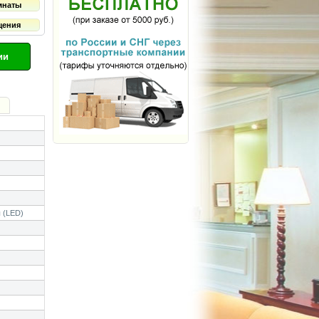
мнаты
щения
ии
 (LED)