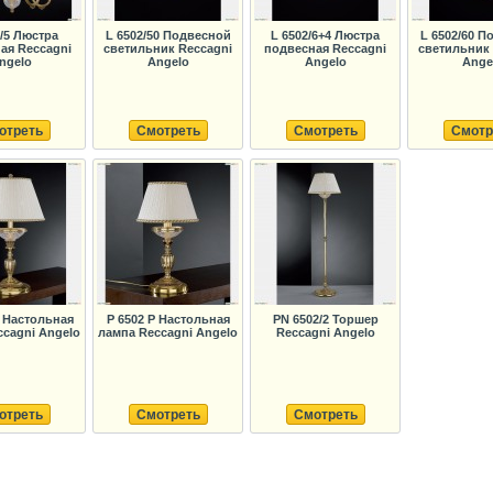
2/5 Люстра
L 6502/50 Подвесной
L 6502/6+4 Люстра
L 6502/60 П
ая Reccagni
светильник Reccagni
подвесная Reccagni
светильник 
ngelo
Angelo
Angelo
Ange
отреть
Смотреть
Смотреть
Смотр
G Настольная
P 6502 P Настольная
PN 6502/2 Торшер
ccagni Angelo
лампа Reccagni Angelo
Reccagni Angelo
отреть
Смотреть
Смотреть