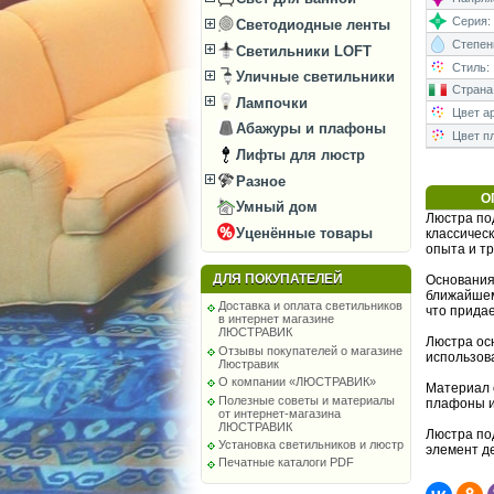
Серия:
Светодиодные ленты
Степень
Светильники LOFT
Стиль:
Уличные светильники
Страна
Лампочки
Цвет а
Абажуры и плафоны
Цвет п
Лифты для люстр
Разное
О
Умный дом
Люстра под
Уценённые товары
классическ
опыта и т
ДЛЯ ПОКУПАТЕЛЕЙ
Основания
ближайшем
Доставка и оплата светильников
что прида
в интернет магазине
ЛЮСТРАВИК
Люстра ос
Отзывы покупателей о магазине
использов
Люстравик
О компании «ЛЮСТРАВИК»
Материал о
Полезные советы и материалы
плафоны и
от интернет-магазина
ЛЮСТРАВИК
Люстра под
Установка светильников и люстр
элемент д
Печатные каталоги PDF