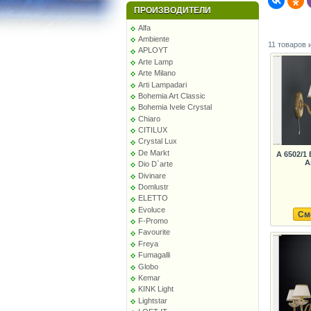
ПРОИЗВОДИТЕЛИ
Alfa
Ambiente
11 товаров 
APLOYT
Arte Lamp
Arte Milano
Arti Lampadari
Bohemia Art Classic
Bohemia Ivele Crystal
Chiaro
CITILUX
Crystal Lux
De Markt
A 6502/1
A
Dio D`arte
Divinare
Domlustr
ELETTO
Evoluce
См
F-Promo
Favourite
Freya
Fumagalli
Globo
Kemar
KINK Light
Lightstar