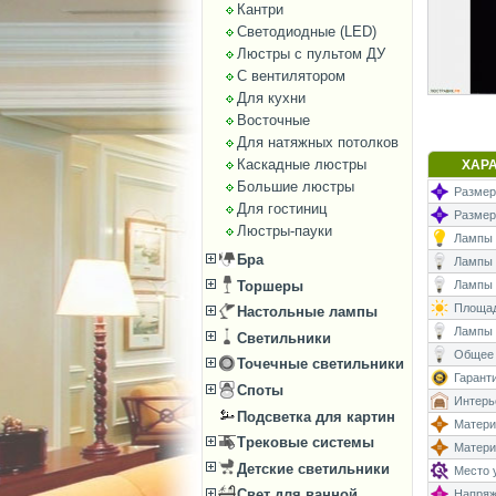
Кантри
Светодиодные (LED)
Люстры с пультом ДУ
С вентилятором
Для кухни
Восточные
Для натяжных потолков
Каскадные люстры
ХАР
Большие люстры
Размеры
Для гостиниц
Размер
Люстры-пауки
Лампы (
Бра
Лампы (
Торшеры
Лампы (
Площад
Настольные лампы
Лампы 
Светильники
Общее 
Точечные светильники
Гаранти
Споты
Интерь
Подсветка для картин
Матери
Трековые системы
Матери
Детские светильники
Место у
Свет для ванной
Напряже