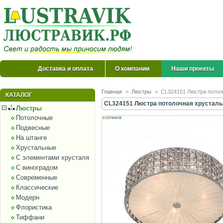
Доставка и оплата
О компании
Наши проекты
Главная
>
Люстры
>
CL324151 Люстра потол
КАТАЛОГ
CL324151 Люстра потолочная хрусталь
Люстры
Потолочные
Подвесные
На штанге
Хрустальные
С элементами хрусталя
С виноградом
Современные
Классические
Модерн
Флористика
Тиффани