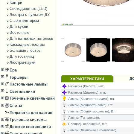
Кантри
Светодиодные (LED)
Люстры с пультом ДУ
С вентилятором
Для кухни
Восточные
Для натяжных потолков
Каскадные люстры
Большие люстры
Для гостиниц
Люстры-пауки
Бра
Торшеры
Д
ХАРАКТЕРИСТИКИ
Настольные лампы
Размеры (Высота), мм:
Светильники
Размеры (Диаметр), мм:
Точечные светильники
Лампы (Количество ламп), шт:
Лампы (Мощность ламп), Вт:
Споты
Лампы (Общая мощность), Вт:
Подсветка для картин
Лампы (Тип цоколя):
Трековые системы
Площадь освещения, м2:
Детские светильники
Лампы (Лампочки в комплекте):
Свет для ванной