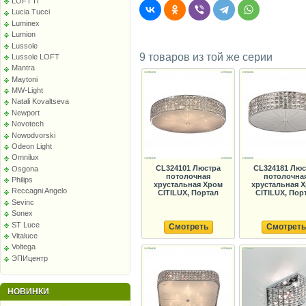
LOFT IT
Lucia Tucci
Luminex
Lumion
Lussole
9 товаров из той же серии
Lussole LOFT
Mantra
Maytoni
MW-Light
Natali Kovaltseva
Newport
Novotech
Nowodvorski
Odeon Light
Omnilux
CL324101 Люстра
CL324181 Люс
Osgona
потолочная
потолочна
Philips
хрустальная Хром
хрустальная 
Reccagni Angelo
CITILUX, Портал
CITILUX, Пор
Sevinc
Sonex
ST Luce
Смотреть
Смотреть
Vitaluce
Voltega
ЭПИцентр
НОВИНКИ