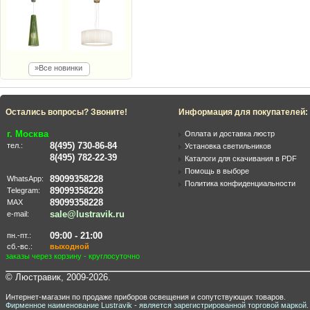
»Все новинки
Остались вопросы? Звоните!
Информация для покупателей:
г. Москва
Оплата и доставка люстр
8(495) 730-86-84
тел.:
Установка светильников
8(495) 782-22-39
Каталоги для скачивания в PDF
Помощь в выборе
89099358228
WhatsApp:
Политика конфиденциальности
89099358228
Telegram:
89099358228
MAX
sale@lustravik.ru
e-mail:
09:00 - 21:00
пн.-пт.:
сб.-вс.:
выходной
заказы через корзину - круглосуточно
© Люстравик, 2009-2026.
Интернет-магазин по продаже приборов освещения и сопутствующих товаров.
Фирменное наименование Lustravik - является зарегистрированной торговой маркой.