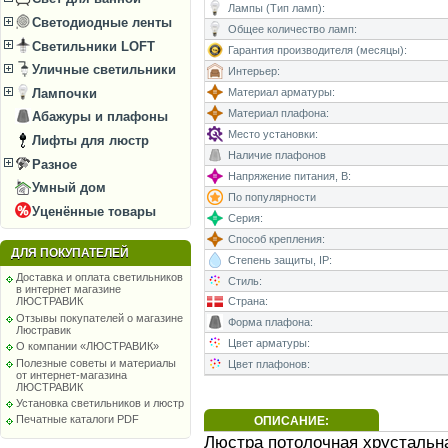
Лампы (Тип ламп):
Светодиодные ленты
Общее количество ламп:
Светильники LOFT
Гарантия производителя (месяцы):
Уличные светильники
Интерьер:
Материал арматуры:
Лампочки
Материал плафона:
Абажуры и плафоны
Место установки:
Лифты для люстр
Наличие плафонов
Разное
Напряжение питания, В:
Умный дом
По популярности
Уценённые товары
Серия:
Способ крепления:
ДЛЯ ПОКУПАТЕЛЕЙ
Степень защиты, IP:
Доставка и оплата светильников
Стиль:
в интернет магазине
Страна:
ЛЮСТРАВИК
Отзывы покупателей о магазине
Форма плафона:
Люстравик
Цвет арматуры:
О компании «ЛЮСТРАВИК»
Полезные советы и материалы
Цвет плафонов:
от интернет-магазина
ЛЮСТРАВИК
Установка светильников и люстр
Печатные каталоги PDF
ОПИСАНИЕ:
Люстра потолочная хрустальна