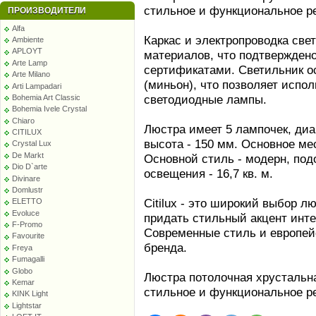
стильное и функциональное р
ПРОИЗВОДИТЕЛИ
Alfa
Каркас и электропроводка све
Ambiente
APLOYT
материалов, что подтвержден
Arte Lamp
сертификатами. Светильник о
Arte Milano
(миньон), что позволяет испол
Arti Lampadari
светодиодные лампы.
Bohemia Art Classic
Bohemia Ivele Crystal
Chiaro
Люстра имеет 5 лампочек, диа
CITILUX
высота - 150 мм. Основное мес
Crystal Lux
De Markt
Основной стиль - модерн, по
Dio D`arte
освещения - 16,7 кв. м.
Divinare
Domlustr
Citilux - это широкий выбор л
ELETTO
Evoluce
придать стильный акцент инт
F-Promo
Современные стиль и европейс
Favourite
бренда.
Freya
Fumagalli
Globo
Люстра потолочная хрустальна
Kemar
стильное и функциональное р
KINK Light
Lightstar