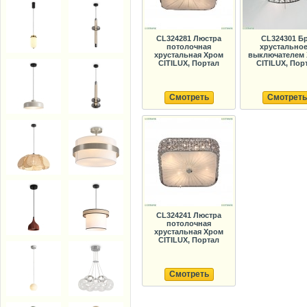
CL324281 Люстра
CL324301 Б
потолочная
хрустальное
хрустальная Хром
выключателем
CITILUX, Портал
CITILUX, Пор
Смотреть
Смотреть
CL324241 Люстра
потолочная
хрустальная Хром
CITILUX, Портал
Смотреть