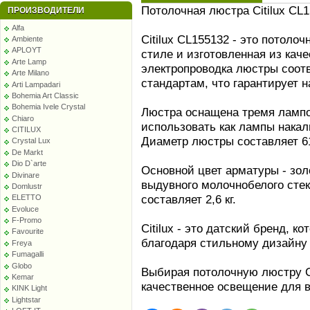
Потолочная люстра Citilux CL1
ПРОИЗВОДИТЕЛИ
Alfa
Citilux CL155132 - это потол
Ambiente
APLOYT
стиле и изготовленная из кач
Arte Lamp
электропроводка люстры соот
Arte Milano
стандартам, что гарантирует 
Arti Lampadari
Bohemia Art Classic
Bohemia Ivele Crystal
Люстра оснащена тремя лампо
Chiaro
использовать как лампы накал
CITILUX
Диаметр люстры составляет 61
Crystal Lux
De Markt
Dio D`arte
Основной цвет арматуры - зо
Divinare
выдувного молочнобелого сте
Domlustr
составляет 2,6 кг.
ELETTO
Evoluce
F-Promo
Citilux - это датский бренд, 
Favourite
благодаря стильному дизайну 
Freya
Fumagalli
Globo
Выбирая потолочную люстру Ci
Kemar
качественное освещение для 
KINK Light
Lightstar