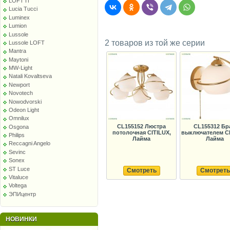
LOFT IT
Lucia Tucci
Luminex
Lumion
Lussole
2 товаров из той же серии
Lussole LOFT
Mantra
Maytoni
MW-Light
Natali Kovaltseva
Newport
Novotech
Nowodvorski
Odeon Light
Omnilux
CL155152 Люстра
CL155312 Бр
Osgona
потолочная CITILUX,
выключателем CI
Philips
Лайма
Лайма
Reccagni Angelo
Sevinc
Sonex
ST Luce
Смотреть
Смотреть
Vitaluce
Voltega
ЭПИцентр
НОВИНКИ