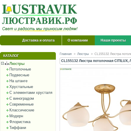
Доставка и оплата
О компании
Наши проекты
Главная
>
Люстры
>
CL155132 Люстра потол
КАТАЛОГ
CL155132 Люстра потолочная CITILUX, 
Люстры
Потолочные
Подвесные
На штанге
Хрустальные
С элементами хрусталя
С виноградом
Современные
Классические
Модерн
Флористика
Тиффани