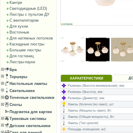
Кантри
Светодиодные (LED)
Люстры с пультом ДУ
С вентилятором
Для кухни
Восточные
Для натяжных потолков
Каскадные люстры
Большие люстры
Для гостиниц
Люстры-пауки
Бра
Торшеры
Д
ХАРАКТЕРИСТИКИ
Настольные лампы
Размеры (Высота минимальная), мм:
Светильники
Размеры (Высота), мм:
Точечные светильники
Размеры (Диаметр), мм:
Лампы (Количество ламп), шт:
Споты
Лампы (Мощность ламп), Вт:
Подсветка для картин
Лампы (Общая мощность), Вт:
Трековые системы
Лампы (Тип цоколя):
Детские светильники
Площадь освещения, м2:
Свет для ванной