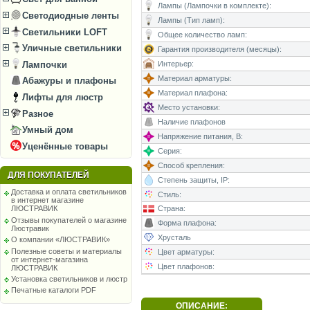
Лампы (Лампочки в комплекте):
Светодиодные ленты
Лампы (Тип ламп):
Светильники LOFT
Общее количество ламп:
Уличные светильники
Гарантия производителя (месяцы):
Интерьер:
Лампочки
Материал арматуры:
Абажуры и плафоны
Материал плафона:
Лифты для люстр
Место установки:
Разное
Наличие плафонов
Умный дом
Напряжение питания, В:
Уценённые товары
Серия:
Способ крепления:
ДЛЯ ПОКУПАТЕЛЕЙ
Степень защиты, IP:
Доставка и оплата светильников
Стиль:
в интернет магазине
Страна:
ЛЮСТРАВИК
Отзывы покупателей о магазине
Форма плафона:
Люстравик
Хрусталь
О компании «ЛЮСТРАВИК»
Полезные советы и материалы
Цвет арматуры:
от интернет-магазина
Цвет плафонов:
ЛЮСТРАВИК
Установка светильников и люстр
Печатные каталоги PDF
ОПИСАНИЕ: