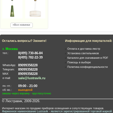
»Все новинки
Остались вопросы? Звоните!
Информация для покупателей:
г. Москва
Оплата и доставка люстр
8(495) 730-86-84
тел.:
Установка светильников
8(495) 782-22-39
Каталоги для скачивания в PDF
Помощь в выборе
89099358228
WhatsApp:
Политика конфиденциальности
89099358228
Telegram:
89099358228
MAX
sale@lustravik.ru
e-mail:
09:00 - 21:00
пн.-пт.:
сб.-вс.:
выходной
заказы через корзину - круглосуточно
© Люстравик, 2009-2026.
Интернет-магазин по продаже приборов освещения и сопутствующих товаров.
Фирменное наименование Lustravik - является зарегистрированной торговой маркой.