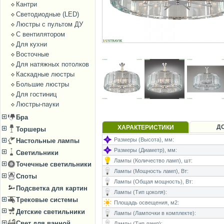
Кантри
Светодиодные (LED)
Люстры с пультом ДУ
С вентилятором
Для кухни
Восточные
Для натяжных потолков
Каскадные люстры
Большие люстры
Для гостиниц
Люстры-пауки
Бра
Д
ХАРАКТЕРИСТИКИ
Торшеры
Размеры (Высота), мм:
Настольные лампы
Размеры (Диаметр), мм:
Светильники
Лампы (Количество ламп), шт:
Точечные светильники
Лампы (Мощность ламп), Вт:
Споты
Лампы (Общая мощность), Вт:
Подсветка для картин
Лампы (Тип цоколя):
Трековые системы
Площадь освещения, м2:
Детские светильники
Лампы (Лампочки в комплекте):
Свет для ванной
Лампы (Тип ламп):