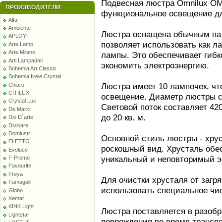
Подвесная люстра Omnilux OML
ПРОИЗВОДИТЕЛИ
функциональное освещение дл
Alfa
Ambiente
Люстра оснащена обычным пат
APLOYT
позволяет использовать как л
Arte Lamp
Arte Milano
лампы. Это обеспечивает гибк
Arti Lampadari
экономить электроэнергию.
Bohemia Art Classic
Bohemia Ivele Crystal
Люстра имеет 10 лампочек, чт
Chiaro
CITILUX
освещение. Диаметр люстры со
Crystal Lux
Световой поток составляет 42
De Markt
до 20 кв. м.
Dio D`arte
Divinare
Domlustr
Основной стиль люстры - хрус
ELETTO
роскошный вид. Хрусталь обес
Evoluce
уникальный и неповторимый э
F-Promo
Favourite
Freya
Для очистки хрусталя от загр
Fumagalli
использовать специальное чис
Globo
Kemar
KINK Light
Люстра поставляется в разобр
Lightstar
повреждения во время транспо