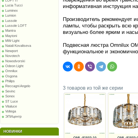
LOFT IT
информативная инструкция на
Lucia Tucci
Luminex
Lumion
Производитель рекомендует и
Lussole
лампы, чтобы раскрыть всю кр
Lussole LOFT
Mantra
визуально более ярким и нас
Maytoni
MW-Light
Подвесная люстра Omnilux OML
Natali Kovaltseva
функциональное и экономично
Newport
Novotech
Nowodvorski
Odeon Light
Omnilux
Osgona
Philips
Reccagni Angelo
3 товаров из той же серии
Sevinc
Sonex
ST Luce
Vitaluce
Voltega
ЭПИцентр
НОВИНКИ
OML-81503-10
OML-81503-