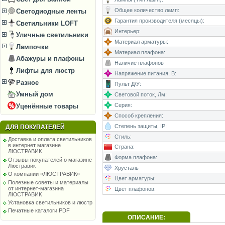
Общее количество ламп:
Светодиодные ленты
Гарантия производителя (месяцы):
Светильники LOFT
Интерьер:
Уличные светильники
Материал арматуры:
Лампочки
Материал плафона:
Абажуры и плафоны
Наличие плафонов
Лифты для люстр
Напряжение питания, В:
Разное
Пульт Д/У:
Умный дом
Световой поток, Лм:
Серия:
Уценённые товары
Способ крепления:
Степень защиты, IP:
ДЛЯ ПОКУПАТЕЛЕЙ
Стиль:
Доставка и оплата светильников
в интернет магазине
Страна:
ЛЮСТРАВИК
Форма плафона:
Отзывы покупателей о магазине
Люстравик
Хрусталь
О компании «ЛЮСТРАВИК»
Цвет арматуры:
Полезные советы и материалы
от интернет-магазина
Цвет плафонов:
ЛЮСТРАВИК
Установка светильников и люстр
Печатные каталоги PDF
ОПИСАНИЕ: