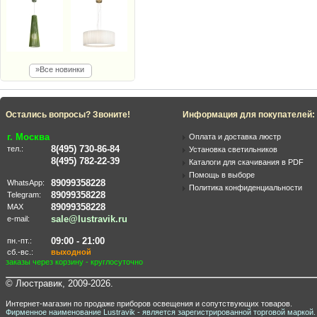
»Все новинки
Остались вопросы? Звоните!
Информация для покупателей:
г. Москва
Оплата и доставка люстр
8(495) 730-86-84
тел.:
Установка светильников
8(495) 782-22-39
Каталоги для скачивания в PDF
Помощь в выборе
89099358228
WhatsApp:
Политика конфиденциальности
89099358228
Telegram:
89099358228
MAX
sale@lustravik.ru
e-mail:
09:00 - 21:00
пн.-пт.:
сб.-вс.:
выходной
заказы через корзину - круглосуточно
© Люстравик, 2009-2026.
Интернет-магазин по продаже приборов освещения и сопутствующих товаров.
Фирменное наименование Lustravik - является зарегистрированной торговой маркой.