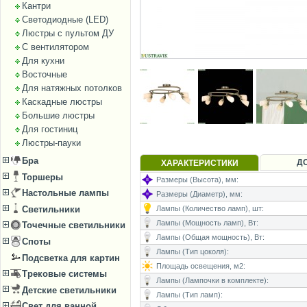
Кантри
Светодиодные (LED)
Люстры с пультом ДУ
С вентилятором
Для кухни
Восточные
Для натяжных потолков
Каскадные люстры
Большие люстры
Для гостиниц
Люстры-пауки
Бра
Д
ХАРАКТЕРИСТИКИ
Торшеры
Размеры (Высота), мм:
Настольные лампы
Размеры (Диаметр), мм:
Светильники
Лампы (Количество ламп), шт:
Лампы (Мощность ламп), Вт:
Точечные светильники
Лампы (Общая мощность), Вт:
Споты
Лампы (Тип цоколя):
Подсветка для картин
Площадь освещения, м2:
Трековые системы
Лампы (Лампочки в комплекте):
Детские светильники
Лампы (Тип ламп):
Свет для ванной