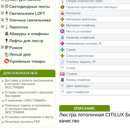
Общее количество ламп:
Светодиодные ленты
Гарантия производителя (месяцы):
Светильники LOFT
Интерьер:
Материал арматуры:
Уличные светильники
Материал плафона:
Лампочки
Место установки:
Абажуры и плафоны
Наличие плафонов
Лифты для люстр
Напряжение питания, В:
Разное
Серия:
Умный дом
Способ крепления:
Уценённые товары
Степень защиты, IP:
Стиль:
ДЛЯ ПОКУПАТЕЛЕЙ
Страна:
Форма плафона:
Доставка и оплата светильников
в интернет магазине
Цвет арматуры:
ЛЮСТРАВИК
Цвет плафонов:
Отзывы покупателей о магазине
Люстравик
О компании «ЛЮСТРАВИК»
Полезные советы и материалы
ОПИСАНИЕ:
от интернет-магазина
ЛЮСТРАВИК
Люстра потолочная CITILUX Б
Установка светильников и люстр
качество
Печатные каталоги PDF