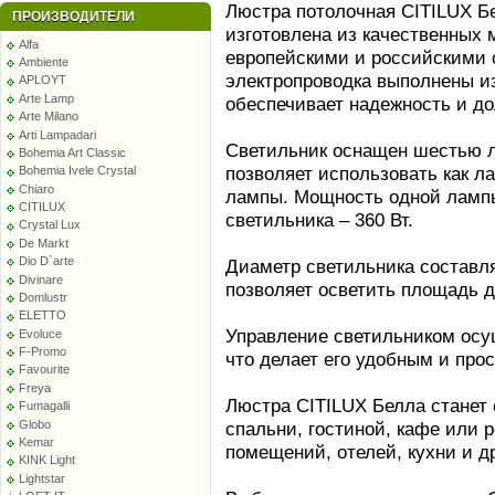
Люстра потолочная CITILUX Б
ПРОИЗВОДИТЕЛИ
изготовлена из качественных 
Alfa
европейскими и российскими 
Ambiente
электропроводка выполнены из
APLOYT
Arte Lamp
обеспечивает надежность и до
Arte Milano
Arti Lampadari
Светильник оснащен шестью л
Bohemia Art Classic
позволяет использовать как л
Bohemia Ivele Crystal
Chiaro
лампы. Мощность одной лампы
CITILUX
светильника – 360 Вт.
Crystal Lux
De Markt
Dio D`arte
Диаметр светильника составля
Divinare
позволяет осветить площадь до
Domlustr
ELETTO
Управление светильником осу
Evoluce
F-Promo
что делает его удобным и про
Favourite
Freya
Люстра CITILUX Белла станет
Fumagalli
Globo
спальни, гостиной, кафе или 
Kemar
помещений, отелей, кухни и др
KINK Light
Lightstar