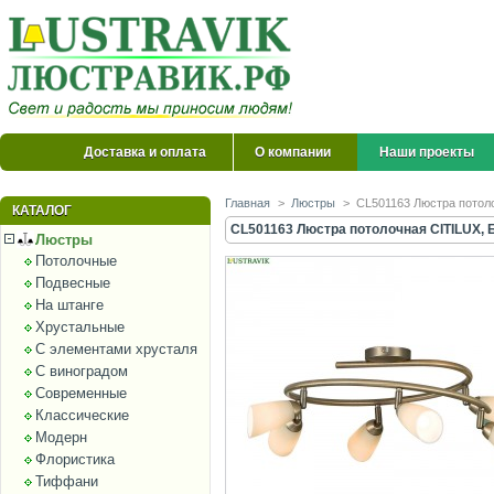
Доставка и оплата
О компании
Наши проекты
Главная
>
Люстры
>
CL501163 Люстра потол
КАТАЛОГ
CL501163 Люстра потолочная CITILUX, 
Люстры
Потолочные
Подвесные
На штанге
Хрустальные
С элементами хрусталя
С виноградом
Современные
Классические
Модерн
Флористика
Тиффани