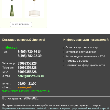
»Все новинки
Остались вопросы? Звоните!
Информация для покупателей:
г. Москва
Оплата и доставка люстр
8(495) 730-86-84
тел.:
Установка светильников
8(495) 782-22-39
Каталоги для скачивания в PDF
Помощь в выборе
89099358228
WhatsApp:
Политика конфиденциальности
89099358228
Telegram:
89099358228
MAX
sale@lustravik.ru
e-mail:
09:00 - 21:00
пн.-пт.:
сб.-вс.:
выходной
заказы через корзину - круглосуточно
© Люстравик, 2009-2026.
Интернет-магазин по продаже приборов освещения и сопутствующих товаров.
Фирменное наименование Lustravik - является зарегистрированной торговой маркой.