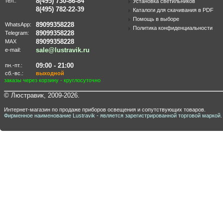
8(495) 730-86-84
тел.:
Установка светильников
8(495) 782-22-39
Каталоги для скачивания в PDF
Помощь в выборе
89099358228
WhatsApp:
Политика конфиденциальности
89099358228
Telegram:
89099358228
MAX
sale@lustravik.ru
e-mail:
09:00 - 21:00
пн.-пт.:
сб.-вс.:
выходной
заказы через корзину - круглосуточно
© Люстравик, 2009-2026.
Интернет-магазин по продаже приборов освещения и сопутствующих товаров.
Фирменное наименование Lustravik - является зарегистрированной торговой маркой.