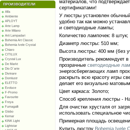
материалов, что подтверждае
ПРОИЗВОДИТЕЛИ
сертификатами!
Alfa
У люстры установлен обычный 
Ambiente
удобно так как можно устанав
APLOYT
Arte Lamp
и светодиодные лампы;
Arte Milano
Количество лампочек: 8 штук;
Arti Lampadari
Bohemia Art Classic
Диаметр люстры: 510 мм;
Bohemia Ivele Crystal
Chiaro
Высота люстры: 400 мм (без уч
CITILUX
Производитель рекомендует в
Crystal Lux
De Markt
прозрачные
светодиодные ла
Dio D`arte
энергосберегающих ламп прохо
Divinare
раскрыть всю красоту игры све
Domlustr
делает его визуально матовым
ELETTO
Evoluce
Цвет каркаса: Золото;
F-Promo
Favourite
Способ крепления люстры - На
Freya
Для очистки хрусталя от заг
Fumagalli
Globo
использовать специальное чи
Kemar
Примерная площадь освещения
KINK Light
Lightstar
Купить люстру
Bohemia Ivele C