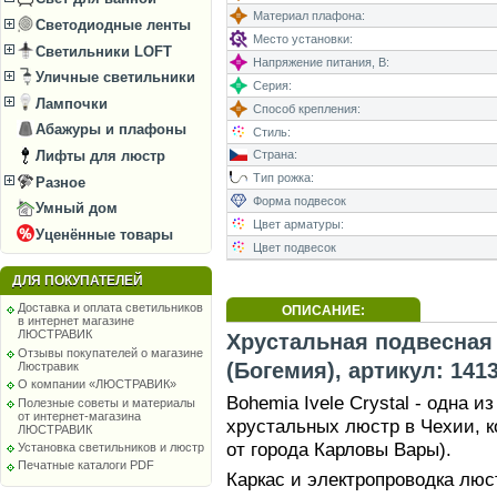
Материал плафона:
Светодиодные ленты
Место установки:
Светильники LOFT
Напряжение питания, В:
Уличные светильники
Серия:
Лампочки
Способ крепления:
Абажуры и плафоны
Стиль:
Лифты для люстр
Страна:
Тип рожка:
Разное
Форма подвесок
Умный дом
Цвет арматуры:
Уценённые товары
Цвет подвесок
ДЛЯ ПОКУПАТЕЛЕЙ
Доставка и оплата светильников
ОПИСАНИЕ:
в интернет магазине
ЛЮСТРАВИК
Хрустальная подвесная 
Отзывы покупателей о магазине
(Богемия), артикул: 141
Люстравик
О компании «ЛЮСТРАВИК»
Bohemia Ivele Crystal - одна 
Полезные советы и материалы
от интернет-магазина
хрустальных люстр в Чехии, к
ЛЮСТРАВИК
от города Карловы Вары).
Установка светильников и люстр
Печатные каталоги PDF
Каркас и электропроводка лю