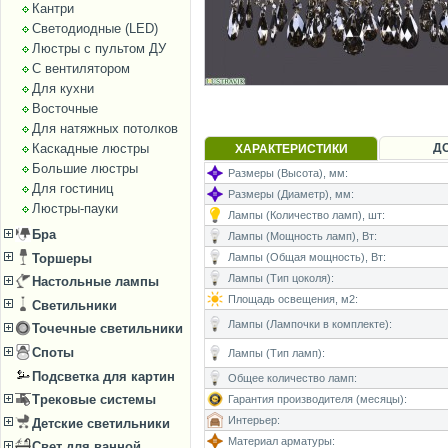
Кантри
Светодиодные (LED)
Люстры с пультом ДУ
С вентилятором
Для кухни
Восточные
Для натяжных потолков
Каскадные люстры
Д
ХАРАКТЕРИСТИКИ
Большие люстры
Размеры (Высота), мм:
Для гостиниц
Размеры (Диаметр), мм:
Люстры-пауки
Лампы (Количество ламп), шт:
Бра
Лампы (Мощность ламп), Вт:
Торшеры
Лампы (Общая мощность), Вт:
Лампы (Тип цоколя):
Настольные лампы
Площадь освещения, м2:
Светильники
Лампы (Лампочки в комплекте):
Точечные светильники
Споты
Лампы (Тип ламп):
Подсветка для картин
Общее количество ламп:
Трековые системы
Гарантия производителя (месяцы):
Интерьер:
Детские светильники
Материал арматуры:
Свет для ванной