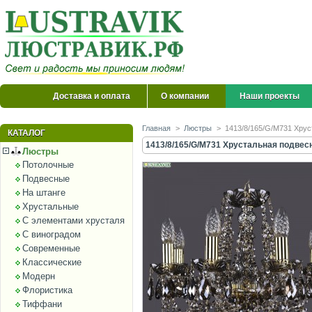
Доставка и оплата
О компании
Наши проекты
Главная
>
Люстры
>
1413/8/165/G/M731 Хрус
КАТАЛОГ
1413/8/165/G/M731 Хрустальная подвесн
Люстры
Потолочные
Подвесные
На штанге
Хрустальные
С элементами хрусталя
С виноградом
Современные
Классические
Модерн
Флористика
Тиффани