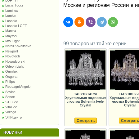
LOFT IT
Москве и регионам России в 
Lucia Tucci
Luminex
Lumion
Lussole
Lussole LOFT
Mantra
Maytoni
MW-Light
99 товаров из той же серии
Natali Kovaltseva
Newport
Novotech
Nowodvorski
Odeon Light
Omnilux
Osgona
Philips
Reccagni Angelo
Sevinc
1413/10/141/Ni
1413/10/165
Sonex
Хрустальная подвесная
Хрустальная под
люстра Bohemia Ivele
люстра Bohemia 
ST Luce
Crystal
Crystal
Vitaluce
Voltega
ЭПИцентр
Смотреть
Смотреть
НОВИНКИ