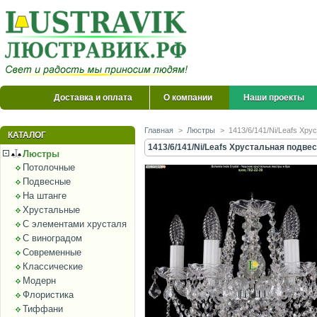
Доставка и оплата
О компании
Наши проекты
Главная
>
Люстры
>
1413/6/141/Ni/Leafs Хру
КАТАЛОГ
1413/6/141/Ni/Leafs Хрустальная подвес
Люстры
Потолочные
Подвесные
На штанге
Хрустальные
С элементами хрусталя
С виноградом
Современные
Классические
Модерн
Флористика
Тиффани