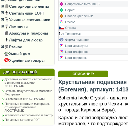
Напряжение питания, В:
Светодиодные ленты
Серия:
Светильники LOFT
Способ крепления:
Уличные светильники
Стиль:
Лампочки
Страна:
Абажуры и плафоны
Тип рожка:
Лифты для люстр
Форма подвесок
Цвет арматуры:
Разное
Цвет плафонов:
Умный дом
Цвет подвесок
Уценённые товары
ДЛЯ ПОКУПАТЕЛЕЙ
ОПИСАНИЕ:
Доставка и оплата светильников
Хрустальная подвесная 
в интернет магазине
ЛЮСТРАВИК
(Богемия), артикул: 1413
Отзывы покупателей о магазине
Люстравик
Bohemia Ivele Crystal - одна 
О компании «ЛЮСТРАВИК»
хрустальных люстр в Чехии, к
Полезные советы и материалы
от интернет-магазина
от города Карловы Вары).
ЛЮСТРАВИК
Установка светильников и люстр
Каркас и электропроводка лю
Печатные каталоги PDF
материалов, что подтверждае