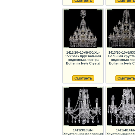
Смотреть
Смотреть
1413/20+10+5/400/XL-
1413/20+10+5/53
158/3d/G Хрустальная
Большая хруста
подвесная люстра
подвесная лю
Bohemia Ivele Crystal
Bohemia Ivele C
Смотреть
Смотреть
1413/3/165/Ni
1413/4/141/N
Хрустальная подвесная
Хрустальная под