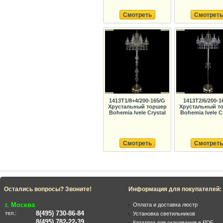
Смотреть
Смотреть
1413T1/8+4/200-165/G
1413T2/6/200-1
Хрустальный торшер
Хрустальный т
Bohemia Ivele Crystal
Bohemia Ivele C
Смотреть
Смотреть
Остались вопросы? Звоните!
Информация для покупателей:
г. Москва
Оплата и доставка люстр
8(495) 730-86-84
тел.:
Установка светильников
8(495) 782-22-39
Каталоги для скачивания в PDF