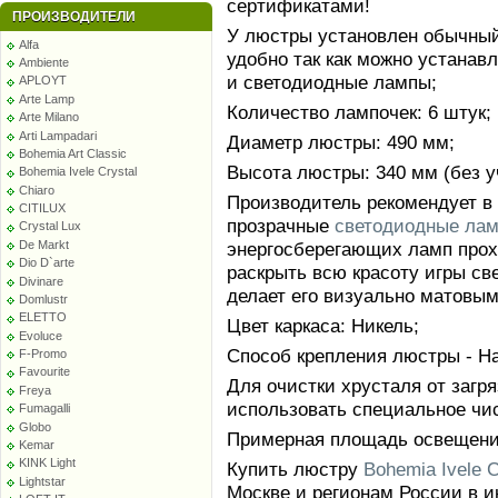
сертификатами!
ПРОИЗВОДИТЕЛИ
У люстры установлен обычный 
Alfa
удобно так как можно устанав
Ambiente
и светодиодные лампы;
APLOYT
Arte Lamp
Количество лампочек: 6 штук;
Arte Milano
Arti Lampadari
Диаметр люстры: 490 мм;
Bohemia Art Classic
Высота люстры: 340 мм (без уч
Bohemia Ivele Crystal
Chiaro
Производитель рекомендует в
CITILUX
прозрачные
светодиодные ла
Crystal Lux
De Markt
энергосберегающих ламп прохо
Dio D`arte
раскрыть всю красоту игры све
Divinare
делает его визуально матовым
Domlustr
ELETTO
Цвет каркаса: Никель;
Evoluce
Способ крепления люстры - На
F-Promo
Favourite
Для очистки хрусталя от заг
Freya
использовать специальное чи
Fumagalli
Globo
Примерная площадь освещения
Kemar
KINK Light
Купить люстру
Bohemia Ivele C
Lightstar
Москве и регионам России в 