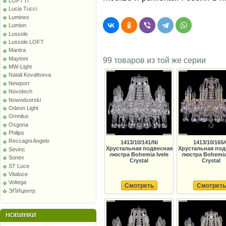
LOFT IT
Lucia Tucci
Luminex
Lumion
Lussole
Lussole LOFT
Mantra
Maytoni
99 товаров из той же серии
MW-Light
Natali Kovaltseva
Newport
Novotech
Nowodvorski
Odeon Light
Omnilux
Osgona
Philips
Reccagni Angelo
1413/10/141/Ni
1413/10/165
Хрустальная подвесная
Хрустальная под
Sevinc
люстра Bohemia Ivele
люстра Bohemia 
Sonex
Crystal
Crystal
ST Luce
Vitaluce
Voltega
Смотреть
Смотреть
ЭПИцентр
НОВИНКИ