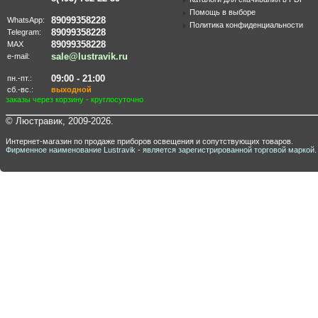
Помощь в выборе
89099358228
WhatsApp:
Политика конфиденциальности
89099358228
Telegram:
89099358228
MAX
sale@lustravik.ru
e-mail:
09:00 - 21:00
пн.-пт.:
сб.-вс.:
выходной
заказы через корзину - круглосуточно
© Люстравик, 2009-2026.
Интернет-магазин по продаже приборов освещения и сопутствующих товаров.
Фирменное наименование Lustravik - является зарегистрированной торговой маркой.