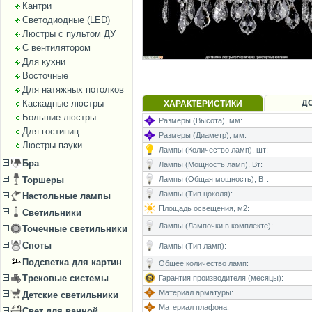
Кантри
Светодиодные (LED)
Люстры с пультом ДУ
С вентилятором
Для кухни
Восточные
Для натяжных потолков
Каскадные люстры
Д
ХАРАКТЕРИСТИКИ
Большие люстры
Размеры (Высота), мм:
Для гостиниц
Размеры (Диаметр), мм:
Люстры-пауки
Лампы (Количество ламп), шт:
Бра
Лампы (Мощность ламп), Вт:
Торшеры
Лампы (Общая мощность), Вт:
Лампы (Тип цоколя):
Настольные лампы
Площадь освещения, м2:
Светильники
Лампы (Лампочки в комплекте):
Точечные светильники
Споты
Лампы (Тип ламп):
Подсветка для картин
Общее количество ламп:
Трековые системы
Гарантия производителя (месяцы):
Материал арматуры:
Детские светильники
Материал плафона:
Свет для ванной