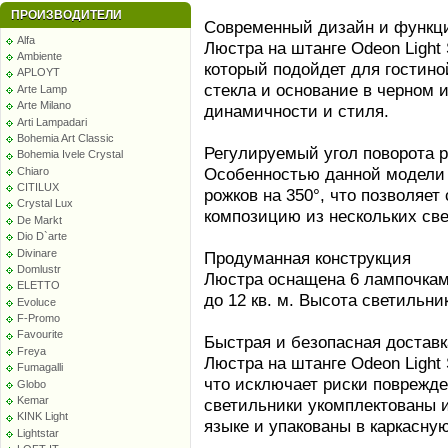
ПРОИЗВОДИТЕЛИ
Современный дизайн и функц
Alfa
Люстра на штанге Odeon Light
Ambiente
который подойдет для гостин
APLOYT
стекла и основание в черном 
Arte Lamp
Arte Milano
динамичности и стиля.
Arti Lampadari
Bohemia Art Classic
Регулируемый угол поворота 
Bohemia Ivele Crystal
Особенностью данной модели 
Chiaro
CITILUX
рожков на 350°, что позволяе
Crystal Lux
композицию из нескольких све
De Markt
Dio D`arte
Divinare
Продуманная конструкция
Domlustr
Люстра оснащена 6 лампочкам
ELETTO
до 12 кв. м. Высота светильник
Evoluce
F-Promo
Favourite
Быстрая и безопасная доставк
Freya
Люстра на штанге Odeon Light
Fumagalli
что исключает риски поврежде
Globo
Kemar
светильники укомплектованы 
KINK Light
языке и упакованы в каркасную
Lightstar