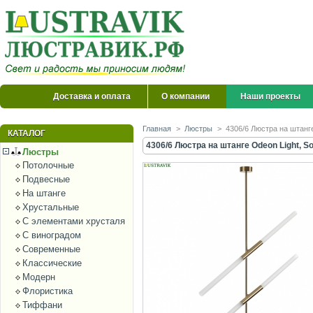
Доставка и оплата
О компании
Наши проекты
Главная
>
Люстры
>
4306/6 Люстра на штанге
КАТАЛОГ
4306/6 Люстра на штанге Odeon Light, S
Люстры
Потолочные
Подвесные
На штанге
Хрустальные
С элементами хрусталя
С виноградом
Современные
Классические
Модерн
Флористика
Тиффани