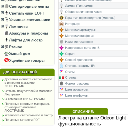
Лампы (Тип ламп):
Светодиодные ленты
Общее количество ламп:
Светильники LOFT
Гарантия производителя (месяцы):
Уличные светильники
Интерьер:
Лампочки
Материал арматуры:
Абажуры и плафоны
Материал плафона:
Лифты для люстр
Наличие плафонов
Разное
Напряжение питания, В:
Умный дом
Серия:
Способ крепления:
Уценённые товары
Степень защиты, IP:
Стиль:
ДЛЯ ПОКУПАТЕЛЕЙ
Страна:
Доставка и оплата светильников
в интернет магазине
Форма плафона:
ЛЮСТРАВИК
Цвет арматуры:
Отзывы покупателей о магазине
Люстравик
Цвет плафонов:
О компании «ЛЮСТРАВИК»
Полезные советы и материалы
от интернет-магазина
ЛЮСТРАВИК
ОПИСАНИЕ:
Установка светильников и люстр
Люстра на штанге Odeon Light
Печатные каталоги PDF
функциональность