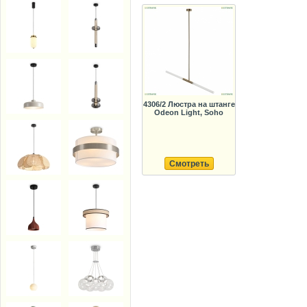
4306/2 Люстра на штанге
Odeon Light, Soho
Смотреть