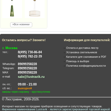
»Все новинки
Остались вопросы? Звоните!
Информация для покупателей:
г. Москва
Оплата и доставка люстр
8(495) 730-86-84
тел.:
Установка светильников
8(495) 782-22-39
Каталоги для скачивания в PDF
Помощь в выборе
89099358228
WhatsApp:
Политика конфиденциальности
89099358228
Telegram:
89099358228
MAX
sale@lustravik.ru
e-mail:
09:00 - 21:00
пн.-пт.:
сб.-вс.:
выходной
заказы через корзину - круглосуточно
© Люстравик, 2009-2026.
Интернет-магазин по продаже приборов освещения и сопутствующих товаров.
Фирменное наименование Lustravik - является зарегистрированной торговой маркой.