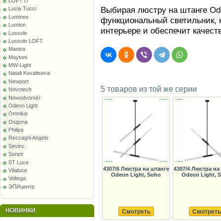
LOFT IT
Выбирая люстру на штанге Ode
Lucia Tucci
Luminex
функциональный светильник, 
Lumion
интерьере и обеспечит качест
Lussole
Lussole LOFT
Mantra
Maytoni
MW-Light
Natali Kovaltseva
Newport
5 товаров из той же серии
Novotech
Nowodvorski
Odeon Light
Omnilux
Osgona
Philips
Reccagni Angelo
Sevinc
Sonex
ST Luce
4307/6 Люстра на штанге
4307/4 Люстра на
Vitaluce
Odeon Light, Soho
Odeon Light, 
Voltega
ЭПИцентр
НОВИНКИ
Смотреть
Смотреть