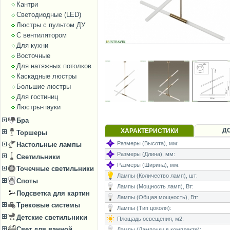
Кантри
Светодиодные (LED)
Люстры с пультом ДУ
С вентилятором
Для кухни
Восточные
Для натяжных потолков
Каскадные люстры
Большие люстры
Для гостиниц
Люстры-пауки
Бра
Д
ХАРАКТЕРИСТИКИ
Торшеры
Размеры (Высота), мм:
Настольные лампы
Размеры (Длина), мм:
Светильники
Размеры (Ширина), мм:
Точечные светильники
Лампы (Количество ламп), шт:
Споты
Лампы (Мощность ламп), Вт:
Подсветка для картин
Лампы (Общая мощность), Вт:
Трековые системы
Лампы (Тип цоколя):
Детские светильники
Площадь освещения, м2:
Свет для ванной
Лампы (Лампочки в комплекте):