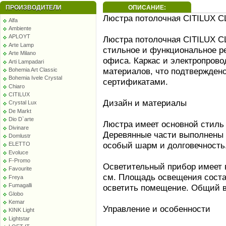
ПРОИЗВОДИТЕЛИ
ОПИСАНИЕ:
Люстра потолочная CITILUX CL
Alfa
Ambiente
APLOYT
Люстра потолочная CITILUX C
Arte Lamp
стильное и функциональное р
Arte Milano
офиса. Каркас и электропрово
Arti Lampadari
материалов, что подтвержден
Bohemia Art Classic
Bohemia Ivele Crystal
сертификатами.
Chiaro
CITILUX
Дизайн и материалы
Crystal Lux
De Markt
Dio D`arte
Люстра имеет основной стиль 
Divinare
Деревянные части выполнены 
Domlustr
особый шарм и долговечность
ELETTO
Evoluce
F-Promo
Осветительный прибор имеет в
Favourite
см. Площадь освещения состав
Freya
Fumagalli
осветить помещение. Общий ве
Globo
Kemar
Управление и особенности
KINK Light
Lightstar