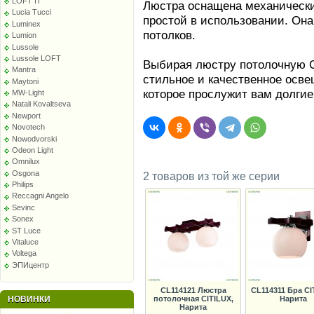
LOFT IT
Люстра оснащена механически
Lucia Tucci
простой в использовании. Она
Luminex
потолков.
Lumion
Lussole
Lussole LOFT
Выбирая люстру потолочную C
Mantra
стильное и качественное осв
Maytoni
которое прослужит вам долгие
MW-Light
Natali Kovaltseva
Newport
Novotech
Nowodvorski
Odeon Light
Omnilux
Osgona
2 товаров из той же серии
Philips
Reccagni Angelo
Sevinc
Sonex
ST Luce
Vitaluce
Voltega
ЭПИцентр
CL114121 Люстра
CL114311 Бра CI
потолочная CITILUX,
Нарита
НОВИНКИ
Нарита