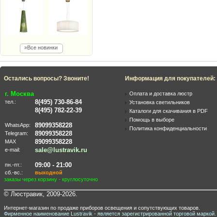
»Все новинки
Остались вопросы? Звоните!
Информация для покупателей:
г. Москва
Оплата и доставка люстр
8(495) 730-86-84
тел.:
Установка светильников
8(495) 782-22-39
Каталоги для скачивания в PDF
Помощь в выборе
89099358228
WhatsApp:
Политика конфиденциальности
89099358228
Telegram:
89099358228
MAX
sale@lustravik.ru
e-mail:
09:00 - 21:00
пн.-пт.:
сб.-вс.:
выходной
заказы через корзину - круглосуточно
© Люстравик, 2009-2026.
Интернет-магазин по продаже приборов освещения и сопутствующих товаров.
Фирменное наименование Lustravik - является зарегистрированной торговой маркой.