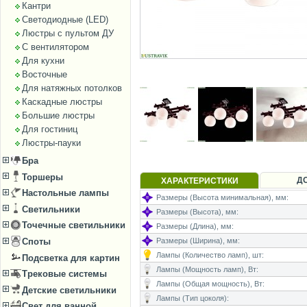
Кантри
Светодиодные (LED)
Люстры с пультом ДУ
С вентилятором
Для кухни
Восточные
Для натяжных потолков
Каскадные люстры
Большие люстры
Для гостиниц
Люстры-пауки
Бра
Торшеры
Д
ХАРАКТЕРИСТИКИ
Настольные лампы
Размеры (Высота минимальная), мм:
Светильники
Размеры (Высота), мм:
Точечные светильники
Размеры (Длина), мм:
Размеры (Ширина), мм:
Споты
Лампы (Количество ламп), шт:
Подсветка для картин
Лампы (Мощность ламп), Вт:
Трековые системы
Лампы (Общая мощность), Вт:
Детские светильники
Лампы (Тип цоколя):
Свет для ванной