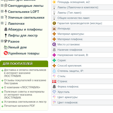
Площадь освещения, м2:
Светодиодные ленты
Лампы (Лампочки в комплекте):
Светильники LOFT
Лампы (Тип ламп):
Уличные светильники
Общее количество ламп:
Гарантия производителя (месяцы):
Лампочки
Интерьер:
Абажуры и плафоны
Материал арматуры:
Лифты для люстр
Материал плафона:
Разное
Место установки:
Умный дом
Наличие плафонов
Уценённые товары
Напряжение питания, В:
Серия:
ДЛЯ ПОКУПАТЕЛЕЙ
Способ крепления:
Доставка и оплата светильников
Степень защиты, IP:
в интернет магазине
ЛЮСТРАВИК
Стиль:
Отзывы покупателей о магазине
Страна:
Люстравик
Форма плафона:
О компании «ЛЮСТРАВИК»
Полезные советы и материалы
Хрусталь
от интернет-магазина
Цвет арматуры:
ЛЮСТРАВИК
Установка светильников и люстр
Цвет плафонов:
Печатные каталоги PDF