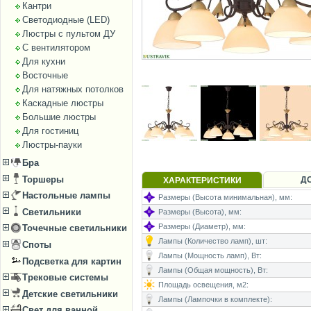
Кантри
Светодиодные (LED)
Люстры с пультом ДУ
С вентилятором
Для кухни
Восточные
Для натяжных потолков
Каскадные люстры
Большие люстры
Для гостиниц
Люстры-пауки
Бра
Торшеры
Д
ХАРАКТЕРИСТИКИ
Настольные лампы
Размеры (Высота минимальная), мм:
Светильники
Размеры (Высота), мм:
Размеры (Диаметр), мм:
Точечные светильники
Лампы (Количество ламп), шт:
Споты
Лампы (Мощность ламп), Вт:
Подсветка для картин
Лампы (Общая мощность), Вт:
Трековые системы
Площадь освещения, м2:
Детские светильники
Лампы (Лампочки в комплекте):
Свет для ванной