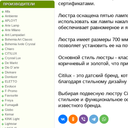
сертификатами.
ПРОИЗВОДИТЕЛИ
Alfa
Люстра оснащена пятью лампо
Ambiente
использовать как лампы накал
APLOYT
Arte Lamp
обеспечивает равномерное и я
Arte Milano
Arti Lampadari
Люстра имеет размеры 700 мм 
Bohemia Art Classic
Bohemia Ivele Crystal
позволяет установить ее на по
Chiaro
CITILUX
Основной стиль люстры - клас
Crystal Lux
коричневый и золотой, что пр
De Markt
Dio D`arte
Divinare
Citilux - это датский бренд, 
Domlustr
благодаря стильному дизайну 
ELETTO
Evoluce
F-Promo
Выбирая подвесную люстру Cit
Favourite
стильное и функциональное ос
Freya
известного бренда.
Fumagalli
Globo
Kemar
KINK Light
Lightstar