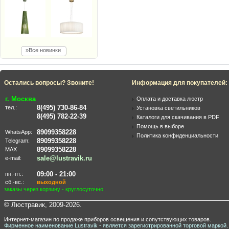
»Все новинки
Остались вопросы? Звоните!
Информация для покупателей:
г. Москва
Оплата и доставка люстр
8(495) 730-86-84
тел.:
Установка светильников
8(495) 782-22-39
Каталоги для скачивания в PDF
Помощь в выборе
89099358228
WhatsApp:
Политика конфиденциальности
89099358228
Telegram:
89099358228
MAX
sale@lustravik.ru
e-mail:
09:00 - 21:00
пн.-пт.:
сб.-вс.:
выходной
заказы через корзину - круглосуточно
© Люстравик, 2009-2026.
Интернет-магазин по продаже приборов освещения и сопутствующих товаров.
Фирменное наименование Lustravik - является зарегистрированной торговой маркой.