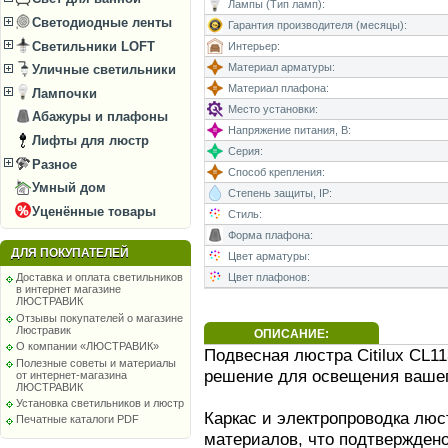
Лампы (Тип ламп):
Светодиодные ленты
Гарантия производителя (месяцы):
Светильники LOFT
Интерьер:
Материал арматуры:
Уличные светильники
Материал плафона:
Лампочки
Место установки:
Абажуры и плафоны
Напряжение питания, В:
Лифты для люстр
Серия:
Разное
Способ крепления:
Умный дом
Степень защиты, IP:
Уценённые товары
Стиль:
Форма плафона:
ДЛЯ ПОКУПАТЕЛЕЙ
Цвет арматуры:
Цвет плафонов:
Доставка и оплата светильников
в интернет магазине
ЛЮСТРАВИК
Отзывы покупателей о магазине
Люстравик
ОПИСАНИЕ:
О компании «ЛЮСТРАВИК»
Подвесная люстра Citilux CL1
Полезные советы и материалы
решение для освещения вашег
от интернет-магазина
ЛЮСТРАВИК
Установка светильников и люстр
Каркас и электропроводка лю
Печатные каталоги PDF
материалов, что подтвержден