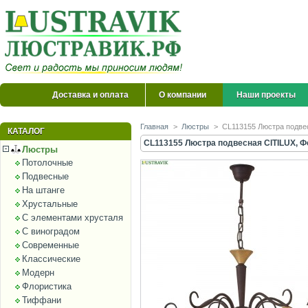
Доставка и оплата
О компании
Наши проекты
Главная
>
Люстры
>
CL113155 Люстра подве
КАТАЛОГ
CL113155 Люстра подвесная CITILUX, Ф
Люстры
Потолочные
Подвесные
На штанге
Хрустальные
С элементами хрусталя
С виноградом
Современные
Классические
Модерн
Флористика
Тиффани