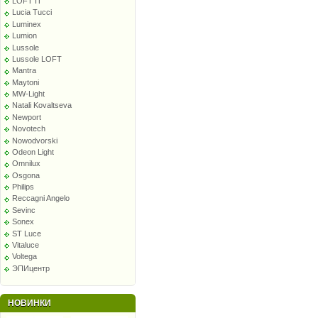
LOFT IT
Lucia Tucci
Luminex
Lumion
Lussole
Lussole LOFT
Mantra
Maytoni
MW-Light
Natali Kovaltseva
Newport
Novotech
Nowodvorski
Odeon Light
Omnilux
Osgona
Philips
Reccagni Angelo
Sevinc
Sonex
ST Luce
Vitaluce
Voltega
ЭПИцентр
НОВИНКИ