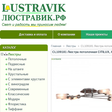
Доставка и оплата
О компании
Наши проекты
Главная
>
Люстры
>
CL109181 Люстра потол
КАТАЛОГ
CL109181 Люстра потолочная CITILUX, 
Люстры
Потолочные
Подвесные
На штанге
Хрустальные
С элементами хрусталя
С виноградом
Современные
Классические
Модерн
Флористика
Тиффани