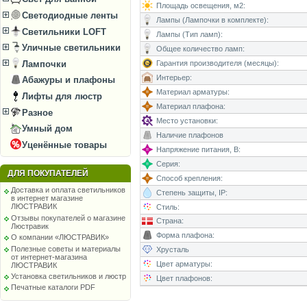
Площадь освещения, м2:
Светодиодные ленты
Лампы (Лампочки в комплекте):
Светильники LOFT
Лампы (Тип ламп):
Уличные светильники
Общее количество ламп:
Гарантия производителя (месяцы):
Лампочки
Интерьер:
Абажуры и плафоны
Материал арматуры:
Лифты для люстр
Материал плафона:
Разное
Место установки:
Умный дом
Наличие плафонов
Уценённые товары
Напряжение питания, В:
Серия:
ДЛЯ ПОКУПАТЕЛЕЙ
Способ крепления:
Доставка и оплата светильников
Степень защиты, IP:
в интернет магазине
ЛЮСТРАВИК
Стиль:
Отзывы покупателей о магазине
Страна:
Люстравик
Форма плафона:
О компании «ЛЮСТРАВИК»
Полезные советы и материалы
Хрусталь
от интернет-магазина
Цвет арматуры:
ЛЮСТРАВИК
Установка светильников и люстр
Цвет плафонов:
Печатные каталоги PDF