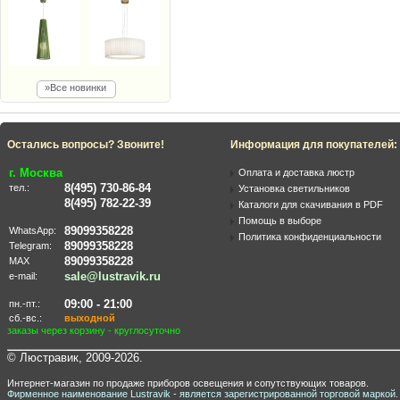
»Все новинки
Остались вопросы? Звоните!
Информация для покупателей:
г. Москва
Оплата и доставка люстр
8(495) 730-86-84
тел.:
Установка светильников
8(495) 782-22-39
Каталоги для скачивания в PDF
Помощь в выборе
89099358228
WhatsApp:
Политика конфиденциальности
89099358228
Telegram:
89099358228
MAX
sale@lustravik.ru
e-mail:
09:00 - 21:00
пн.-пт.:
сб.-вс.:
выходной
заказы через корзину - круглосуточно
© Люстравик, 2009-2026.
Интернет-магазин по продаже приборов освещения и сопутствующих товаров.
Фирменное наименование Lustravik - является зарегистрированной торговой маркой.