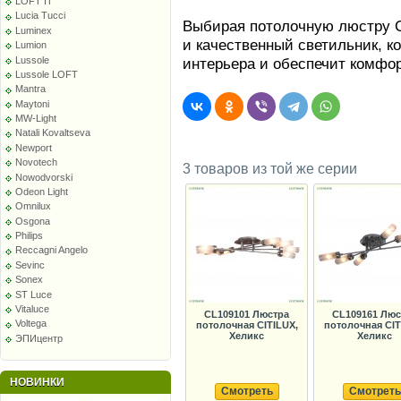
LOFT IT
Lucia Tucci
Выбирая потолочную люстру Ci
Luminex
и качественный светильник, к
Lumion
Lussole
интерьера и обеспечит комфо
Lussole LOFT
Mantra
Maytoni
MW-Light
Natali Kovaltseva
Newport
Novotech
3 товаров из той же серии
Nowodvorski
Odeon Light
Omnilux
Osgona
Philips
Reccagni Angelo
Sevinc
Sonex
ST Luce
Vitaluce
CL109101 Люстра
CL109161 Люс
Voltega
потолочная CITILUX,
потолочная CIT
Хеликс
Хеликс
ЭПИцентр
НОВИНКИ
Смотреть
Смотреть