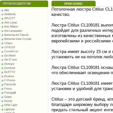
ПРОИЗВОДИТЕЛИ
ОПИСАНИЕ:
Потолочная люстра Citilux CL
Alfa
качество.
Ambiente
APLOYT
Arte Lamp
Люстра Citilux CL109181 выпо
Arte Milano
подойдет для различных интер
Arti Lampadari
изготовлены из качественных 
Bohemia Art Classic
Bohemia Ivele Crystal
европейскими и российскими 
Chiaro
CITILUX
Люстра имеет высоту 15 см и 
Crystal Lux
De Markt
установить ее на потолок любо
Dio D`arte
Divinare
Люстра Citilux CL109181 осна
Domlustr
что обеспечивает освещение п
ELETTO
Evoluce
F-Promo
Люстра Citilux CL109181 имеет 
Favourite
установки и удобной для тран
Freya
Fumagalli
Globo
Citilux – это датский бренд, 
Kemar
благодаря широкому выбору лю
KINK Light
придать стильный акцент инт
Lightstar