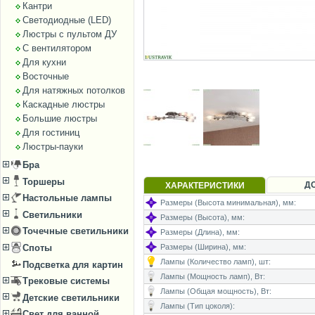
Кантри
Светодиодные (LED)
Люстры с пультом ДУ
С вентилятором
Для кухни
Восточные
Для натяжных потолков
Каскадные люстры
Большие люстры
Для гостиниц
Люстры-пауки
Бра
Торшеры
Д
ХАРАКТЕРИСТИКИ
Настольные лампы
Размеры (Высота минимальная), мм:
Светильники
Размеры (Высота), мм:
Точечные светильники
Размеры (Длина), мм:
Размеры (Ширина), мм:
Споты
Лампы (Количество ламп), шт:
Подсветка для картин
Лампы (Мощность ламп), Вт:
Трековые системы
Лампы (Общая мощность), Вт:
Детские светильники
Лампы (Тип цоколя):
Свет для ванной