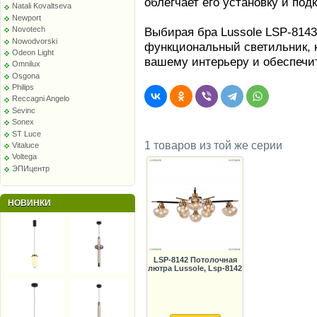
облегчает его установку и под
Natali Kovaltseva
Newport
Выбирая бра Lussole LSP-8143
Novotech
Nowodvorski
функциональный светильник, 
Odeon Light
вашему интерьеру и обеспечи
Omnilux
Osgona
Philips
Reccagni Angelo
Sevinc
Sonex
ST Luce
1 товаров из той же серии
Vitaluce
Voltega
ЭПИцентр
НОВИНКИ
LSP-8142 Потолочная
лютра Lussole, Lsp-8142