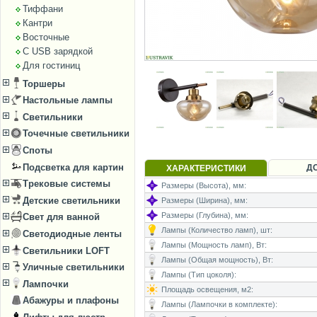
Тиффани
Кантри
Восточные
С USB зарядкой
Для гостиниц
Торшеры
Настольные лампы
Светильники
Точечные светильники
Споты
Подсветка для картин
Д
ХАРАКТЕРИСТИКИ
Трековые системы
Размеры (Высота), мм:
Детские светильники
Размеры (Ширина), мм:
Размеры (Глубина), мм:
Свет для ванной
Лампы (Количество ламп), шт:
Светодиодные ленты
Лампы (Мощность ламп), Вт:
Светильники LOFT
Лампы (Общая мощность), Вт:
Уличные светильники
Лампы (Тип цоколя):
Лампочки
Площадь освещения, м2:
Абажуры и плафоны
Лампы (Лампочки в комплекте):