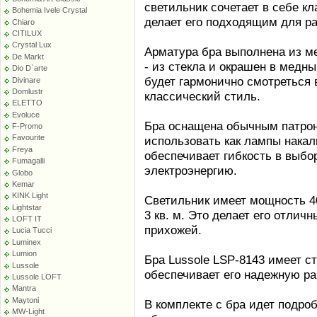
светильник сочетает в себе к
Bohemia Ivele Crystal
делает его подходящим для р
Chiaro
CITILUX
Crystal Lux
Арматура бра выполнена из ме
De Markt
- из стекла и окрашен в медны
Dio D`arte
будет гармонично смотреться 
Divinare
Domlustr
классический стиль.
ELETTO
Evoluce
Бра оснащена обычным патроно
F-Promo
Favourite
использовать как лампы накал
Freya
обеспечивает гибкость в выбо
Fumagalli
электроэнергию.
Globo
Kemar
KINK Light
Светильник имеет мощность 4
Lightstar
3 кв. м. Это делает его отли
LOFT IT
прихожей.
Lucia Tucci
Luminex
Lumion
Бра Lussole LSP-8143 имеет с
Lussole
обеспечивает его надежную р
Lussole LOFT
Mantra
Maytoni
В комплекте с бра идет подроб
MW-Light