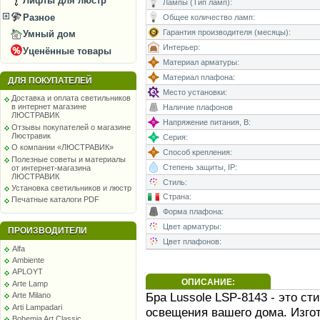
Лифты для люстр
Лампы (Тип ламп):
Разное
Общее количество ламп:
Гарантия производителя (месяцы):
Умный дом
Интерьер:
Уценённые товары
Материал арматуры:
Материал плафона:
ДЛЯ ПОКУПАТЕЛЕЙ
Место установки:
Доставка и оплата светильников
в интернет магазине
Наличие плафонов
ЛЮСТРАВИК
Напряжение питания, В:
Отзывы покупателей о магазине
Люстравик
Серия:
О компании «ЛЮСТРАВИК»
Способ крепления:
Полезные советы и материалы
Степень защиты, IP:
от интернет-магазина
ЛЮСТРАВИК
Стиль:
Установка светильников и люстр
Страна:
Печатные каталоги PDF
Форма плафона:
Цвет арматуры:
ПРОИЗВОДИТЕЛИ
Цвет плафонов:
Alfa
Ambiente
APLOYT
ОПИСАНИЕ:
Arte Lamp
Бра Lussole LSP-8143 - это с
Arte Milano
Arti Lampadari
освещения вашего дома. Изго
Bohemia Art Classic