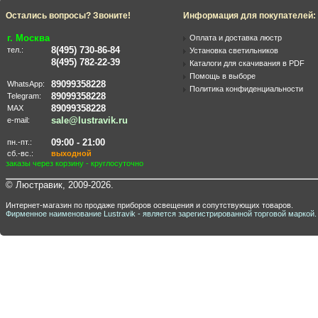
Остались вопросы? Звоните!
Информация для покупателей:
г. Москва
Оплата и доставка люстр
8(495) 730-86-84
тел.:
Установка светильников
8(495) 782-22-39
Каталоги для скачивания в PDF
Помощь в выборе
89099358228
WhatsApp:
Политика конфиденциальности
89099358228
Telegram:
89099358228
MAX
sale@lustravik.ru
e-mail:
09:00 - 21:00
пн.-пт.:
сб.-вс.:
выходной
заказы через корзину - круглосуточно
© Люстравик, 2009-2026.
Интернет-магазин по продаже приборов освещения и сопутствующих товаров.
Фирменное наименование Lustravik - является зарегистрированной торговой маркой.