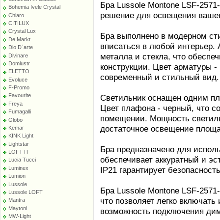
Бра Lussole Montone LSF-2571
Bohemia Ivele Crystal
решение для освещения вашег
Chiaro
CITILUX
Crystal Lux
Бра выполнено в модерном сти
De Markt
вписаться в любой интерьер. 
Dio D`arte
металла и стекла, что обеспе
Divinare
Domlustr
конструкции. Цвет арматуры -
ELETTO
современный и стильный вид.
Evoluce
F-Promo
Favourite
Светильник оснащен одним пл
Freya
Цвет плафона - черный, что с
Fumagalli
помещении. Мощность светильн
Globo
достаточное освещение площад
Kemar
KINK Light
Lightstar
Бра предназначено для исполь
LOFT IT
обеспечивает аккуратный и э
Lucia Tucci
Luminex
IP21 гарантирует безопасност
Lumion
Lussole
Бра Lussole Montone LSF-2571
Lussole LOFT
что позволяет легко включать
Mantra
Maytoni
возможность подключения дим
MW-Light