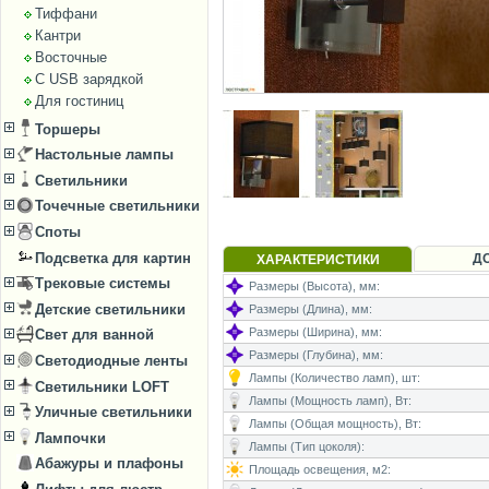
Тиффани
Кантри
Восточные
С USB зарядкой
Для гостиниц
Торшеры
Настольные лампы
Светильники
Точечные светильники
Споты
Подсветка для картин
Д
ХАРАКТЕРИСТИКИ
Трековые системы
Размеры (Высота), мм:
Детские светильники
Размеры (Длина), мм:
Размеры (Ширина), мм:
Свет для ванной
Размеры (Глубина), мм:
Светодиодные ленты
Лампы (Количество ламп), шт:
Светильники LOFT
Лампы (Мощность ламп), Вт:
Уличные светильники
Лампы (Общая мощность), Вт:
Лампочки
Лампы (Тип цоколя):
Абажуры и плафоны
Площадь освещения, м2: