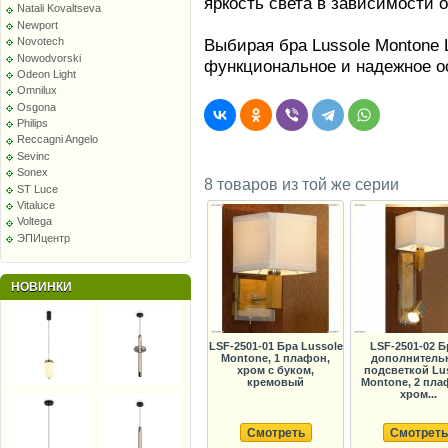
яркость света в зависимости 
Natali Kovaltseva
Newport
Выбирая бра Lussole Montone 
Novotech
Nowodvorski
функциональное и надежное о
Odeon Light
Omnilux
Osgona
Philips
Reccagni Angelo
Sevinc
Sonex
8 товаров из той же серии
ST Luce
Vitaluce
Voltega
ЭПИцентр
НОВИНКИ
LSF-2501-01 Бра Lussole
LSF-2501-02 Б
Montone, 1 плафон,
дополнитель
хром с буком,
подсветкой Lu
кремовый
Montone, 2 пла
хром...
Смотреть
Смотреть