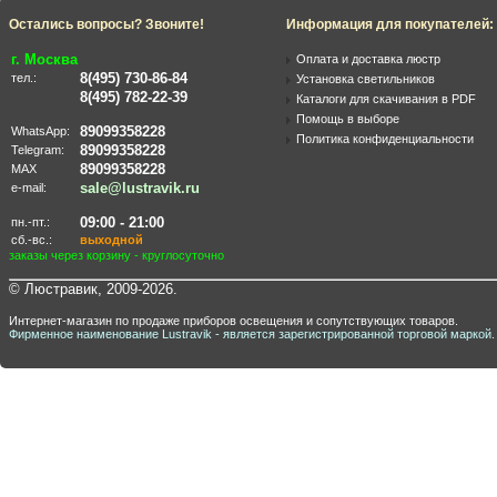
Остались вопросы? Звоните!
Информация для покупателей:
г. Москва
Оплата и доставка люстр
8(495) 730-86-84
тел.:
Установка светильников
8(495) 782-22-39
Каталоги для скачивания в PDF
Помощь в выборе
89099358228
WhatsApp:
Политика конфиденциальности
89099358228
Telegram:
89099358228
MAX
sale@lustravik.ru
e-mail:
09:00 - 21:00
пн.-пт.:
сб.-вс.:
выходной
заказы через корзину - круглосуточно
© Люстравик, 2009-2026.
Интернет-магазин по продаже приборов освещения и сопутствующих товаров.
Фирменное наименование Lustravik - является зарегистрированной торговой маркой.