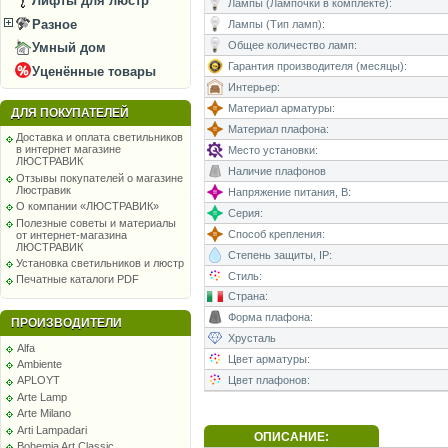
Лифты для люстр
Лампы (Лампочки в комплекте):
Разное
Лампы (Тип ламп):
Общее количество ламп:
Умный дом
Гарантия производителя (месяцы):
Уценённые товары
Интерьер:
Материал арматуры:
ДЛЯ ПОКУПАТЕЛЕЙ
Материал плафона:
Доставка и оплата светильников
в интернет магазине
Место установки:
ЛЮСТРАВИК
Наличие плафонов
Отзывы покупателей о магазине
Люстравик
Напряжение питания, В:
О компании «ЛЮСТРАВИК»
Серия:
Полезные советы и материалы
Способ крепления:
от интернет-магазина
ЛЮСТРАВИК
Степень защиты, IP:
Установка светильников и люстр
Стиль:
Печатные каталоги PDF
Страна:
Форма плафона:
ПРОИЗВОДИТЕЛИ
Хрусталь
Alfa
Цвет арматуры:
Ambiente
Цвет плафонов:
APLOYT
Arte Lamp
Arte Milano
Arti Lampadari
ОПИСАНИЕ:
Bohemia Art Classic