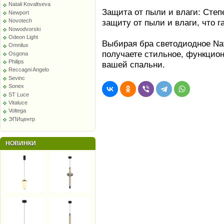
Natali Kovaltseva
Защита от пыли и влаги: Сте
Newport
защиту от пыли и влаги, что г
Novotech
Nowodvorski
Odeon Light
Выбирая бра светодиодное Nat
Omnilux
получаете стильное, функцио
Osgona
Philips
вашей спальни.
Reccagni Angelo
Sevinc
Sonex
ST Luce
Vitaluce
Voltega
ЭПИцентр
НОВИНКИ