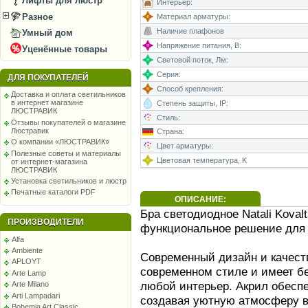
Лифты для люстр
Интерьер:
Разное
Материал арматуры:
Наличие плафонов
Умный дом
Напряжение питания, В:
Уценённые товары
Световой поток, Лм:
Серия:
ДЛЯ ПОКУПАТЕЛЕЙ
Способ крепления:
Доставка и оплата светильников
в интернет магазине
Степень защиты, IP:
ЛЮСТРАВИК
Стиль:
Отзывы покупателей о магазине
Люстравик
Страна:
О компании «ЛЮСТРАВИК»
Цвет арматуры:
Полезные советы и материалы
Цветовая температура, K
от интернет-магазина
ЛЮСТРАВИК
Установка светильников и люстр
Печатные каталоги PDF
ОПИСАНИЕ:
Бра светодиодное Natali Kova
ПРОИЗВОДИТЕЛИ
функциональное решение для
Alfa
Ambiente
Современный дизайн и качест
APLOYT
современном стиле и имеет бе
Arte Lamp
любой интерьер. Акрил обеспе
Arte Milano
Arti Lampadari
создавая уютную атмосферу в
Bohemia Art Classic