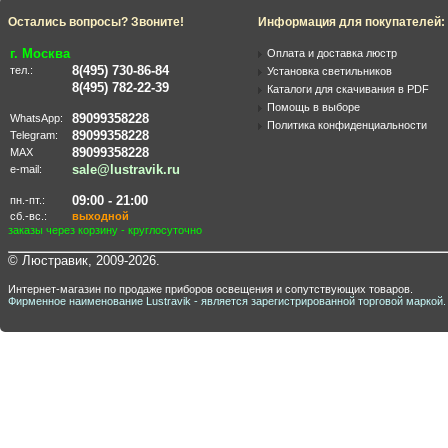
Остались вопросы? Звоните!
Информация для покупателей:
г. Москва
Оплата и доставка люстр
8(495) 730-86-84
тел.:
Установка светильников
8(495) 782-22-39
Каталоги для скачивания в PDF
Помощь в выборе
89099358228
WhatsApp:
Политика конфиденциальности
89099358228
Telegram:
89099358228
MAX
sale@lustravik.ru
e-mail:
09:00 - 21:00
пн.-пт.:
сб.-вс.:
выходной
заказы через корзину - круглосуточно
© Люстравик, 2009-2026.
Интернет-магазин по продаже приборов освещения и сопутствующих товаров.
Фирменное наименование Lustravik - является зарегистрированной торговой маркой.