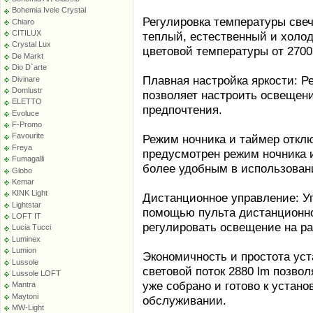
Bohemia Ivele Crystal
Регулировка температуры свече
Chiaro
CITILUX
теплый, естественный и холо
Crystal Lux
цветовой температуры от 2700
De Markt
Dio D`arte
Плавная настройка яркости: Р
Divinare
Domlustr
позволяет настроить освещен
ELETTO
предпочтения.
Evoluce
F-Promo
Favourite
Режим ночника и таймер отключ
Freya
предусмотрен режим ночника и
Fumagalli
более удобным в использован
Globo
Kemar
KINK Light
Дистанционное управление: У
Lightstar
помощью пульта дистанционно
LOFT IT
регулировать освещение на ра
Lucia Tucci
Luminex
Lumion
Экономичность и простота ус
Lussole
световой поток 2880 lm позвол
Lussole LOFT
уже собрано и готово к устано
Mantra
Maytoni
обслуживании.
MW-Light