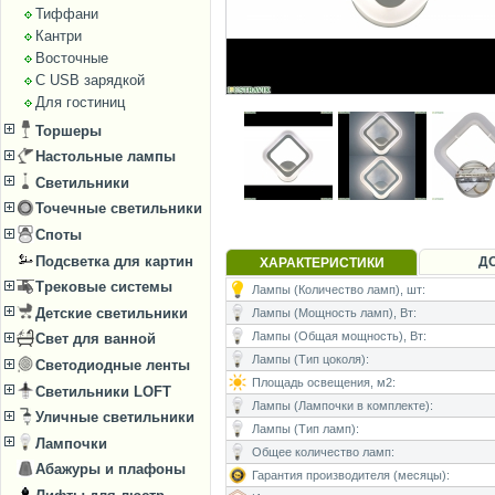
Тиффани
Кантри
Восточные
С USB зарядкой
Для гостиниц
Торшеры
Настольные лампы
Светильники
Точечные светильники
Споты
Подсветка для картин
Д
ХАРАКТЕРИСТИКИ
Трековые системы
Лампы (Количество ламп), шт:
Детские светильники
Лампы (Мощность ламп), Вт:
Лампы (Общая мощность), Вт:
Свет для ванной
Лампы (Тип цоколя):
Светодиодные ленты
Площадь освещения, м2:
Светильники LOFT
Лампы (Лампочки в комплекте):
Уличные светильники
Лампы (Тип ламп):
Лампочки
Общее количество ламп:
Абажуры и плафоны
Гарантия производителя (месяцы):