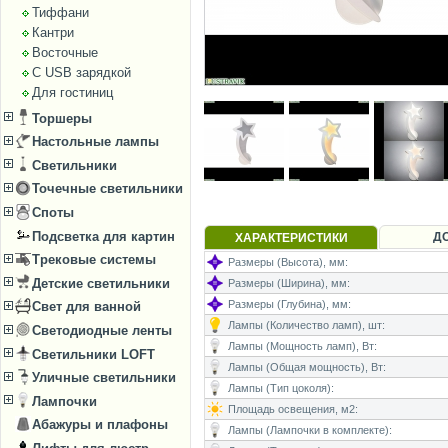
Тиффани
Кантри
Восточные
С USB зарядкой
Для гостиниц
Торшеры
Настольные лампы
Светильники
Точечные светильники
Споты
Подсветка для картин
Д
ХАРАКТЕРИСТИКИ
Трековые системы
Размеры (Высота), мм:
Детские светильники
Размеры (Ширина), мм:
Размеры (Глубина), мм:
Свет для ванной
Лампы (Количество ламп), шт:
Светодиодные ленты
Лампы (Мощность ламп), Вт:
Светильники LOFT
Лампы (Общая мощность), Вт:
Уличные светильники
Лампы (Тип цоколя):
Лампочки
Площадь освещения, м2:
Абажуры и плафоны
Лампы (Лампочки в комплекте):