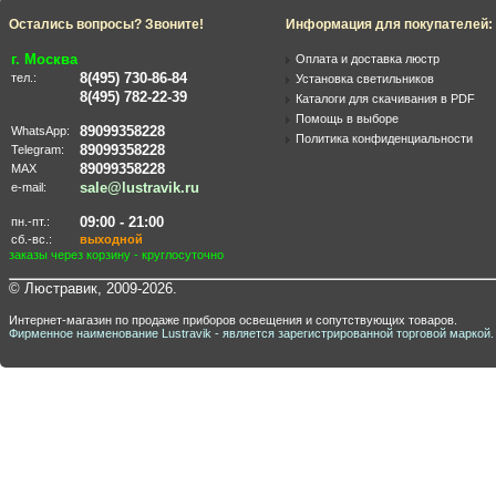
Остались вопросы? Звоните!
Информация для покупателей:
г. Москва
Оплата и доставка люстр
8(495) 730-86-84
тел.:
Установка светильников
8(495) 782-22-39
Каталоги для скачивания в PDF
Помощь в выборе
89099358228
WhatsApp:
Политика конфиденциальности
89099358228
Telegram:
89099358228
MAX
sale@lustravik.ru
e-mail:
09:00 - 21:00
пн.-пт.:
сб.-вс.:
выходной
заказы через корзину - круглосуточно
© Люстравик, 2009-2026.
Интернет-магазин по продаже приборов освещения и сопутствующих товаров.
Фирменное наименование Lustravik - является зарегистрированной торговой маркой.