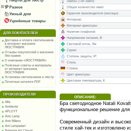
Лифты для люстр
Лампы (Тип ламп):
Разное
Общее количество ламп:
Гарантия производителя (месяцы):
Умный дом
Интерьер:
Уценённые товары
Материал арматуры:
Наличие плафонов
ДЛЯ ПОКУПАТЕЛЕЙ
Напряжение питания, В:
Доставка и оплата светильников
в интернет магазине
Световой поток, Лм:
ЛЮСТРАВИК
Серия:
Отзывы покупателей о магазине
Люстравик
Степень защиты, IP:
О компании «ЛЮСТРАВИК»
Стиль:
Полезные советы и материалы
Страна:
от интернет-магазина
ЛЮСТРАВИК
Цвет арматуры:
Установка светильников и люстр
Цветовая температура, K
Печатные каталоги PDF
ПРОИЗВОДИТЕЛИ
ОПИСАНИЕ:
Alfa
Бра светодиодное Natali Kova
Ambiente
функциональное решение для
APLOYT
Arte Lamp
Современный дизайн и высоко
Arte Milano
Arti Lampadari
стиле хай-тек и изготовлено и
Bohemia Art Classic