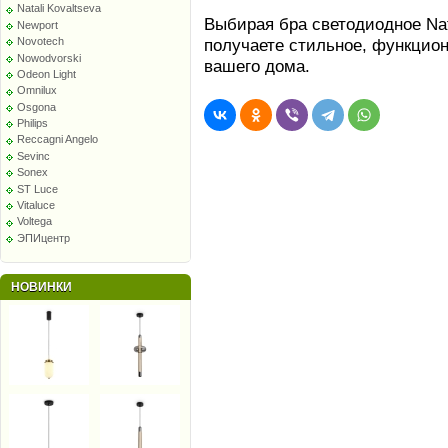
Natali Kovaltseva
Выбирая бра светодиодное Nat
Newport
получаете стильное, функцио
Novotech
Nowodvorski
вашего дома.
Odeon Light
Omnilux
Osgona
Philips
Reccagni Angelo
Sevinc
Sonex
ST Luce
Vitaluce
Voltega
ЭПИцентр
НОВИНКИ