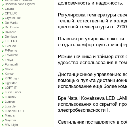
долговечность и надежность.
Bohemia Ivele Crystal
Chiaro
CITILUX
Регулировка температуры свече
Crystal Lux
теплый, естественный и холо
De Markt
цветовой температуры от 2700
Dio D`arte
Divinare
Domlustr
Плавная регулировка яркости:
ELETTO
создать комфортную атмосфе
Evoluce
F-Promo
Favourite
Режим ночника и таймер откл
Freya
удобства использования в тем
Fumagalli
Globo
Дистанционное управление: в
Kemar
KINK Light
помощью пульта дистанционног
Lightstar
использование еще более ко
LOFT IT
Lucia Tucci
Luminex
Бра Natali Kovaltseva LED LA
Lumion
использования со скрытой про
Lussole
электробезопасности I.
Lussole LOFT
Mantra
Maytoni
Светильник поставляется в со
MW-Light