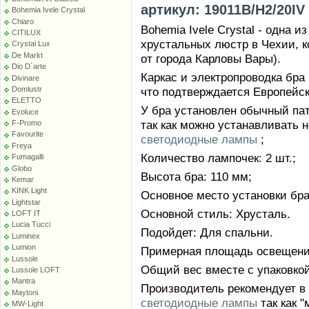
артикул: 19011B/H2/20IV 
Bohemia Ivele Crystal
Chiaro
Bohemia Ivele Crystal - одна 
CITILUX
хрустальных люстр в Чехии, к
Crystal Lux
De Markt
от города Карловы Вары).
Dio D`arte
Каркас и электропроводка бра
Divinare
что подтверждается Европейс
Domlustr
ELETTO
У бра установлен обычный патр
Evoluce
так как можно устанавливать 
F-Promo
Favourite
светодиодные лампы
;
Freya
Количество лампочек: 2 шт.;
Fumagalli
Globo
Высота бра: 110 мм;
Kemar
KINK Light
Основное место установки бра:
Lightstar
Основной стиль: Хрусталь.
LOFT IT
Lucia Tucci
Подойдет: Для спальни.
Luminex
Lumion
Примерная площадь освещения 
Lussole
Общий вес вместе с упаковкой:
Lussole LOFT
Mantra
Производитель рекомендует в
Maytoni
светодиодные лампы
так как 
MW-Light