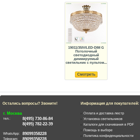
19011/35IV/LED-DIM G
Потолочный
светодиодный
диммируемый
светильник с пультом...
Смотреть
Остались вопросы? Звоните!
Информация для покупателей:
г. Москва
Оплата и доставка люстр
8(495) 730-86-84
тел.:
Установка светильников
8(495) 782-22-39
Каталоги для скачивания в PDF
Помощь в выборе
89099358228
WhatsApp:
Политика конфиденциальности
89099358228
Telegram: