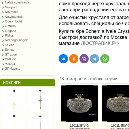
ламп проходя через хрусталь 
Natali Kovaltseva
Newport
света при распадении его на с
Novotech
Для очистки хрусталя от заг
Nowodvorski
Odeon Light
использовать специальное чи
Omnilux
Купить бра Bohemia Ivele Crys
Osgona
Philips
быстрой доставкой по Москве 
Reccagni Angelo
магазине
ЛЮСТРАВИК.РФ
Sevinc
Sonex
ST Luce
Vitaluce
Voltega
ЭПИцентр
73 товаров из той же серии
НОВИНКИ
19011/35IV G
19011/45IV 