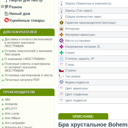
Лифты для люстр
Лампы (Лампочки в комплекте):
Разное
Лампы (Тип ламп):
Умный дом
Общее количество ламп:
Уценённые товары
Гарантия производителя (месяцы):
Интерьер:
ДЛЯ ПОКУПАТЕЛЕЙ
Материал арматуры:
Доставка и оплата светильников
Место установки:
в интернет магазине
ЛЮСТРАВИК
Напряжение питания, В:
Отзывы покупателей о магазине
Серия:
Люстравик
Степень защиты, IP:
О компании «ЛЮСТРАВИК»
Полезные советы и материалы
Стиль:
от интернет-магазина
Страна:
ЛЮСТРАВИК
Установка светильников и люстр
Тип рожка:
Печатные каталоги PDF
Форма подвесок
Цвет арматуры:
ПРОИЗВОДИТЕЛИ
Цвет плафонов:
Alfa
Цвет подвесок
Ambiente
APLOYT
Arte Lamp
ОПИСАНИЕ:
Arte Milano
Arti Lampadari
Бра хрустальное Bohemia
Bohemia Art Classic