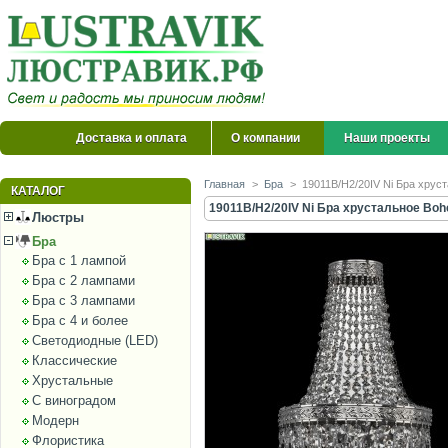
Доставка и оплата
О компании
Наши проекты
Главная
>
Бра
>
19011B/H2/20IV Ni Бра хруст
КАТАЛОГ
19011B/H2/20IV Ni Бра хрустальное Bohe
Люстры
Бра
Бра с 1 лампой
Бра с 2 лампами
Бра с 3 лампами
Бра с 4 и более
Светодиодные (LED)
Классические
Хрустальные
С виноградом
Модерн
Флористика