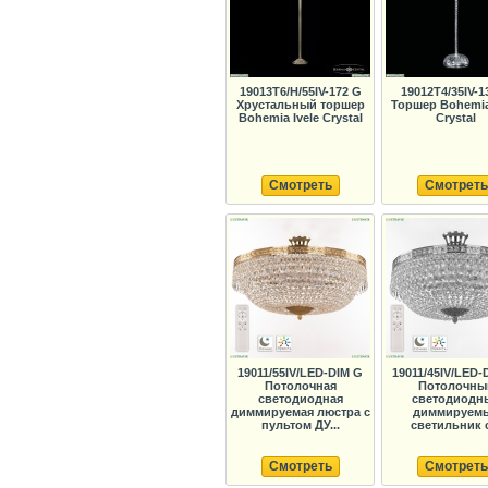
19013T6/H/55IV-172 G
19012T4/35IV-1
Хрустальный торшер
Торшер Bohemia
Bohemia Ivele Crystal
Crystal
Смотреть
Смотреть
19011/55IV/LED-DIM G
19011/45IV/LED-
Потолочная
Потолочны
светодиодная
светодиодн
диммируемая люстра с
диммируем
пультом ДУ...
светильник с
Смотреть
Смотреть