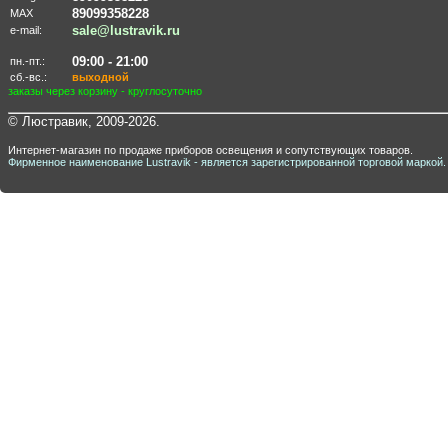
89099358228
MAX
sale@lustravik.ru
e-mail:
09:00 - 21:00
пн.-пт.:
сб.-вс.:
выходной
заказы через корзину - круглосуточно
© Люстравик, 2009-2026.
Интернет-магазин по продаже приборов освещения и сопутствующих товаров.
Фирменное наименование Lustravik - является зарегистрированной торговой маркой.