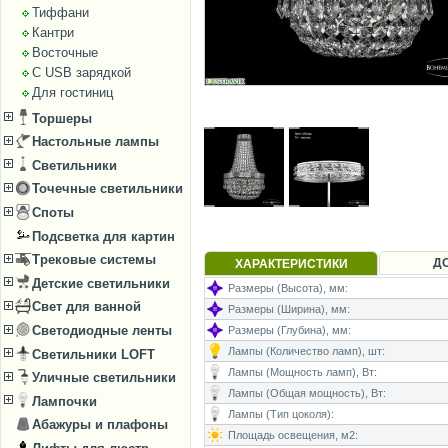
Тиффани
Кантри
Восточные
С USB зарядкой
Для гостиниц
Торшеры
Настольные лампы
Светильники
Точечные светильники
Споты
Подсветка для картин
Трековые системы
Д
ХАРАКТЕРИСТИКИ
Детские светильники
Размеры (Высота), мм:
Свет для ванной
Размеры (Ширина), мм:
Светодиодные ленты
Размеры (Глубина), мм:
Лампы (Количество ламп), шт:
Светильники LOFT
Лампы (Мощность ламп), Вт:
Уличные светильники
Лампы (Общая мощность), Вт:
Лампочки
Лампы (Тип цоколя):
Абажуры и плафоны
Площадь освещения, м2: