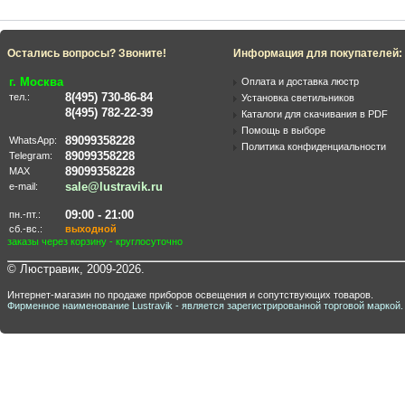
Остались вопросы? Звоните!
Информация для покупателей:
г. Москва
Оплата и доставка люстр
8(495) 730-86-84
тел.:
Установка светильников
8(495) 782-22-39
Каталоги для скачивания в PDF
Помощь в выборе
89099358228
WhatsApp:
Политика конфиденциальности
89099358228
Telegram:
89099358228
MAX
sale@lustravik.ru
e-mail:
09:00 - 21:00
пн.-пт.:
сб.-вс.:
выходной
заказы через корзину - круглосуточно
© Люстравик, 2009-2026.
Интернет-магазин по продаже приборов освещения и сопутствующих товаров.
Фирменное наименование Lustravik - является зарегистрированной торговой маркой.