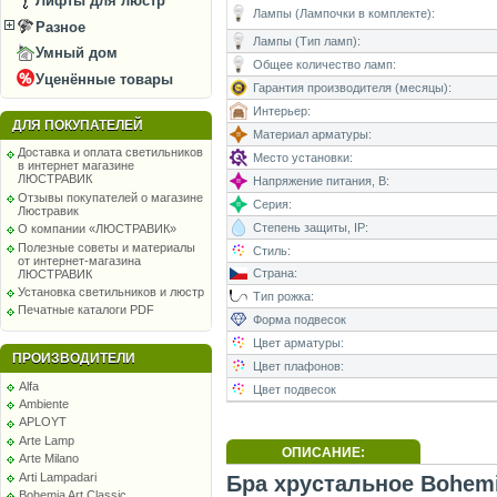
Лифты для люстр
Лампы (Лампочки в комплекте):
Разное
Лампы (Тип ламп):
Умный дом
Общее количество ламп:
Уценённые товары
Гарантия производителя (месяцы):
Интерьер:
ДЛЯ ПОКУПАТЕЛЕЙ
Материал арматуры:
Доставка и оплата светильников
Место установки:
в интернет магазине
ЛЮСТРАВИК
Напряжение питания, В:
Отзывы покупателей о магазине
Серия:
Люстравик
Степень защиты, IP:
О компании «ЛЮСТРАВИК»
Полезные советы и материалы
Стиль:
от интернет-магазина
Страна:
ЛЮСТРАВИК
Установка светильников и люстр
Тип рожка:
Печатные каталоги PDF
Форма подвесок
Цвет арматуры:
ПРОИЗВОДИТЕЛИ
Цвет плафонов:
Alfa
Цвет подвесок
Ambiente
APLOYT
Arte Lamp
ОПИСАНИЕ:
Arte Milano
Arti Lampadari
Бра хрустальное Bohemia
Bohemia Art Classic