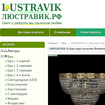
Доставка и оплата
О компании
Наши проекты
Главная
>
Бра
>
19091B/35IV G Бра хрустальн
КАТАЛОГ
19091B/35IV G Бра хрустальное Bohemia 
Люстры
Бра
Бра с 1 лампой
Бра с 2 лампами
Бра с 3 лампами
Бра с 4 и более
Светодиодные (LED)
Классические
Хрустальные
С виноградом
Модерн
Флористика