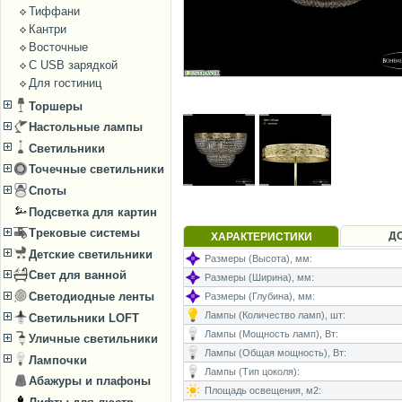
Тиффани
Кантри
Восточные
С USB зарядкой
Для гостиниц
Торшеры
Настольные лампы
Светильники
Точечные светильники
Споты
Подсветка для картин
Трековые системы
Д
ХАРАКТЕРИСТИКИ
Детские светильники
Размеры (Высота), мм:
Свет для ванной
Размеры (Ширина), мм:
Светодиодные ленты
Размеры (Глубина), мм:
Лампы (Количество ламп), шт:
Светильники LOFT
Лампы (Мощность ламп), Вт:
Уличные светильники
Лампы (Общая мощность), Вт:
Лампочки
Лампы (Тип цоколя):
Абажуры и плафоны
Площадь освещения, м2: