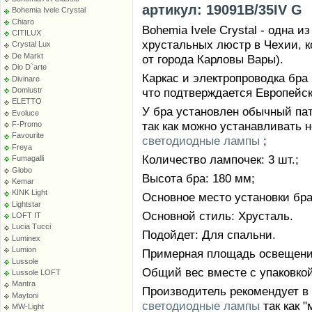
артикул: 19091B/35IV G
Bohemia Ivele Crystal
Chiaro
Bohemia Ivele Crystal - одна 
CITILUX
хрустальных люстр в Чехии, к
Crystal Lux
De Markt
от города Карловы Вары).
Dio D`arte
Каркас и электропроводка бра
Divinare
что подтверждается Европейс
Domlustr
ELETTO
У бра установлен обычный патр
Evoluce
так как можно устанавливать 
F-Promo
Favourite
светодиодные лампы
;
Freya
Количество лампочек: 3 шт.;
Fumagalli
Globo
Высота бра: 180 мм;
Kemar
KINK Light
Основное место установки бра:
Lightstar
Основной стиль: Хрусталь.
LOFT IT
Lucia Tucci
Подойдет: Для спальни.
Luminex
Lumion
Примерная площадь освещения 
Lussole
Общий вес вместе с упаковкой:
Lussole LOFT
Mantra
Производитель рекомендует в
Maytoni
светодиодные лампы
так как 
MW-Light