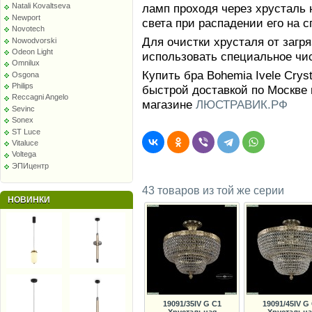
ламп проходя через хрусталь 
Natali Kovaltseva
Newport
света при распадении его на с
Novotech
Для очистки хрусталя от заг
Nowodvorski
Odeon Light
использовать специальное чи
Omnilux
Купить бра Bohemia Ivele Crys
Osgona
Philips
быстрой доставкой по Москве 
Reccagni Angelo
магазине
ЛЮСТРАВИК.РФ
Sevinc
Sonex
ST Luce
Vitaluce
Voltega
ЭПИцентр
43 товаров из той же серии
НОВИНКИ
19091/35IV G C1
19091/45IV G