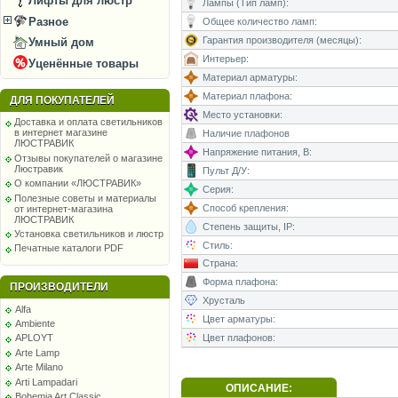
Лифты для люстр
Лампы (Тип ламп):
Разное
Общее количество ламп:
Гарантия производителя (месяцы):
Умный дом
Интерьер:
Уценённые товары
Материал арматуры:
Материал плафона:
ДЛЯ ПОКУПАТЕЛЕЙ
Место установки:
Доставка и оплата светильников
в интернет магазине
Наличие плафонов
ЛЮСТРАВИК
Напряжение питания, В:
Отзывы покупателей о магазине
Люстравик
Пульт Д/У:
О компании «ЛЮСТРАВИК»
Серия:
Полезные советы и материалы
Способ крепления:
от интернет-магазина
ЛЮСТРАВИК
Степень защиты, IP:
Установка светильников и люстр
Стиль:
Печатные каталоги PDF
Страна:
Форма плафона:
ПРОИЗВОДИТЕЛИ
Хрусталь
Alfa
Цвет арматуры:
Ambiente
Цвет плафонов:
APLOYT
Arte Lamp
Arte Milano
Arti Lampadari
ОПИСАНИЕ:
Bohemia Art Classic