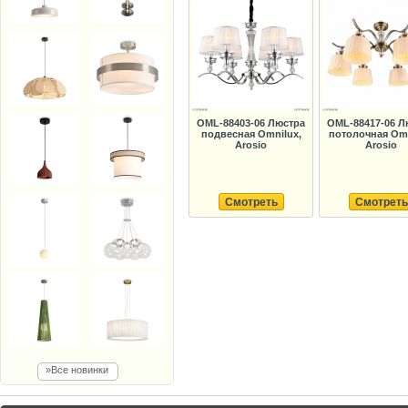
OML-88403-06 Люстра
OML-88417-06 Л
подвесная Omnilux,
потолочная Omn
Arosio
Arosio
Смотреть
Смотреть
»Все новинки