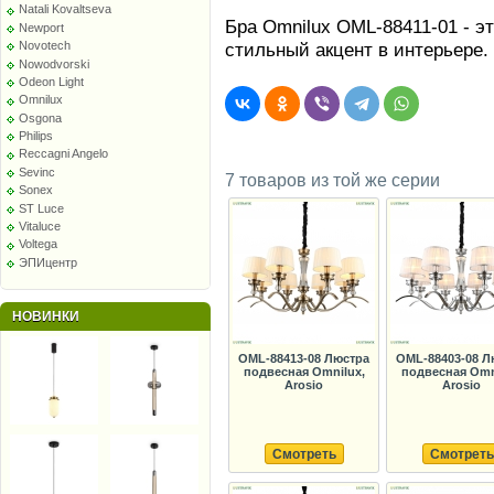
Natali Kovaltseva
Бра Omnilux OML-88411-01 - эт
Newport
стильный акцент в интерьере.
Novotech
Nowodvorski
Odeon Light
Omnilux
Osgona
Philips
Reccagni Angelo
Sevinc
7 товаров из той же серии
Sonex
ST Luce
Vitaluce
Voltega
ЭПИцентр
НОВИНКИ
OML-88413-08 Люстра
OML-88403-08 Л
подвесная Omnilux,
подвесная Omn
Arosio
Arosio
Смотреть
Смотреть