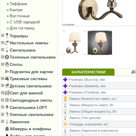
Тиффани
Кантри
Восточные
С USB зарядкой
Для гостиниц
Торшеры
Настольные лампы
Светильники
Точечные светильники
Споты
Подсветка для картин
Д
ХАРАКТЕРИСТИКИ
Трековые системы
Размеры (Высота), мм:
Детские светильники
Размеры (Ширина), мм:
Размеры (Глубина), мм:
Свет для ванной
Лампы (Количество ламп), шт:
Светодиодные ленты
Лампы (Мощность ламп), Вт:
Светильники LOFT
Лампы (Общая мощность), Вт:
Уличные светильники
Лампы (Тип цоколя):
Лампочки
Площадь освещения, м2:
Абажуры и плафоны
Лампы (Лампочки в комплекте):