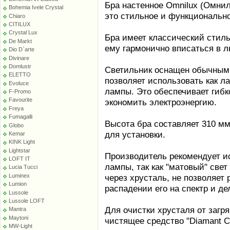
Бра настенное Omnilux (Омнил
Bohemia Ivele Crystal
это стильное и функциональн
Chiaro
CITILUX
Crystal Lux
Бра имеет классический стиль
De Markt
ему гармонично вписаться в л
Dio D`arte
Divinare
Domlustr
Светильник оснащен обычным 
ELETTO
позволяет использовать как л
Evoluce
лампы. Это обеспечивает гибк
F-Promo
Favourite
экономить электроэнергию.
Freya
Fumagalli
Высота бра составляет 310 мм
Globo
для установки.
Kemar
KINK Light
Lightstar
Производитель рекомендует и
LOFT IT
лампы, так как "матовый" све
Lucia Tucci
Luminex
через хрусталь, не позволяет 
Lumion
распадении его на спектр и де
Lussole
Lussole LOFT
Для очистки хрусталя от загр
Mantra
Maytoni
чистящее средство "Diamant Cr
MW-Light