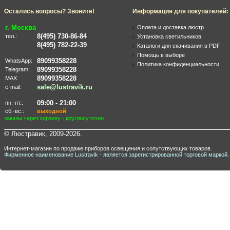
Остались вопросы? Звоните!
Информация для покупателей:
г. Москва
Оплата и доставка люстр
8(495) 730-86-84
тел.:
Установка светильников
8(495) 782-22-39
Каталоги для скачивания в PDF
Помощь в выборе
89099358228
WhatsApp:
Политика конфиденциальности
89099358228
Telegram:
89099358228
MAX
sale@lustravik.ru
e-mail:
09:00 - 21:00
пн.-пт.:
сб.-вс.:
выходной
заказы через корзину - круглосуточно
© Люстравик, 2009-2026.
Интернет-магазин по продаже приборов освещения и сопутствующих товаров.
Фирменное наименование Lustravik - является зарегистрированной торговой маркой.