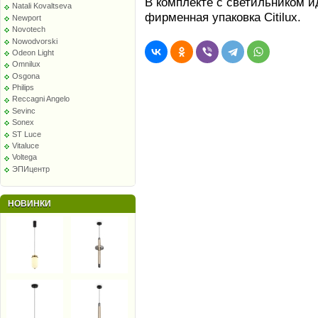
В комплекте с светильником и
Natali Kovaltseva
фирменная упаковка Citilux.
Newport
Novotech
Nowodvorski
Odeon Light
Omnilux
Osgona
Philips
Reccagni Angelo
Sevinc
Sonex
ST Luce
Vitaluce
Voltega
ЭПИцентр
НОВИНКИ