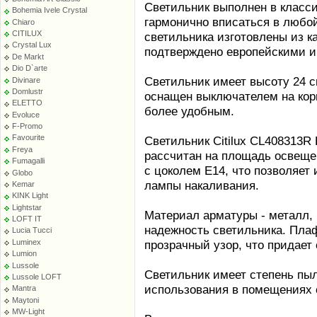
Светильник выполнен в класси
Bohemia Ivele Crystal
гармонично вписаться в любой
Chiaro
CITILUX
светильника изготовлены из к
Crystal Lux
подтверждено европейскими и
De Markt
Dio D`arte
Светильник имеет высоту 24 с
Divinare
Domlustr
оснащен выключателем на корп
ELETTO
более удобным.
Evoluce
F-Promo
Favourite
Светильник Citilux CL408313R
Freya
рассчитан на площадь освещен
Fumagalli
с цоколем E14, что позволяет 
Globo
лампы накаливания.
Kemar
KINK Light
Lightstar
Материал арматуры - металл, 
LOFT IT
надежность светильника. Плаф
Lucia Tucci
Luminex
прозрачный узор, что придает
Lumion
Lussole
Светильник имеет степень пы
Lussole LOFT
использования в помещениях 
Mantra
Maytoni
MW-Light