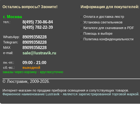
Остались вопросы? Звоните!
Информация для покупателей:
г. Москва
Оплата и доставка люстр
8(495) 730-86-84
тел.:
Установка светильников
8(495) 782-22-39
Каталоги для скачивания в PDF
Помощь в выборе
89099358228
WhatsApp:
Политика конфиденциальности
89099358228
Telegram:
89099358228
MAX
sale@lustravik.ru
e-mail:
09:00 - 21:00
пн.-пт.:
сб.-вс.:
выходной
заказы через корзину - круглосуточно
© Люстравик, 2009-2026.
Интернет-магазин по продаже приборов освещения и сопутствующих товаров.
Фирменное наименование Lustravik - является зарегистрированной торговой маркой.