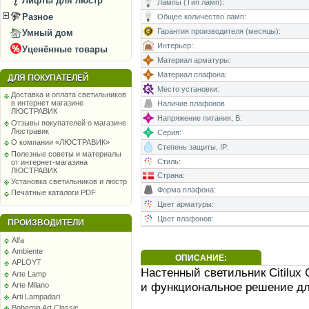
Лифты для люстр
Лампы (Тип ламп):
Разное
Общее количество ламп:
Гарантия производителя (месяцы):
Умный дом
Интерьер:
Уценённые товары
Материал арматуры:
Материал плафона:
ДЛЯ ПОКУПАТЕЛЕЙ
Место установки:
Доставка и оплата светильников
в интернет магазине
Наличие плафонов
ЛЮСТРАВИК
Напряжение питания, В:
Отзывы покупателей о магазине
Люстравик
Серия:
О компании «ЛЮСТРАВИК»
Степень защиты, IP:
Полезные советы и материалы
Стиль:
от интернет-магазина
ЛЮСТРАВИК
Страна:
Установка светильников и люстр
Форма плафона:
Печатные каталоги PDF
Цвет арматуры:
Цвет плафонов:
ПРОИЗВОДИТЕЛИ
Alfa
Ambiente
ОПИСАНИЕ:
APLOYT
Настенный светильник Citilux
Arte Lamp
и функциональное решение дл
Arte Milano
Arti Lampadari
Bohemia Art Classic