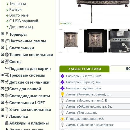
Тиффани
Кантри
Восточные
С USB зарядкой
Для гостиниц
Торшеры
Настольные лампы
Светильники
Точечные светильники
Споты
Подсветка для картин
Д
ХАРАКТЕРИСТИКИ
Трековые системы
Размеры (Высота), мм:
Детские светильники
Размеры (Ширина), мм:
Размеры (Глубина), мм:
Свет для ванной
Лампы (Количество ламп), шт:
Светодиодные ленты
Лампы (Мощность ламп), Вт:
Светильники LOFT
Лампы (Общая мощность), Вт:
Уличные светильники
Лампы (Тип цоколя):
Лампочки
Площадь освещения, м2:
Абажуры и плафоны
Лампы (Лампочки в комплекте):