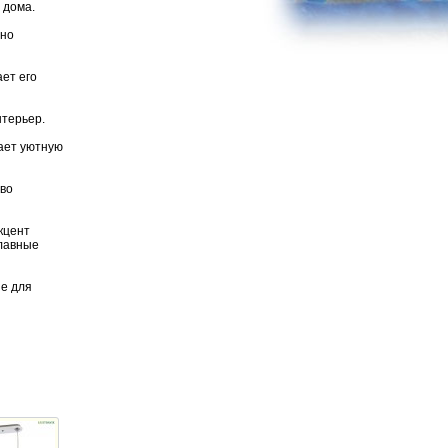
 дома.
ено
ает его
нтерьер.
ает уютную
тво
кцент
главные
ие для