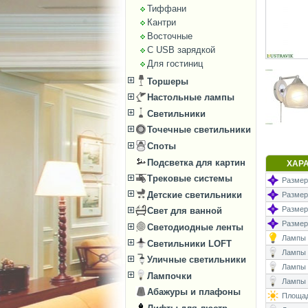
Тиффани
Кантри
Восточные
С USB зарядкой
Для гостиниц
Торшеры
Настольные лампы
Светильники
Точечные светильники
Споты
Подсветка для картин
ХАР
Трековые системы
Размеры
Детские светильники
Размеры
Размер
Свет для ванной
Размеры
Светодиодные ленты
Лампы (
Светильники LOFT
Лампы (
Уличные светильники
Лампы 
Лампочки
Лампы (
Абажуры и плафоны
Площад