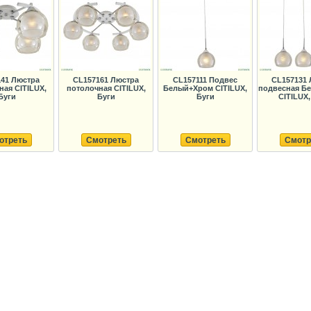
41 Люстра
CL157161 Люстра
CL157111 Подвес
CL157131 
ная CITILUX,
потолочная CITILUX,
Белый+Хром CITILUX,
подвесная Б
Буги
Буги
Буги
CITILUX,
отреть
Смотреть
Смотреть
Смотр