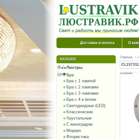
Доставка и оплата
О ком
Главная
>
КАТАЛОГ
CL157311
Люстры
Бра
Бра с 1 лампой
Бра с 2 лампами
Бра с 3 лампами
Бра с 4 и более
Светодиодные (LED)
Классические
Хрустальные
С виноградом
Модерн
Флористика