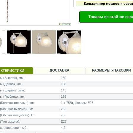
Калькулятор мощности осве
Товары из этой же сер
ДОСТАВКА
РАЗМЕРЫ УПАКОВКИ
АКТЕРИСТИКИ
 (Высота), мм:
160
 (Длина), мм:
180
ы (Ширина), мм:
145
 (Глубина), мм:
175
Количество ламп), шт:
1 x 75Вт, Цоколь: E27
Мощность ламп), Вт:
75
(Общая мощность), Вт:
75
Тип цоколя):
E27
ь освещения, м2:
4.2