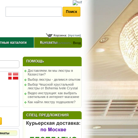
Корзина:
(пустая)
тные каталоги
Контакты
Добро пожаловать,
Вход
ПОМОЩЬ
Доставляем ли мы люстры в
Казахстан?
Выбор люстры - делимся опытом
Выбор Чешской хрустальной
люстры от Bohemia Ivele Crystal
Видео инструкция: как выбрать
светильник в интернет-магазине
Как найти люстру подешевле?
СПЕЦ. ПРЕДЛОЖЕНИЯ
мнаты