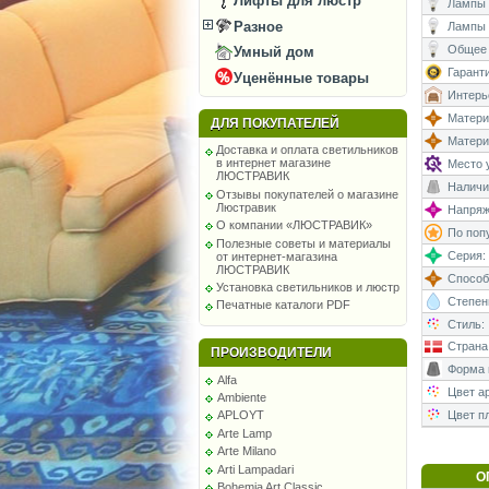
Лифты для люстр
Лампы (
Разное
Лампы 
Общее 
Умный дом
Гаранти
Уценённые товары
Интерь
Матери
ДЛЯ ПОКУПАТЕЛЕЙ
Матери
Доставка и оплата светильников
в интернет магазине
Место у
ЛЮСТРАВИК
Наличи
Отзывы покупателей о магазине
Люстравик
Напряже
О компании «ЛЮСТРАВИК»
По поп
Полезные советы и материалы
Серия:
от интернет-магазина
ЛЮСТРАВИК
Способ
Установка светильников и люстр
Степень
Печатные каталоги PDF
Стиль:
Страна
ПРОИЗВОДИТЕЛИ
Форма 
Alfa
Цвет а
Ambiente
Цвет п
APLOYT
Arte Lamp
Arte Milano
Arti Lampadari
О
Bohemia Art Classic