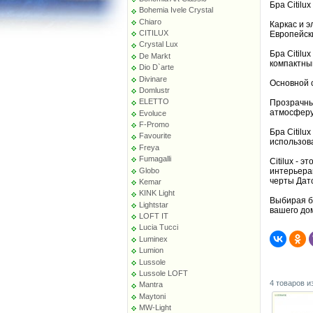
Бра Citilu
Bohemia Ivele Crystal
Chiaro
Каркас и 
CITILUX
Европейск
Crystal Lux
Бра Citilu
De Markt
компактным
Dio D`arte
Divinare
Основной с
Domlustr
ELETTO
Прозрачны
атмосферу
Evoluce
F-Promo
Бра Citilu
Favourite
использов
Freya
Fumagalli
Citilux - 
Globo
интерьера
черты Датс
Kemar
KINK Light
Выбирая б
Lightstar
вашего дом
LOFT IT
Lucia Tucci
Luminex
Lumion
Lussole
Lussole LOFT
4 товаров и
Mantra
Maytoni
MW-Light