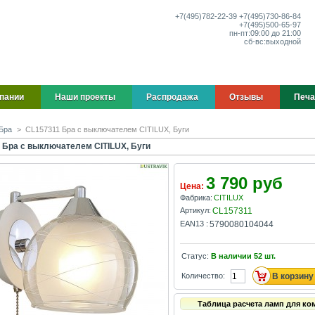
+7(495)
782-22-39
+7(495)
730-86-84
+7(495)
500-65-97
пн-пт:
09:00 до 21:00
сб-вс:
выходной
пании
Наши проекты
Распродажа
Отзывы
Печа
Бра
>
CL157311 Бра с выключателем CITILUX, Буги
 Бра с выключателем CITILUX, Буги
3 790 руб
Цена:
Фабрика:
CITILUX
Артикул:
CL157311
EAN13 :
5790080104044
Статус:
В наличии
52
шт.
Количество:
Таблица расчета ламп для ко