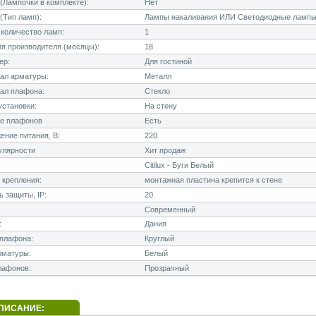
Лампочки в комплекте):
Нет
(Тип ламп):
Лампы накаливания ИЛИ Светодиодные лампы
количество ламп:
1
я производителя (месяцы):
18
ер:
Для гостиной
ал арматуры:
Металл
ал плафона:
Стекло
становки:
На стену
е плафонов
Есть
ние питания, В:
220
улярности
Хит продаж
Citilux - Буги Белый
 крепления:
монтажная пластина крепится к стене
 защиты, IP:
20
Современный
:
Дания
плафона:
Круглый
рматуры:
Белый
лафонов:
Прозрачный
ПИСАНИЕ: