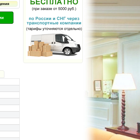
щения
ии