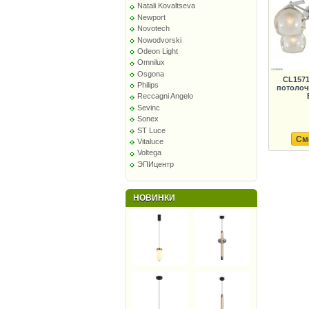
Natali Kovaltseva
Newport
Novotech
Nowodvorski
Odeon Light
Omnilux
Osgona
CL1571
Philips
потолоч
Reccagni Angelo
Sevinc
Sonex
ST Luce
См
Vitaluce
Voltega
ЭПИцентр
НОВИНКИ