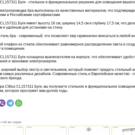
x CL157311 Буги - стильное и функциональное решение для освещения вашего
электропроводка бра выполнены из качественных материалов, что подтвержд
ими и Российскими сертификатами.
x CL157311 Буги имеет высоту 16 см, ширину 14,5 см и глубину 17,5 см, что дел
 и удобным для установки на стену.
тиль бра - современный, что позволяет ему гармонично вписаться в любой и
й плафон из стекла обеспечивает равномерное распределение света и созд
 в помещении.
x CL157311 Буги оснащена выключателем на корпусе, что обеспечивает удобс
ания и экономию электроэнергии.
это широкий выбор люстр и светильников, который поможет придать стильный а
м самых различных дизайнов. Современные стиль и Европейское качество - 
кого бренда.
ра Citilux CL157311 Буги, вы получаете стильное и функциональное освещен
а, которое прослужит вам долгие годы.
з той же серии