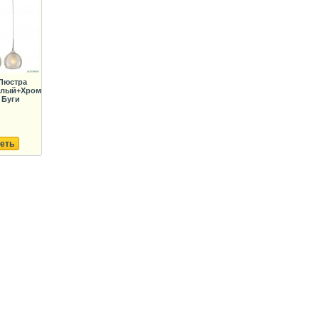
Люстра
елый+Хром
 Буги
еть