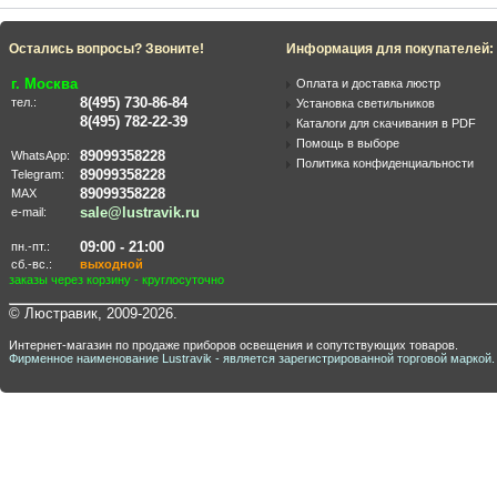
Остались вопросы? Звоните!
Информация для покупателей:
г. Москва
Оплата и доставка люстр
8(495) 730-86-84
тел.:
Установка светильников
8(495) 782-22-39
Каталоги для скачивания в PDF
Помощь в выборе
89099358228
WhatsApp:
Политика конфиденциальности
89099358228
Telegram:
89099358228
MAX
sale@lustravik.ru
e-mail:
09:00 - 21:00
пн.-пт.:
сб.-вс.:
выходной
заказы через корзину - круглосуточно
© Люстравик, 2009-2026.
Интернет-магазин по продаже приборов освещения и сопутствующих товаров.
Фирменное наименование Lustravik - является зарегистрированной торговой маркой.