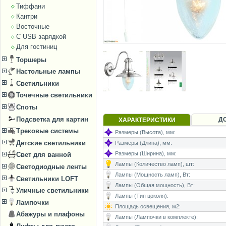
Тиффани
Кантри
Восточные
С USB зарядкой
Для гостиниц
Торшеры
Настольные лампы
Светильники
Точечные светильники
Споты
Подсветка для картин
Д
ХАРАКТЕРИСТИКИ
Трековые системы
Размеры (Высота), мм:
Детские светильники
Размеры (Длина), мм:
Размеры (Ширина), мм:
Свет для ванной
Лампы (Количество ламп), шт:
Светодиодные ленты
Лампы (Мощность ламп), Вт:
Светильники LOFT
Лампы (Общая мощность), Вт:
Уличные светильники
Лампы (Тип цоколя):
Лампочки
Площадь освещения, м2:
Абажуры и плафоны
Лампы (Лампочки в комплекте):