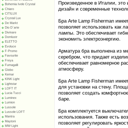
Произведенное в Италии, это 
Bohemia Ivele Crystal
дизайн и современные технол
Chiaro
CITILUX
Crystal Lux
Бра Arte Lamp Fisherman имее
De Markt
позволяет использовать как л
Dio D`arte
лампы. Это обеспечивает гибк
Divinare
Domlustr
экономить электроэнергию.
ELETTO
Evoluce
Арматура бра выполнена из ме
F-Promo
Favourite
серебром, что придает издели
Freya
обеспечивает равномерное ра
Fumagalli
атмосферу.
Globo
Kemar
KINK Light
Бра Arte Lamp Fisherman имее
Lightstar
для установки на стену. Площа
LOFT IT
позволяет создать комфортное
Lucia Tucci
Luminex
баре.
Lumion
Lussole
Бра комплектуется выключател
Lussole LOFT
использования. Также есть в
Mantra
Maytoni
позволяет регулировать яркос
MW-Light