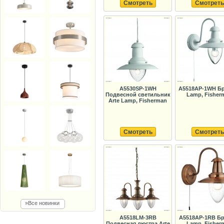
Смотреть
Смотреть
A5530SP-1WH
A5518AP-1WH Бр
Подвесной светильник
Lamp, Fisher
Arte Lamp, Fisherman
Смотреть
Смотреть
»Все новинки
A5518LM-3RB
A5518AP-1RB Бр
Подвесная люстра Arte
Lamp, Fisher