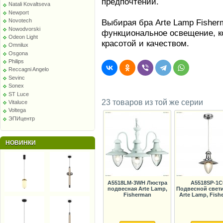
предпочтений.
Natali Kovaltseva
Newport
Выбирая бра Arte Lamp Fisher
Novotech
Nowodvorski
функциональное освещение, ко
Odeon Light
красотой и качеством.
Omnilux
Osgona
Philips
Reccagni Angelo
Sevinc
Sonex
ST Luce
23 товаров из той же серии
Vitaluce
Voltega
ЭПИцентр
НОВИНКИ
A5518LM-3WH Люстра
A5518SP-1C
подвесная Arte Lamp,
Подвесной свет
Fisherman
Arte Lamp, Fish