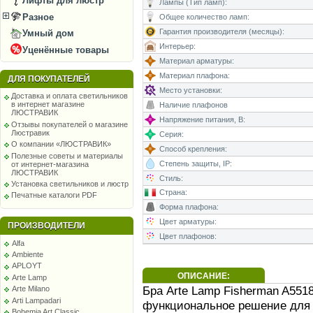
Лифты для люстр
Лампы (Тип ламп):
Разное
Общее количество ламп:
Гарантия производителя (месяцы):
Умный дом
Интерьер:
Уценённые товары
Материал арматуры:
Материал плафона:
ДЛЯ ПОКУПАТЕЛЕЙ
Место установки:
Доставка и оплата светильников
в интернет магазине
Наличие плафонов
ЛЮСТРАВИК
Напряжение питания, В:
Отзывы покупателей о магазине
Люстравик
Серия:
О компании «ЛЮСТРАВИК»
Способ крепления:
Полезные советы и материалы
Степень защиты, IP:
от интернет-магазина
ЛЮСТРАВИК
Стиль:
Установка светильников и люстр
Страна:
Печатные каталоги PDF
Форма плафона:
Цвет арматуры:
ПРОИЗВОДИТЕЛИ
Цвет плафонов:
Alfa
Ambiente
APLOYT
ОПИСАНИЕ:
Arte Lamp
Бра Arte Lamp Fisherman A551
Arte Milano
Arti Lampadari
функциональное решение для 
Bohemia Art Classic