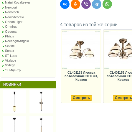
Natali Kovaltseva
Newport
Novotech
Nowodvorski
Odeon Light
4 товаров из той же серии
Omnilux
Osgona
Philips
Reccagni Angelo
Sevinc
Sonex
ST Luce
Vitaluce
Voltega
ЭПИцентр
CL401133 Люстра
CL401153 Люс
потолочная CITILUX,
потолочная CIT
Краков
Краков
НОВИНКИ
Смотреть
Смотреть