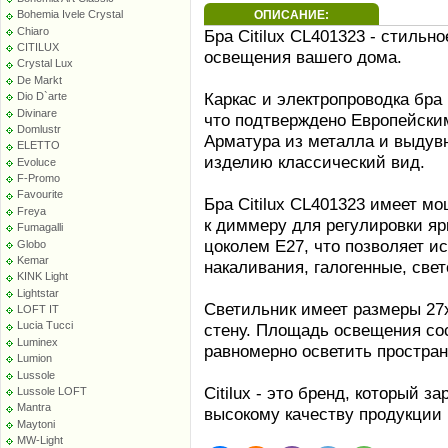
ОПИСАНИЕ:
Bohemia Ivele Crystal
Chiaro
Бра Citilux CL401323 - стиль
CITILUX
освещения вашего дома.
Crystal Lux
De Markt
Каркас и электропроводка бра
Dio D`arte
Divinare
что подтверждено Европейски
Domlustr
Арматура из металла и выдув
ELETTO
изделию классический вид.
Evoluce
F-Promo
Favourite
Бра Citilux CL401323 имеет м
Freya
к диммеру для регулировки яр
Fumagalli
цоколем E27, что позволяет и
Globo
Kemar
накаливания, галогенные, св
KINK Light
Lightstar
Светильник имеет размеры 27х
LOFT IT
Lucia Tucci
стену. Площадь освещения сост
Luminex
равномерно осветить простран
Lumion
Lussole
Citilux - это бренд, который 
Lussole LOFT
Mantra
высокому качеству продукции 
Maytoni
MW-Light