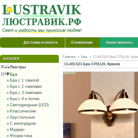
Доставка и оплата
О компании
Наши проекты
Главная
>
Бра
>
CL401323 Бра CITILUX, Кра
КАТАЛОГ
CL401323 Бра CITILUX, Краков
Люстры
Бра
Бра с 1 лампой
Бра с 2 лампами
Бра с 3 лампами
Бра с 4 и более
Светодиодные (LED)
Классические
Хрустальные
С виноградом
Модерн
Флористика