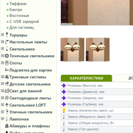
Тиффани
Кантри
Восточные
С USB зарядкой
Для гостиниц
Торшеры
Настольные лампы
Светильники
Точечные светильники
Споты
Подсветка для картин
Трековые системы
Д
ХАРАКТЕРИСТИКИ
Детские светильники
Размеры (Высота), мм:
Свет для ванной
Размеры (Диаметр), мм:
Светодиодные ленты
Размеры (Ширина), мм:
Размеры (Глубина), мм:
Светильники LOFT
Лампы (Количество ламп), шт:
Уличные светильники
Лампы (Мощность ламп), Вт:
Лампочки
Лампы (Общая мощность), Вт:
Абажуры и плафоны
Лампы (Тип цоколя):