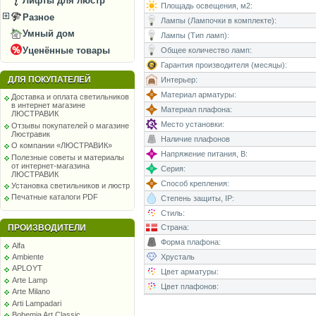
Лифты для люстр
Площадь освещения, м2:
Разное
Лампы (Лампочки в комплекте):
Умный дом
Лампы (Тип ламп):
Уценённые товары
Общее количество ламп:
Гарантия производителя (месяцы):
ДЛЯ ПОКУПАТЕЛЕЙ
Интерьер:
Материал арматуры:
Доставка и оплата светильников
в интернет магазине
Материал плафона:
ЛЮСТРАВИК
Место установки:
Отзывы покупателей о магазине
Люстравик
Наличие плафонов
О компании «ЛЮСТРАВИК»
Напряжение питания, В:
Полезные советы и материалы
от интернет-магазина
Серия:
ЛЮСТРАВИК
Способ крепления:
Установка светильников и люстр
Печатные каталоги PDF
Степень защиты, IP:
Стиль:
ПРОИЗВОДИТЕЛИ
Страна:
Форма плафона:
Alfa
Хрусталь
Ambiente
APLOYT
Цвет арматуры:
Arte Lamp
Цвет плафонов:
Arte Milano
Arti Lampadari
Bohemia Art Classic