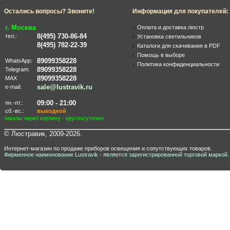
Остались вопросы? Звоните!
Информация для покупателей:
г. Москва
Оплата и доставка люстр
8(495) 730-86-84
тел.:
Установка светильников
8(495) 782-22-39
Каталоги для скачивания в PDF
Помощь в выборе
89099358228
WhatsApp:
Политика конфиденциальности
89099358228
Telegram:
89099358228
MAX
sale@lustravik.ru
e-mail:
09:00 - 21:00
пн.-пт.:
сб.-вс.:
выходной
заказы через корзину - круглосуточно
© Люстравик, 2009-2026.
Интернет-магазин по продаже приборов освещения и сопутствующих товаров.
Фирменное наименование Lustravik - является зарегистрированной торговой маркой.