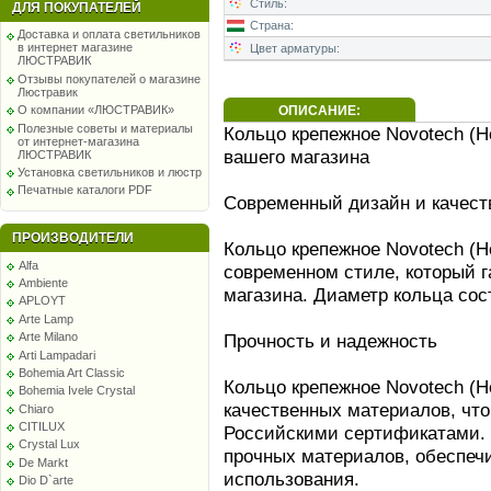
Стиль:
ДЛЯ ПОКУПАТЕЛЕЙ
Страна:
Доставка и оплата светильников
в интернет магазине
Цвет арматуры:
ЛЮСТРАВИК
Отзывы покупателей о магазине
Люстравик
ОПИСАНИЕ:
О компании «ЛЮСТРАВИК»
Полезные советы и материалы
Кольцо крепежное Novotech (Н
от интернет-магазина
вашего магазина
ЛЮСТРАВИК
Установка светильников и люстр
Печатные каталоги PDF
Современный дизайн и качест
ПРОИЗВОДИТЕЛИ
Кольцо крепежное Novotech (Н
Alfa
современном стиле, который 
Ambiente
магазина. Диаметр кольца сос
APLOYT
Arte Lamp
Прочность и надежность
Arte Milano
Arti Lampadari
Bohemia Art Classic
Кольцо крепежное Novotech (Н
Bohemia Ivele Crystal
качественных материалов, чт
Chiaro
CITILUX
Российскими сертификатами. 
Crystal Lux
прочных материалов, обеспеч
De Markt
использования.
Dio D`arte