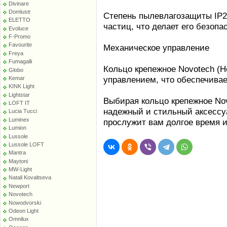
Divinare
Domlustr
Степень пылевлагозащиты IP2
ELETTO
частиц, что делает его безоп
Evoluce
F-Promo
Favourite
Механическое управление
Freya
Fumagalli
Кольцо крепежное Novotech (
Globo
управлением, что обеспечивае
Kemar
KINK Light
Lightstar
Выбирая кольцо крепежное Nov
LOFT IT
надежный и стильный аксессу
Lucia Tucci
Luminex
прослужит вам долгое время 
Lumion
Lussole
Lussole LOFT
Mantra
Maytoni
MW-Light
Natali Kovaltseva
Newport
Novotech
Nowodvorski
Odeon Light
Omnilux