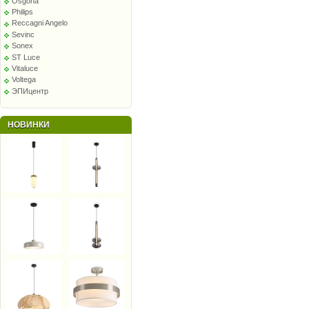
Osgona
Philips
Reccagni Angelo
Sevinc
Sonex
ST Luce
Vitaluce
Voltega
ЭПИцентр
НОВИНКИ