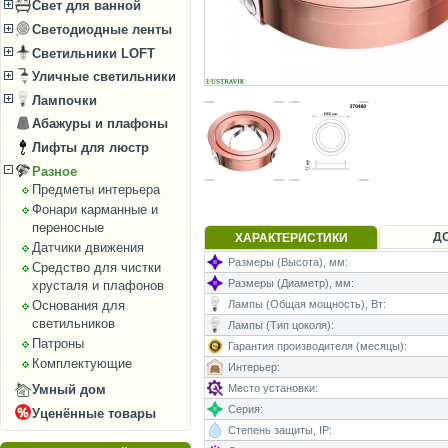
Свет для ванной
Светодиодные ленты
Светильники LOFT
Уличные светильники
Лампочки
Абажуры и плафоны
Лифты для люстр
Разное
Предметы интерьера
Фонари карманные и
переносные
Д
ХАРАКТЕРИСТИКИ
Датчики движения
Размеры (Высота), мм:
Средство для чистки
Размеры (Диаметр), мм:
хрусталя и плафонов
Основания для
Лампы (Общая мощность), Вт:
светильников
Лампы (Тип цоколя):
Патроны
Гарантия производителя (месяцы):
Комплектующие
Интерьер:
Умный дом
Место установки:
Серия:
Уценённые товары
Степень защиты, IP: