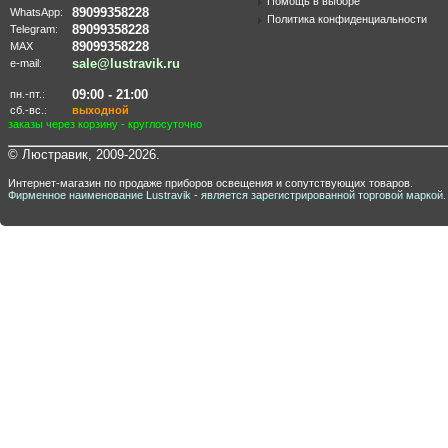
Помощь в выборе
89099358228
WhatsApp:
Политика конфиденциальности
89099358228
Telegram:
89099358228
MAX
sale@lustravik.ru
e-mail:
09:00 - 21:00
пн.-пт.:
сб.-вс.:
выходной
заказы через корзину - круглосуточно
© Люстравик, 2009-2026.
Интернет-магазин по продаже приборов освещения и сопутствующих товаров.
Фирменное наименование Lustravik - является зарегистрированной торговой маркой.