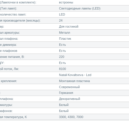
Лампочки в комплекте):
встроены
(Тип ламп):
Светодиодные лампы (LED)
количество ламп:
LED
я производителя (месяцы):
24
ер:
Для гостиной
ал арматуры:
Металл
ал плафона:
Пластик
е диммера:
Есть
е плафонов
Есть
ние питания, В:
220
/У:
Есть
й поток, Лм:
8100
Natali Kovaltseva - Led
 крепления:
Монтажная пластина
Современный
:
Германия
плафона:
Декоративный
рматуры:
Белый
лафонов:
Белый
я температура, K
3300, 4300, 7000