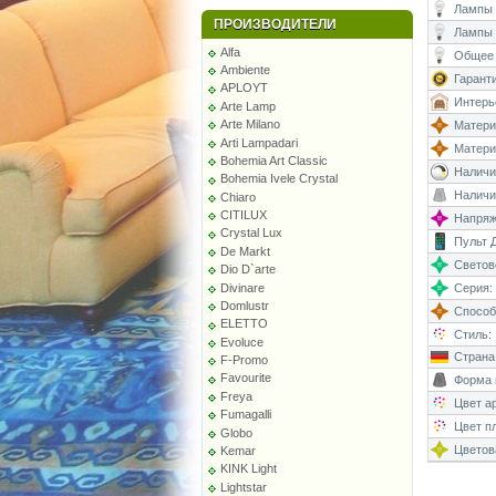
Лампы (
ПРОИЗВОДИТЕЛИ
Лампы 
Alfa
Общее 
Ambiente
Гаранти
APLOYT
Интерь
Arte Lamp
Arte Milano
Матери
Arti Lampadari
Матери
Bohemia Art Classic
Наличи
Bohemia Ivele Crystal
Наличи
Chiaro
CITILUX
Напряже
Crystal Lux
Пульт Д
De Markt
Светово
Dio D`arte
Divinare
Серия:
Domlustr
Способ
ELETTO
Стиль:
Evoluce
Страна
F-Promo
Favourite
Форма 
Freya
Цвет а
Fumagalli
Цвет п
Globo
Цветова
Kemar
KINK Light
Lightstar