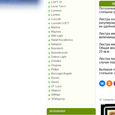
LOFT IT
О
Lucia Tucci
Потолочна
Luminex
стильное 
Lumion
Lussole
Люстра осн
регулиров
Lussole LOFT
ее удобно
Mantra
Maytoni
Люстра им
MW-Light
включающе
Natali Kovaltseva
Люстра им
Newport
Общая мощн
Novotech
25 кв.м.
Nowodvorski
Odeon Light
Люстра про
Omnilux
случае пер
Osgona
Выбирая п
Philips
стильное,
Reccagni Angelo
Sevinc
Sonex
ST Luce
Vitaluce
Voltega
ЭПИцентр
11 товаров 
НОВИНКИ