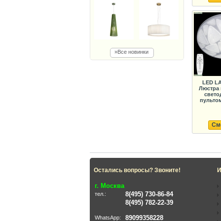
»Все новинки
LED LA
Люстра 
свето
пультом 
См
Остались вопросы? Звоните!
И
г. Москва
8(495) 730-86-84
тел.:
8(495) 782-22-39
89099358228
WhatsApp: