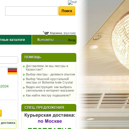
Корзина:
(пустая)
тные каталоги
Контакты
Добро пожаловать,
Вход
ПОМОЩЬ
Доставляем ли мы люстры в
Казахстан?
Выбор люстры - делимся опытом
Выбор Чешской хрустальной
люстры от Bohemia Ivele Crystal
82034
Видео инструкция: как выбрать
светильник в интернет-магазине
Как найти люстру подешевле?
СПЕЦ. ПРЕДЛОЖЕНИЯ
 доставка