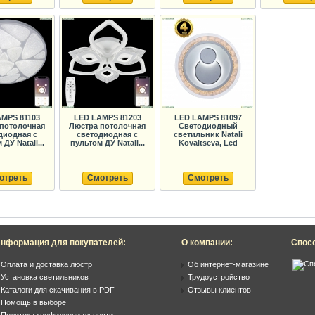
MPS 81103
LED LAMPS 81203
LED LAMPS 81097
потолочная
Люстра потолочная
Светодиодный
диодная с
светодиодная с
светильник Natali
ДУ Natali...
пультом ДУ Natali...
Kovaltseva, Led
отреть
Смотреть
Смотреть
нформация для покупателей:
О компании:
Спос
Оплата и доставка люстр
Об интернет-магазине
Установка светильников
Трудоустройство
Каталоги для скачивания в PDF
Отзывы клиентов
Помощь в выборе