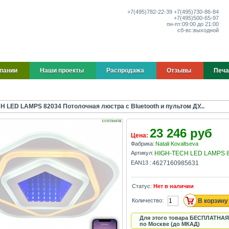
+7(495)
782-22-39
+7(495)
730-86-84
+7(495)
500-65-97
пн-пт:
09:00 до 21:00
сб-вс:
выходной
пании
Наши проекты
Распродажа
Отзывы
Печа
H LED LAMPS 82034 Потолочная люстра с Bluetooth и пультом ДУ...
23 246 руб
Цена:
Фабрика:
Natali Kovaltseva
Артикул:
HIGH-TECH LED LAMPS 
EAN13 :
4627160985631
Статус:
Нет в наличии
Количество:
Для этого товара БЕСПЛАТНАЯ
по Москве (до МКАД)