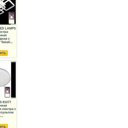
LED LAMPS
юстра
чная
дная с
Natali...
еть
S 81077
чная
 люстра с
 пультом
...
еть