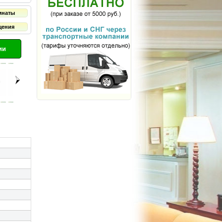
мнаты
щения
ии