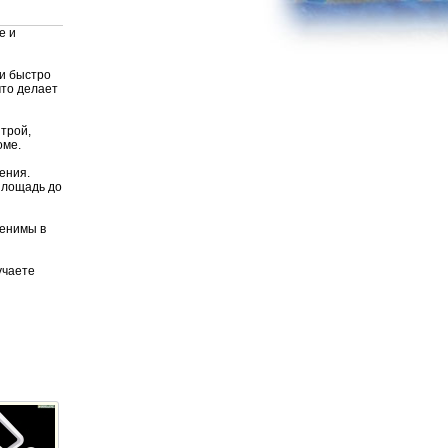
е и
 и быстро
что делает
трой,
оме.
ения.
 площадь до
менимы в
учаете