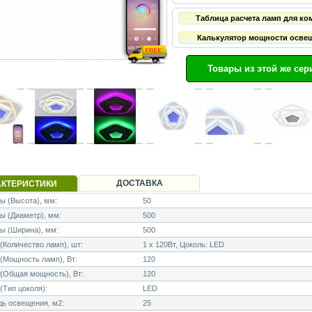
Таблица расчета ламп для ко
Калькулятор мощности осве
Товары из этой же сер
ДОСТАВКА
АКТЕРИСТИКИ
 (Высота), мм:
50
ы (Диаметр), мм:
500
ы (Ширина), мм:
500
Количество ламп), шт:
1 x 120Вт, Цоколь: LED
Мощность ламп), Вт:
120
(Общая мощность), Вт:
120
Тип цоколя):
LED
ь освещения, м2:
25