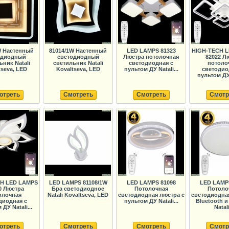
W Настенный
81014/1W Настенный
LED LAMPS 81323
HIGH-TECH 
одиодный
светодиодный
Люстра потолочная
82022 Л
ьник Natali
светильник Natali
светодиодная с
потоло
tseva, LED
Kovaltseva, LED
пультом ДУ Natali...
светодио
пультом ДУ 
отреть
Смотреть
Смотреть
Смотр
H LED LAMPS
LED LAMPS 81108/1W
LED LAMPS 81098
LED LAMP
0 Люстра
Бра светодиодное
Потолочная
Потоло
олочная
Natali Kovaltseva, LED
светодиодная люстра с
светодиодная
диодная с
пультом ДУ Natali...
Bluetooth и
ДУ Natali...
Natali
отреть
Смотреть
Смотреть
Смотр