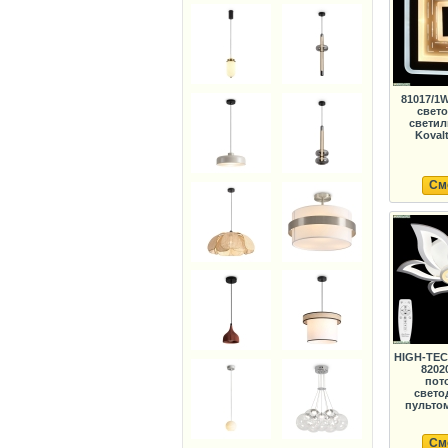
81017/1
свет
светил
Koval
См
HIGH-TEC
8202
пот
свето
пультом 
См