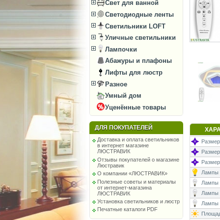
Свет для ванной
Светодиодные ленты
Светильники LOFT
Уличные светильники
Лампочки
Абажуры и плафоны
Лифты для люстр
Разное
Умный дом
Уценённые товары
ДЛЯ ПОКУПАТЕЛЕЙ
ХАР
Доставка и оплата светильников
Размеры
в интернет магазине
ЛЮСТРАВИК
Размер
Отзывы покупателей о магазине
Размер
Люстравик
Лампы (
О компании «ЛЮСТРАВИК»
Полезные советы и материалы
Лампы (
от интернет-магазина
Лампы 
ЛЮСТРАВИК
Установка светильников и люстр
Лампы (
Печатные каталоги PDF
Площад