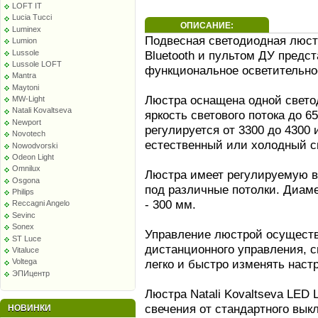
LOFT IT
Lucia Tucci
ОПИСАНИЕ:
Luminex
Подвесная светодиодная люстр
Lumion
Lussole
Bluetooth и пультом ДУ предс
Lussole LOFT
функциональное осветительно
Mantra
Maytoni
Люстра оснащена одной свето
MW-Light
Natali Kovaltseva
яркость светового потока до 6
Newport
регулируется от 3300 до 4300 
Novotech
естественный или холодный св
Nowodvorski
Odeon Light
Omnilux
Люстра имеет регулируемую вы
Osgona
под различные потолки. Диаме
Philips
- 300 мм.
Reccagni Angelo
Sevinc
Sonex
Управление люстрой осущест
ST Luce
дистанционного управления, 
Vitaluce
легко и быстро изменять наст
Voltega
ЭПИцентр
Люстра Natali Kovaltseva LE
свечения от стандартного вык
НОВИНКИ