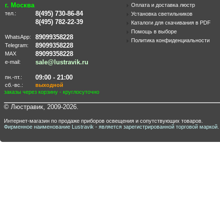
г. Москва
Оплата и доставка люстр
8(495) 730-86-84
тел.:
Установка светильников
8(495) 782-22-39
Каталоги для скачивания в PDF
Помощь в выборе
89099358228
WhatsApp:
Политика конфиденциальности
89099358228
Telegram:
89099358228
MAX
sale@lustravik.ru
e-mail:
09:00 - 21:00
пн.-пт.:
сб.-вс.:
выходной
заказы через корзину - круглосуточно
© Люстравик, 2009-2026.
Интернет-магазин по продаже приборов освещения и сопутствующих товаров.
Фирменное наименование Lustravik - является зарегистрированной торговой маркой.