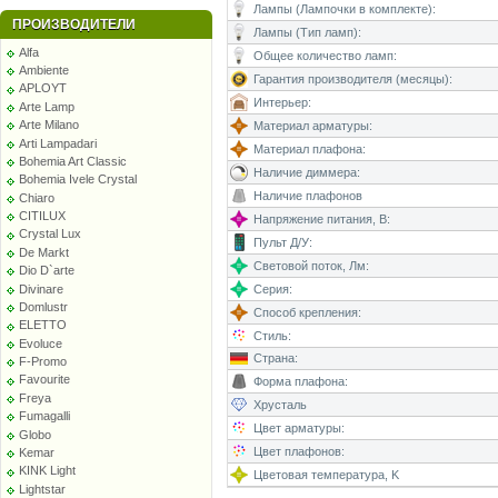
Лампы (Лампочки в комплекте):
ПРОИЗВОДИТЕЛИ
Лампы (Тип ламп):
Alfa
Общее количество ламп:
Ambiente
Гарантия производителя (месяцы):
APLOYT
Интерьер:
Arte Lamp
Arte Milano
Материал арматуры:
Arti Lampadari
Материал плафона:
Bohemia Art Classic
Наличие диммера:
Bohemia Ivele Crystal
Наличие плафонов
Chiaro
CITILUX
Напряжение питания, В:
Crystal Lux
Пульт Д/У:
De Markt
Световой поток, Лм:
Dio D`arte
Divinare
Серия:
Domlustr
Способ крепления:
ELETTO
Стиль:
Evoluce
Страна:
F-Promo
Favourite
Форма плафона:
Freya
Хрусталь
Fumagalli
Цвет арматуры:
Globo
Цвет плафонов:
Kemar
KINK Light
Цветовая температура, K
Lightstar