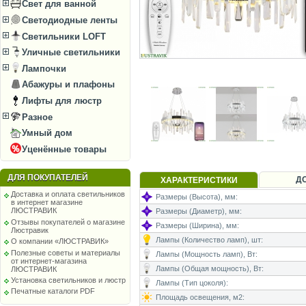
Свет для ванной
Светодиодные ленты
Светильники LOFT
Уличные светильники
Лампочки
Абажуры и плафоны
Лифты для люстр
Разное
Умный дом
Уценённые товары
ДЛЯ ПОКУПАТЕЛЕЙ
Д
ХАРАКТЕРИСТИКИ
Доставка и оплата светильников
Размеры (Высота), мм:
в интернет магазине
ЛЮСТРАВИК
Размеры (Диаметр), мм:
Отзывы покупателей о магазине
Размеры (Ширина), мм:
Люстравик
Лампы (Количество ламп), шт:
О компании «ЛЮСТРАВИК»
Полезные советы и материалы
Лампы (Мощность ламп), Вт:
от интернет-магазина
Лампы (Общая мощность), Вт:
ЛЮСТРАВИК
Установка светильников и люстр
Лампы (Тип цоколя):
Печатные каталоги PDF
Площадь освещения, м2: