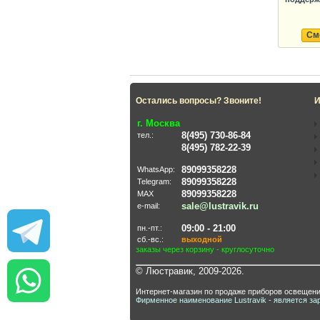
См
Остались вопросы? Звоните!
И
г. Москва
8(495) 730-86-84
тел.:
8(495) 782-22-39
89099358228
WhatsApp:
89099358228
Telegram:
89099358228
MAX
sale@lustravik.ru
e-mail:
09:00 - 21:00
пн.-пт.:
сб.-вс.:
выходной
заказы через корзину - круглосуточно
© Люстравик, 2009-2026.
Интернет-магазин по продаже приборов освещени
Фирменное наименование Lustravik - является за