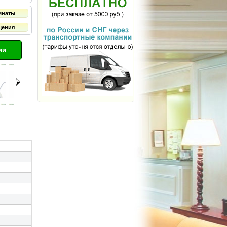
мнаты
щения
ии