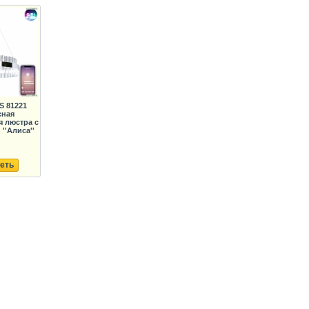
S 81221
сная
 люстра с
''Алиса''
еть