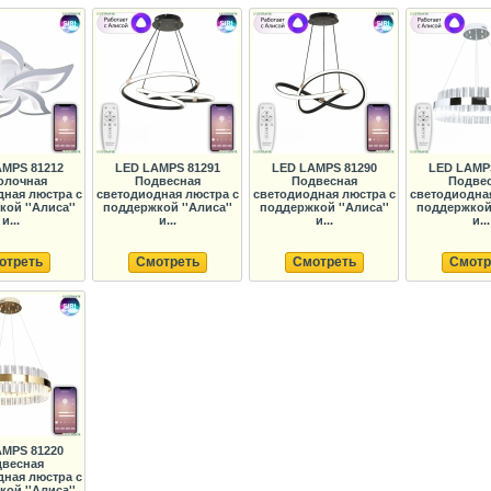
MPS 81212
LED LAMPS 81291
LED LAMPS 81290
LED LAMP
олочная
Подвесная
Подвесная
Подве
дная люстра с
светодиодная люстра с
светодиодная люстра с
светодиодная
ой ''Алиса''
поддержкой ''Алиса''
поддержкой ''Алиса''
поддержкой 
и...
и...
и...
и...
отреть
Смотреть
Смотреть
Смотр
MPS 81220
весная
дная люстра с
ой ''Алиса''