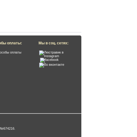
обы оплаты:
Мы в соц. сетях:
 №674216
.