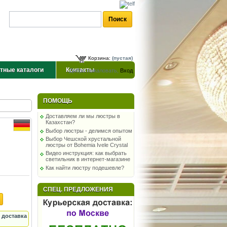
Корзина:
(пустая)
тные каталоги
Контакты
Добро пожаловать,
Вход
ПОМОЩЬ
Доставляем ли мы люстры в
Казахстан?
Выбор люстры - делимся опытом
Выбор Чешской хрустальной
люстры от Bohemia Ivele Crystal
Видео инструкция: как выбрать
светильник в интернет-магазине
Как найти люстру подешевле?
СПЕЦ. ПРЕДЛОЖЕНИЯ
 доставка