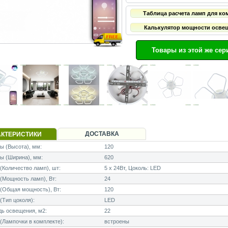
Таблица расчета ламп для ко
Калькулятор мощности осве
Товары из этой же сер
ДОСТАВКА
АКТЕРИСТИКИ
 (Высота), мм:
120
ы (Ширина), мм:
620
Количество ламп), шт:
5 x 24Вт, Цоколь: LED
Мощность ламп), Вт:
24
(Общая мощность), Вт:
120
Тип цоколя):
LED
ь освещения, м2:
22
Лампочки в комплекте):
встроены