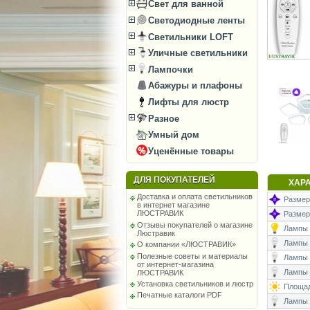
Свет для ванной
Светодиодные ленты
Светильники LOFT
Уличные светильники
Лампочки
Абажуры и плафоны
Лифты для люстр
Разное
Умный дом
Уценённые товары
ДЛЯ ПОКУПАТЕЛЕЙ
ХАР
Доставка и оплата светильников
Размеры
в интернет магазине
ЛЮСТРАВИК
Размер
Отзывы покупателей о магазине
Лампы (
Люстравик
Лампы (
О компании «ЛЮСТРАВИК»
Полезные советы и материалы
Лампы 
от интернет-магазина
Лампы (
ЛЮСТРАВИК
Установка светильников и люстр
Площад
Печатные каталоги PDF
Лампы (