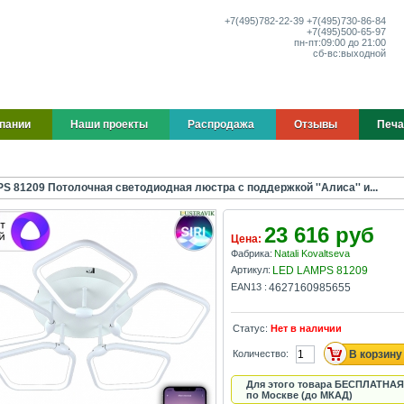
+7(495)
782-22-39
+7(495)
730-86-84
+7(495)
500-65-97
пн-пт:
09:00 до 21:00
сб-вс:
выходной
пании
Наши проекты
Распродажа
Отзывы
Печа
S 81209 Потолочная светодиодная люстра с поддержкой ''Алиса'' и...
23 616 руб
Цена:
Фабрика:
Natali Kovaltseva
Артикул:
LED LAMPS 81209
EAN13 :
4627160985655
Статус:
Нет в наличии
Количество:
Для этого товара БЕСПЛАТНАЯ
по Москве (до МКАД)