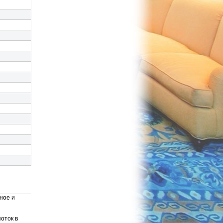
ное и
оток в