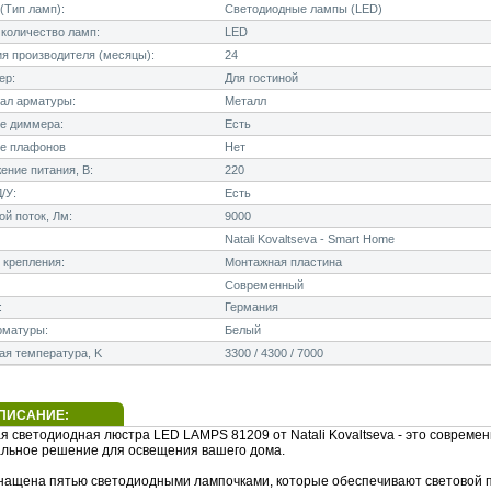
(Тип ламп):
Светодиодные лампы (LED)
количество ламп:
LED
я производителя (месяцы):
24
ер:
Для гостиной
ал арматуры:
Металл
е диммера:
Есть
е плафонов
Нет
ние питания, В:
220
/У:
Есть
й поток, Лм:
9000
Natali Kovaltseva - Smart Home
 крепления:
Монтажная пластина
Современный
:
Германия
рматуры:
Белый
я температура, K
3300 / 4300 / 7000
ПИСАНИЕ:
я светодиодная люстра LED LAMPS 81209 от Natali Kovaltseva - это современ
льное решение для освещения вашего дома.
нащена пятью светодиодными лампочками, которые обеспечивают световой п