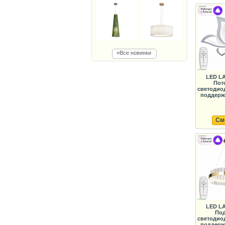
»Все новинки
LED LA
Пот
светодио
поддержк
См
LED LA
Под
светодио
поддержк