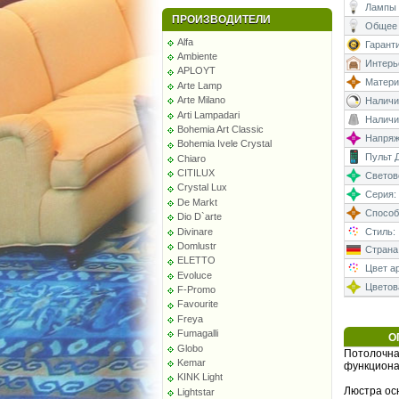
Лампы 
ПРОИЗВОДИТЕЛИ
Общее 
Alfa
Гаранти
Ambiente
Интерь
APLOYT
Матери
Arte Lamp
Arte Milano
Наличи
Arti Lampadari
Наличи
Bohemia Art Classic
Напряже
Bohemia Ivele Crystal
Пульт Д
Chiaro
CITILUX
Светово
Crystal Lux
Серия:
De Markt
Способ
Dio D`arte
Divinare
Стиль:
Domlustr
Страна
ELETTO
Цвет а
Evoluce
Цветова
F-Promo
Favourite
Freya
Fumagalli
О
Globo
Потолочна
Kemar
функциона
KINK Light
Люстра ос
Lightstar