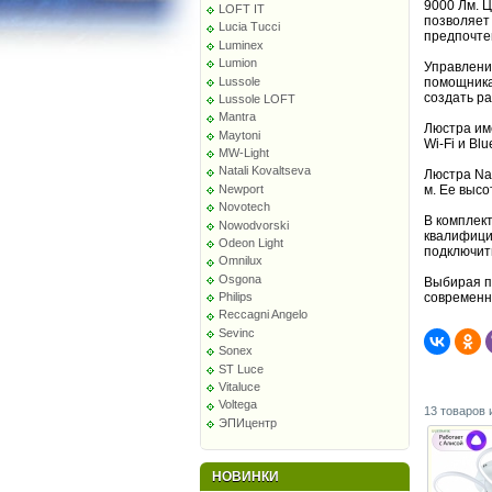
9000 Лм. Ц
LOFT IT
позволяет
Lucia Tucci
предпочте
Luminex
Lumion
Управлени
Lussole
помощника
создать р
Lussole LOFT
Mantra
Люстра им
Maytoni
Wi-Fi и Blu
MW-Light
Natali Kovaltseva
Люстра Na
м. Ее высо
Newport
Novotech
В комплект
Nowodvorski
квалифици
Odeon Light
подключит
Omnilux
Osgona
Выбирая п
современн
Philips
Reccagni Angelo
Sevinc
Sonex
ST Luce
Vitaluce
Voltega
13 товаров 
ЭПИцентр
НОВИНКИ