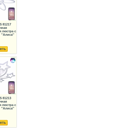
S 81217
чная
 люстра с
''Алиса''
еть
S 81213
чная
 люстра с
''Алиса''
еть