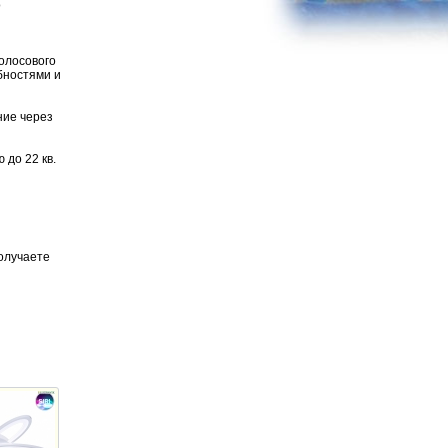
о
олосового
бностями и
ние через
 до 22 кв.
олучаете