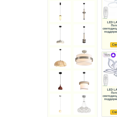
LED LA
Пот
светодио
поддержк
См
LED LA
Пот
светодио
поддержк
См