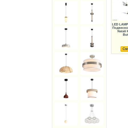
LED LAMP
Подвесно
Natali 
But
См