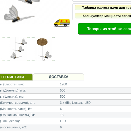
Таблица расчета ламп для ко
Калькулятор мощности осве
Товары из этой же сер
ДОСТАВКА
АКТЕРИСТИКИ
 (Высота), мм:
1200
ы (Диаметр), мм:
500
ы (Ширина), мм:
500
Количество ламп), шт:
3 x 6Вт, Цоколь: LED
Мощность ламп), Вт:
6
(Общая мощность), Вт:
18
Тип цоколя):
LED
ь освещения, м2:
6