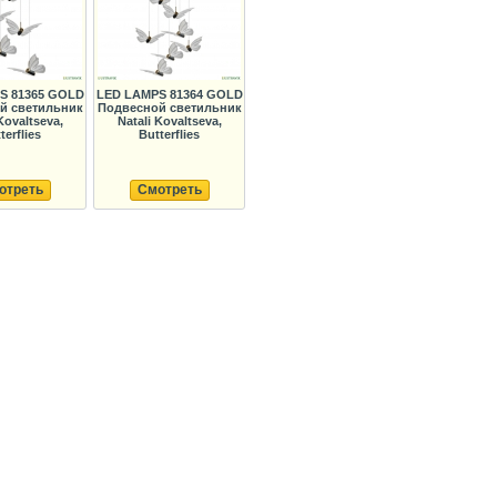
S 81365 GOLD
LED LAMPS 81364 GOLD
й светильник
Подвесной светильник
Kovaltseva,
Natali Kovaltseva,
terflies
Butterflies
отреть
Смотреть