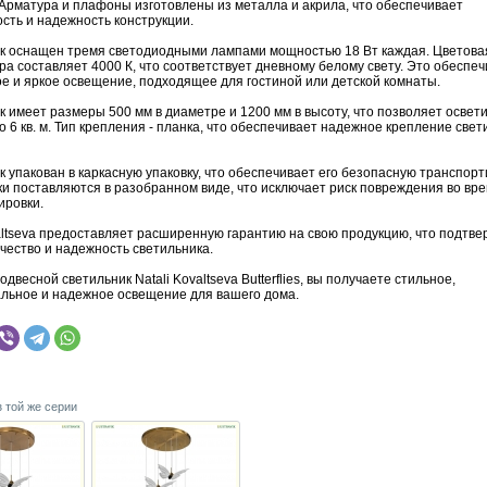
 Арматура и плафоны изготовлены из металла и акрила, что обеспечивает
сть и надежность конструкции.
к оснащен тремя светодиодными лампами мощностью 18 Вт каждая. Цветова
а составляет 4000 К, что соответствует дневному белому свету. Это обеспе
е и яркое освещение, подходящее для гостиной или детской комнаты.
 имеет размеры 500 мм в диаметре и 1200 мм в высоту, что позволяет освет
 6 кв. м. Тип крепления - планка, что обеспечивает надежное крепление свет
 упакован в каркасную упаковку, что обеспечивает его безопасную транспорт
ки поставляются в разобранном виде, что исключает риск повреждения во вр
ировки.
valtseva предоставляет расширенную гарантию на свою продукцию, что подтв
чество и надежность светильника.
двесной светильник Natali Kovaltseva Butterflies, вы получаете стильное,
льное и надежное освещение для вашего дома.
з той же серии