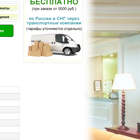
мнаты
щения
ии