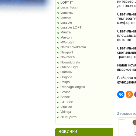
интерьер.
LOFT IT
долговечно
Lucia Tucci
Luminex
Светильни
Lumion
температур
Lussole
комфортно
Lussole LOFT
Светильник
Mantra
площадь до
Maytoni
потолке.
MW-Light
Natali Kovaltseva
Светильник
светильни
Newport
транспорт
Novotech
Nowodvorski
Natali Ko
Odeon Light
высокое ка
Omnilux
Osgona
Выбирая по
функциона
Philips
Reccagni Angelo
Sevinc
Sonex
ST Luce
Vitaluce
Voltega
2 товаров и
ЭПИцентр
НОВИНКИ