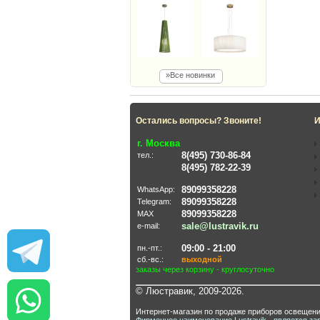
»Все новинки
Остались вопросы? Звоните!
И
г. Москва
8(495) 730-86-84
тел.:
8(495) 782-22-39
89099358228
WhatsApp:
89099358228
Telegram:
89099358228
MAX
sale@lustravik.ru
e-mail:
09:00 - 21:00
пн.-пт.:
сб.-вс.:
выходной
заказы через корзину - круглосуточно
© Люстравик, 2009-2026.
Интернет-магазин по продаже приборов освещени