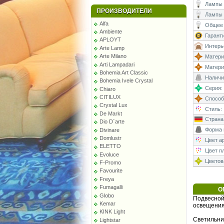
Лампы (
ПРОИЗВОДИТЕЛИ
Лампы 
Alfa
Общее 
Ambiente
Гаранти
APLOYT
Интерь
Arte Lamp
Arte Milano
Матери
Arti Lampadari
Матери
Bohemia Art Classic
Наличи
Bohemia Ivele Crystal
Серия:
Chiaro
CITILUX
Способ
Crystal Lux
Стиль:
De Markt
Страна
Dio D`arte
Форма 
Divinare
Domlustr
Цвет а
ELETTO
Цвет п
Evoluce
Цветова
F-Promo
Favourite
Freya
Fumagalli
О
Globo
Подвесной 
Kemar
освещения
KINK Light
Светильни
Lightstar