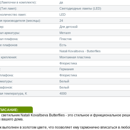
Лампочки в комплекте):
да
(Тип ламп):
Светодиодные лампы (LED)
количество ламп:
LED
я производителя (месяцы):
24
ер:
Для детской
ал арматуры:
Металл
ал плафона:
Пластик
е плафонов
Есть
Natali Kovaltseva - Butterflies
 крепления:
Монтажная пластина
Флористика
:
Германия
плафона:
Флористика
рматуры:
Белый
лафонов:
Белый
я температура, K
4000
ПИСАНИЕ:
светильник Natali Kovaltseva Butterflies - это стильное и функциональное ре
 вашего дома.
к выполнен в золотом цвете, что позволяет ему гармонично вписаться в любо