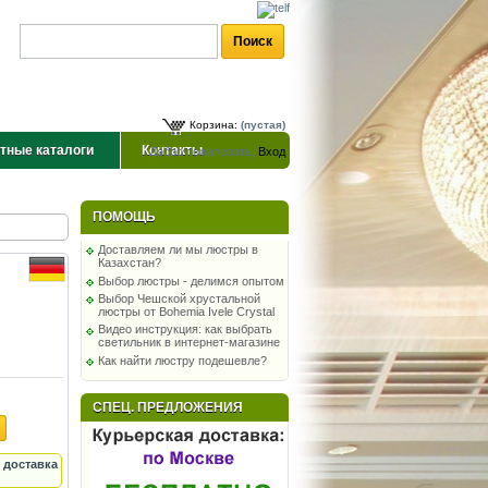
Корзина:
(пустая)
тные каталоги
Контакты
Добро пожаловать,
Вход
ПОМОЩЬ
Доставляем ли мы люстры в
Казахстан?
Выбор люстры - делимся опытом
Выбор Чешской хрустальной
люстры от Bohemia Ivele Crystal
Видео инструкция: как выбрать
светильник в интернет-магазине
Как найти люстру подешевле?
СПЕЦ. ПРЕДЛОЖЕНИЯ
 доставка