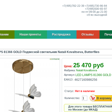
+7(495)
782-22-39
+7(495)
730-86-84
+7(495)
500-65-97
пн-пт:
09:00 до 21:00
сб-вс:
выходной
пании
Наши проекты
Распродажа
Отзывы
Печа
 81366 GOLD Подвесной светильник Natali Kovaltseva, Butterflies
25 470 руб
Цена:
Фабрика:
Natali Kovaltseva
Артикул:
LED LAMPS 81366 GOLD
EAN13 :
4627160986256
Статус:
Нет в наличии
Количество:
Для этого товара БЕСПЛАТНАЯ
по Москве (до МКАД)