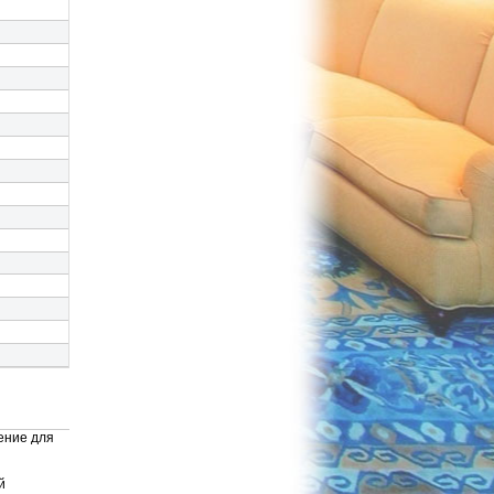
шение для
й