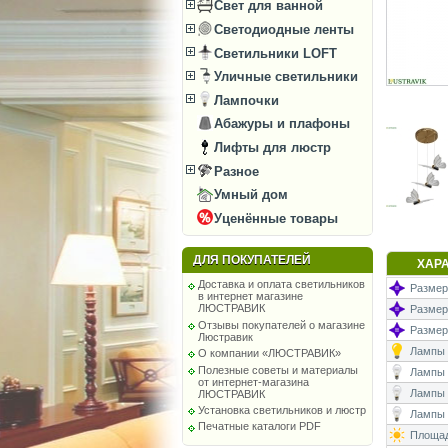
Свет для ванной
Светодиодные ленты
Светильники LOFT
Уличные светильники
Лампочки
Абажуры и плафоны
Лифты для люстр
Разное
Умный дом
Уценённые товары
ДЛЯ ПОКУПАТЕЛЕЙ
ХАР
Доставка и оплата светильников
Размеры
в интернет магазине
ЛЮСТРАВИК
Размер
Отзывы покупателей о магазине
Размер
Люстравик
Лампы (
О компании «ЛЮСТРАВИК»
Полезные советы и материалы
Лампы (
от интернет-магазина
Лампы 
ЛЮСТРАВИК
Установка светильников и люстр
Лампы (
Печатные каталоги PDF
Площад