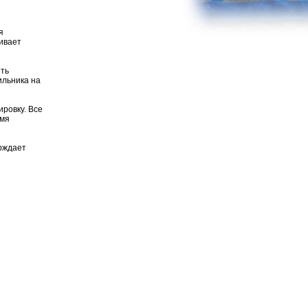
я
чивает
ить
ильника на
ировку. Все
емя
ерждает