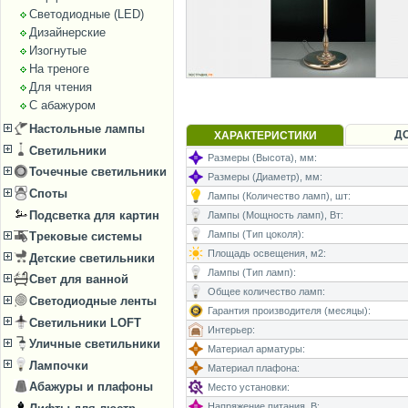
Светодиодные (LED)
Дизайнерские
Изогнутые
На треноге
Для чтения
С абажуром
Настольные лампы
Д
ХАРАКТЕРИСТИКИ
Светильники
Размеры (Высота), мм:
Точечные светильники
Размеры (Диаметр), мм:
Споты
Лампы (Количество ламп), шт:
Подсветка для картин
Лампы (Мощность ламп), Вт:
Лампы (Тип цоколя):
Трековые системы
Площадь освещения, м2:
Детские светильники
Лампы (Тип ламп):
Свет для ванной
Общее количество ламп:
Светодиодные ленты
Гарантия производителя (месяцы):
Светильники LOFT
Интерьер:
Уличные светильники
Материал арматуры:
Лампочки
Материал плафона:
Абажуры и плафоны
Место установки:
Напряжение питания, В: