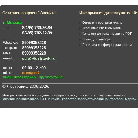
Остались вопросы? Звоните!
Информация для покупателей:
г. Москва
Оплата и доставка люстр
8(495) 730-86-84
тел.:
Установка светильников
8(495) 782-22-39
Каталоги для скачивания в PDF
Помощь в выборе
89099358228
WhatsApp:
Политика конфиденциальности
89099358228
Telegram:
89099358228
MAX
sale@lustravik.ru
e-mail:
09:00 - 21:00
пн.-пт.:
сб.-вс.:
выходной
заказы через корзину - круглосуточно
© Люстравик, 2009-2026.
Интернет-магазин по продаже приборов освещения и сопутствующих товаров.
Фирменное наименование Lustravik - является зарегистрированной торговой маркой.