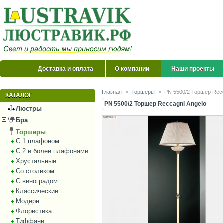
Доставка и оплата
О компании
Наши проекты
Главная
>
Торшеры
>
PN 5500/2 Торшер Recc
КАТАЛОГ
PN 5500/2 Торшер Reccagni Angelo
Люстры
Бра
Торшеры
С 1 плафоном
С 2 и более плафонами
Хрустальные
Со столиком
С виноградом
Классические
Модерн
Флористика
Тиффани