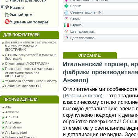
Лифты для люстр
Серия:
Разное
Степень защиты, IP:
Умный дом
Стиль:
Уценённые товары
Страна:
Цвет арматуры:
ДЛЯ ПОКУПАТЕЛЕЙ
Цвет плафонов:
Доставка и оплата светильников
в интернет магазине
ЛЮСТРАВИК
Отзывы покупателей о магазине
ОПИСАНИЕ:
Люстравик
Итальянский торшер, ар
О компании «ЛЮСТРАВИК»
Полезные советы и материалы
фабрики производителя 
от интернет-магазина
ЛЮСТРАВИК
Анжело)
Установка светильников и люстр
Печатные каталоги PDF
Отличительными особенност
(Рекани Анжело)
– это традици
ПРОИЗВОДИТЕЛИ
классическому стилю исполне
Alfa
высокую детализацию элемент
Ambiente
скрупулезно подходят к детал
APLOYT
обработке поверхности! Обыч
Arte Lamp
элементов у светильника видн
Arte Milano
Arti Lampadari
и детализация не видна. Здес
Bohemia Art Classic