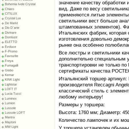
значение качеству обработки 
Bohemia Ivele Crystal
вид. Даже по весу светильник
Chiaro
CITILUX
применяются литые элементы 
Crystal Lux
светильники вест больше ана
De Markt
штампованных элементов). Фаб
Dio D`arte
Итальянских фабрик, которая
Divinare
Domlustr
изготовления довольно демокр
ELETTO
рынке она особенно полюбила
Evoluce
F-Promo
Все люстры и светильники ка
Favourite
дополнительно специальным у
Freya
транспортировки не только по
Fumagalli
сертификаты качества РОСТЕС
Globo
Kemar
Итальянский торшер артикул: 
KINK Light
производителя Reccagni Angelo
Lightstar
LOFT IT
классический стиль с элемент
Lucia Tucci
любому интерьеру!
Luminex
Lumion
Размеры у торшера:
Lussole
Высота: 1760 мм; Диаметр: 45
Lussole LOFT
Mantra
Количество лампочек и их мощн
Maytoni
MW-Light
У торшера установлен обычный