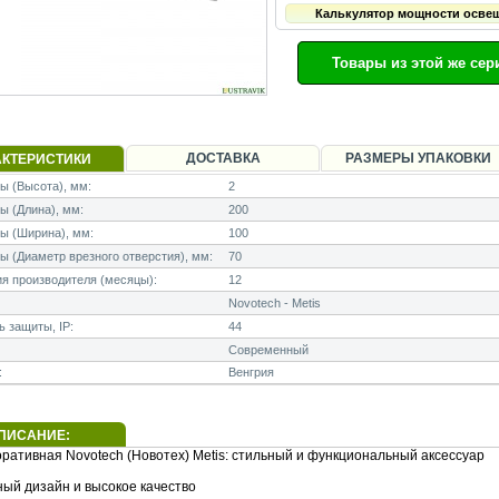
Калькулятор мощности осве
Товары из этой же сер
ДОСТАВКА
РАЗМЕРЫ УПАКОВКИ
АКТЕРИСТИКИ
 (Высота), мм:
2
 (Длина), мм:
200
ы (Ширина), мм:
100
 (Диаметр врезного отверстия), мм:
70
я производителя (месяцы):
12
Novotech - Metis
 защиты, IP:
44
Современный
:
Венгрия
ПИСАНИЕ:
оративная Novotech (Новотех) Metis: стильный и функциональный аксессуар
ый дизайн и высокое качество