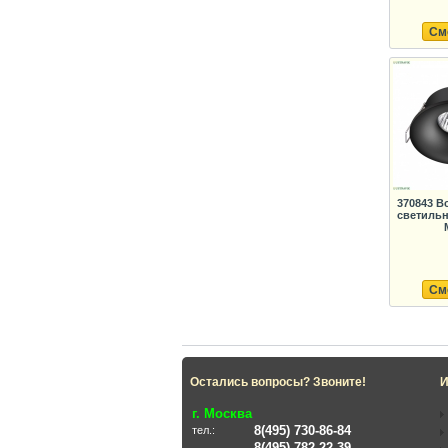
См
370843 В
светильн
См
Остались вопросы? Звоните!
И
г. Москва
8(495) 730-86-84
тел.:
8(495) 782-22-39