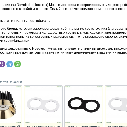
оративная Novotech (Новотех) Metis выполнена в современном стиле, который
о впишется в любой интерьер. Белый цвет рамки придаст помещению свежес
ные материалы и сертификаты
– это бренд, который зарекомендовал себя на рынке светотехники благодаря
нту точечных, трековых и ландшафтных светильников. Каркас и электропрово
ной выполнены из качественных материалов, что подтверждено европейским
ми сертификатами.
мку декоративную Novotech Metis, вы получаете стильный аксессуар высокого
рослужит вам долгие годы и станет отличным дополнением к вашему интерьер
из той же серии
страиваемый
357913 Декоративная
357914 Декоративная
357915 Деко