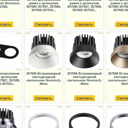
ик Novotech,
рамка к артикулам
рамка к артикулам
рамка к ар
ZHEL
357585-357587, 357589,
357585-357587, 357589,
357585-35758
357909-357910...
357909-357910...
357909-35
отреть
Смотреть
Смотреть
Смотр
Декоративная
357585 Встраиваемый
357586 Встраиваемый
357588 Вст
к артикулам
светодиодный
светодиодный
светоди
7587, 357589,
светильник Novotech,
светильник Novotech,
светильник 
-357910...
Metis
Metis
Meti
отреть
Смотреть
Смотреть
Смотр