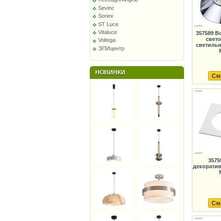
Sevinc
Sonex
ST Luce
Vitaluce
357589 В
свет
Voltega
светильн
ЭПИцентр
НОВИНКИ
См
3575
декоратив
См