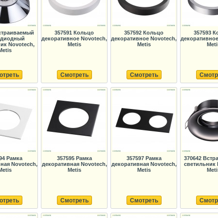
страиваемый
357591 Кольцо
357592 Кольцо
357593 К
одиодный
декоративное Novotech,
декоративное Novotech,
декоративное
ик Novotech,
Metis
Metis
Meti
Metis
отреть
Смотреть
Смотреть
Смотр
94 Рамка
357595 Рамка
357597 Рамка
370642 Вст
ная Novotech,
декоративная Novotech,
декоративная Novotech,
светильник 
Metis
Metis
Metis
Meti
отреть
Смотреть
Смотреть
Смотр