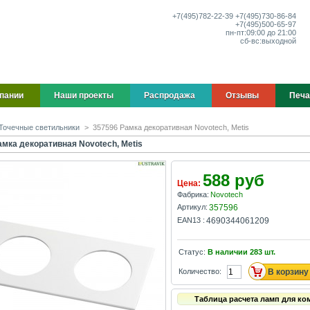
+7(495)
782-22-39
+7(495)
730-86-84
+7(495)
500-65-97
пн-пт:
09:00 до 21:00
сб-вс:
выходной
пании
Наши проекты
Распродажа
Отзывы
Печа
Точечные светильники
>
357596 Рамка декоративная Novotech, Metis
амка декоративная Novotech, Metis
588 руб
Цена:
Фабрика:
Novotech
Артикул:
357596
EAN13 :
4690344061209
Статус:
В наличии
283
шт.
Количество:
Таблица расчета ламп для ко