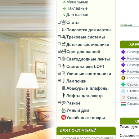
Мебельные
Накладные
Для ванной
Споты
Подсветка для картин
Трековые системы
Детские светильники
ХАР
Свет для ванной
Размеры
Размеры
Светодиодные ленты
Размер
Светильники LOFT
Размеры
Уличные светильники
Гаранти
Лампочки
Серия:
Абажуры и плафоны
Степень
Лифты для люстр
Стиль:
Разное
Страна
Умный дом
Уценённые товары
О
Рамка дек
ДЛЯ ПОКУПАТЕЛЕЙ
Современн
Доставка и оплата светильников