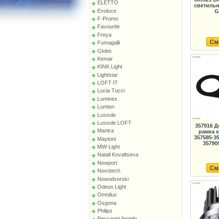
ELETTO
светильн
Evoluce
G
F-Promo
Favourite
Freya
См
Fumagalli
Globo
Kemar
KINK Light
Lightstar
LOFT IT
Lucia Tucci
Luminex
Lumion
Lussole
Lussole LOFT
357916 
Mantra
рамка 
357585-35
Maytoni
357909
MW-Light
Natali Kovaltseva
Newport
См
Novotech
Nowodvorski
Odeon Light
Omnilux
Osgona
Philips
Reccagni Angelo