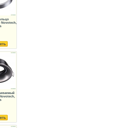
ольцо
 Novotech,
s
еть
раиваемый
Novotech,
s
еть