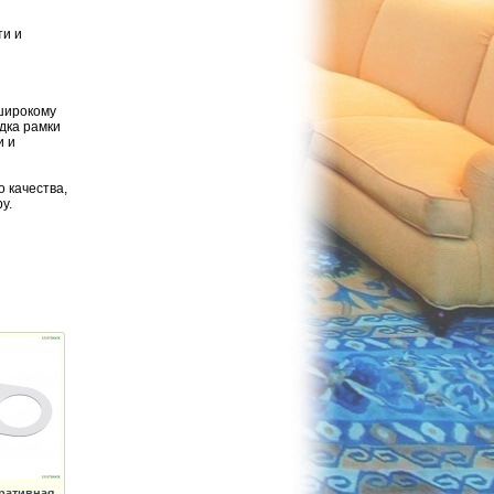
ти и
 широкому
дка рамки
и и
 качества,
у.
ративная