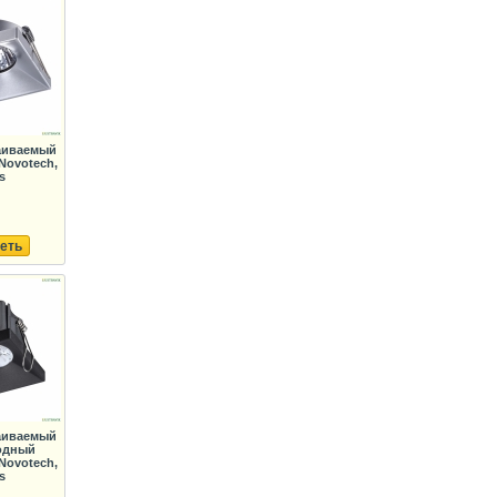
раиваемый
Novotech,
s
еть
раиваемый
одный
Novotech,
s