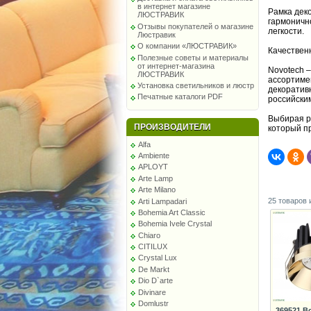
в интернет магазине
Рамка дек
ЛЮСТРАВИК
гармоничн
Отзывы покупателей о магазине
легкости.
Люстравик
О компании «ЛЮСТРАВИК»
Качествен
Полезные советы и материалы
от интернет-магазина
Novotech 
ЛЮСТРАВИК
ассортиме
Установка светильников и люстр
декоратив
Печатные каталоги PDF
российски
Выбирая ра
ПРОИЗВОДИТЕЛИ
который п
Alfa
Ambiente
APLOYT
Arte Lamp
Arte Milano
25 товаров 
Arti Lampadari
Bohemia Art Classic
Bohemia Ivele Crystal
Chiaro
CITILUX
Crystal Lux
De Markt
Dio D`arte
Divinare
Domlustr
369521 В