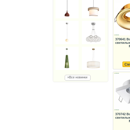
370641 В
светильн
См
»Все новинки
370742 В
светильн