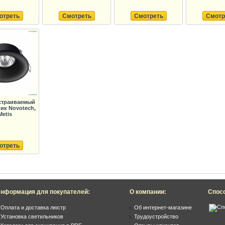
отреть
Смотреть
Смотреть
Смотр
страиваемый
ик Novotech,
Metis
отреть
нформация для покупателей:
О компании:
Спос
Оплата и доставка люстр
Об интернет-магазине
Установка светильников
Трудоустройство