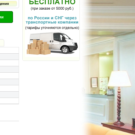
щения
ии