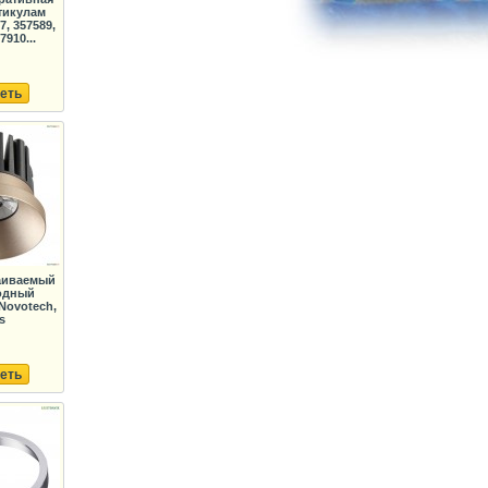
тикулам
7, 357589,
7910...
еть
раиваемый
одный
Novotech,
s
еть