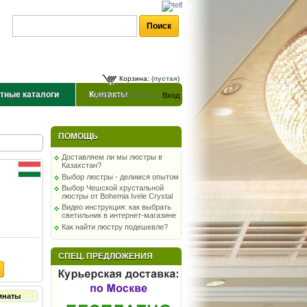
Корзина:
(пустая)
тные каталоги
Контакты
Добро пожаловать,
Вход
ПОМОЩЬ
Доставляем ли мы люстры в
Казахстан?
Выбор люстры - делимся опытом
Выбор Чешской хрустальной
люстры от Bohemia Ivele Crystal
Видео инструкция: как выбрать
светильник в интернет-магазине
Как найти люстру подешевле?
СПЕЦ. ПРЕДЛОЖЕНИЯ
мнаты