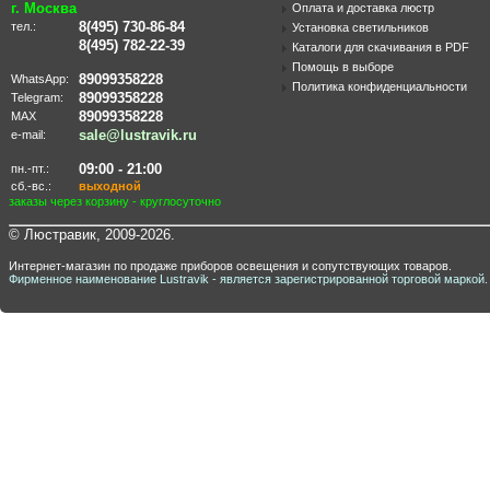
г. Москва
Оплата и доставка люстр
8(495) 730-86-84
тел.:
Установка светильников
8(495) 782-22-39
Каталоги для скачивания в PDF
Помощь в выборе
89099358228
WhatsApp:
Политика конфиденциальности
89099358228
Telegram:
89099358228
MAX
sale@lustravik.ru
e-mail:
09:00 - 21:00
пн.-пт.:
сб.-вс.:
выходной
заказы через корзину - круглосуточно
© Люстравик, 2009-2026.
Интернет-магазин по продаже приборов освещения и сопутствующих товаров.
Фирменное наименование Lustravik - является зарегистрированной торговой маркой.