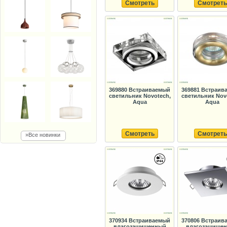
Смотреть
Смотреть
369880 Встраиваемый
369881 Встраив
светильник Novotech,
светильник Nov
Aqua
Aqua
Смотреть
Смотреть
»Все новинки
370934 Встраиваемый
370806 Встраив
влагозащищенный
влагозащище