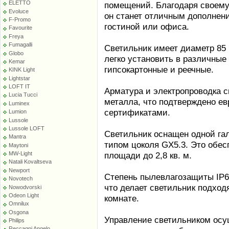
ELETTO
помещений. Благодаря своему
Evoluce
он станет отличным дополнени
F-Promo
гостиной или офиса.
Favourite
Freya
Fumagalli
Светильник имеет диаметр 85 
Globo
легко установить в различные
Kemar
гипсокартонные и реечные.
KINK Light
Lightstar
LOFT IT
Арматура и электропроводка с
Lucia Tucci
металла, что подтверждено е
Luminex
сертификатами.
Lumion
Lussole
Lussole LOFT
Светильник оснащен одной га
Mantra
типом цоколя GX5.3. Это обес
Maytoni
MW-Light
площади до 2,8 кв. м.
Natali Kovaltseva
Newport
Степень пылевлагозащиты IP65
Novotech
что делает светильник подхо
Nowodvorski
Odeon Light
комнате.
Omnilux
Osgona
Управление светильником осу
Philips
Reccagni Angelo