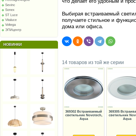
что делает его удобным и про
Sevinc
Sonex
Выбирая встраиваемый светил
ST Luce
получаете стильное и функци
Vitaluce
Voltega
дома или офиса.
ЭПИцентр
НОВИНКИ
14 товаров из той же серии
369302 Встраиваемый
369305 Встраив
светильник Novotech,
светильник Nov
Aqua
Aqua