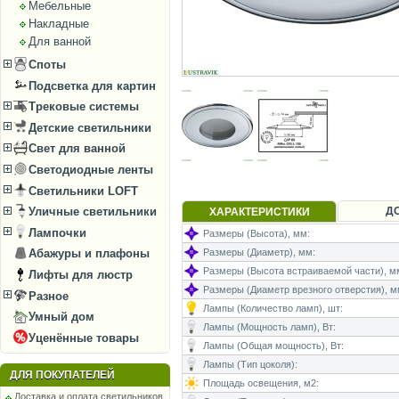
Мебельные
Накладные
Для ванной
Споты
Подсветка для картин
Трековые системы
Детские светильники
Свет для ванной
Светодиодные ленты
Светильники LOFT
Д
Уличные светильники
ХАРАКТЕРИСТИКИ
Лампочки
Размеры (Высота), мм:
Размеры (Диаметр), мм:
Абажуры и плафоны
Размеры (Высота встраиваемой части), м
Лифты для люстр
Размеры (Диаметр врезного отверстия), м
Разное
Лампы (Количество ламп), шт:
Умный дом
Лампы (Мощность ламп), Вт:
Уценённые товары
Лампы (Общая мощность), Вт:
Лампы (Тип цоколя):
ДЛЯ ПОКУПАТЕЛЕЙ
Площадь освещения, м2:
Доставка и оплата светильников