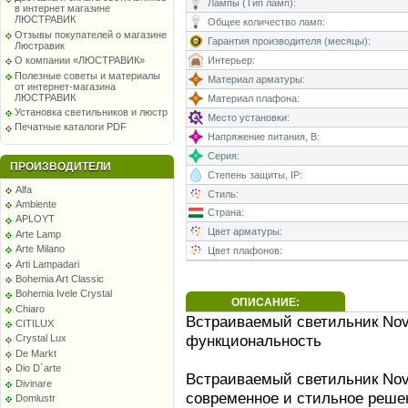
Лампы (Тип ламп):
в интернет магазине
ЛЮСТРАВИК
Общее количество ламп:
Отзывы покупателей о магазине
Гарантия производителя (месяцы):
Люстравик
Интерьер:
О компании «ЛЮСТРАВИК»
Полезные советы и материалы
Материал арматуры:
от интернет-магазина
ЛЮСТРАВИК
Материал плафона:
Установка светильников и люстр
Место установки:
Печатные каталоги PDF
Напряжение питания, В:
Серия:
ПРОИЗВОДИТЕЛИ
Степень защиты, IP:
Alfa
Стиль:
Ambiente
Страна:
APLOYT
Цвет арматуры:
Arte Lamp
Arte Milano
Цвет плафонов:
Arti Lampadari
Bohemia Art Classic
Bohemia Ivele Crystal
ОПИСАНИЕ:
Chiaro
Встраиваемый светильник Nov
CITILUX
функциональность
Crystal Lux
De Markt
Dio D`arte
Встраиваемый светильник Nov
Divinare
современное и стильное реше
Domlustr