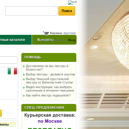
Корзина:
(пустая)
тные каталоги
Контакты
Добро пожаловать,
Вход
ПОМОЩЬ
Доставляем ли мы люстры в
Казахстан?
Выбор люстры - делимся опытом
Выбор Чешской хрустальной
люстры от Bohemia Ivele Crystal
Видео инструкция: как выбрать
светильник в интернет-магазине
Как найти люстру подешевле?
СПЕЦ. ПРЕДЛОЖЕНИЯ
мнаты