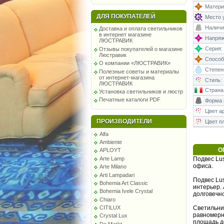
Матери
ДЛЯ ПОКУПАТЕЛЕЙ
Место у
Наличи
Доставка и оплата светильников
в интернет магазине
Напряже
ЛЮСТРАВИК
Серия:
Отзывы покупателей о магазине
Люстравик
Способ
О компании «ЛЮСТРАВИК»
Степень
Полезные советы и материалы
от интернет-магазина
Стиль:
ЛЮСТРАВИК
Страна
Установка светильников и люстр
Печатные каталоги PDF
Форма 
Цвет а
ПРОИЗВОДИТЕЛИ
Цвет п
Alfa
Ambiente
О
APLOYT
Arte Lamp
Подвес Lus
офиса.
Arte Milano
Arti Lampadari
Подвес Lus
Bohemia Art Classic
интерьер. 
Bohemia Ivele Crystal
долговечно
Chiaro
CITILUX
Светильни
равномерн
Crystal Lux
площадь д
De Markt