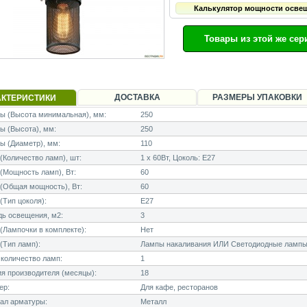
Калькулятор мощности осве
Товары из этой же сер
ДОСТАВКА
РАЗМЕРЫ УПАКОВКИ
АКТЕРИСТИКИ
ы (Высота минимальная), мм:
250
 (Высота), мм:
250
ы (Диаметр), мм:
110
Количество ламп), шт:
1 x 60Вт, Цоколь: E27
Мощность ламп), Вт:
60
(Общая мощность), Вт:
60
Тип цоколя):
E27
ь освещения, м2:
3
Лампочки в комплекте):
Нет
(Тип ламп):
Лампы накаливания ИЛИ Светодиодные лампы
количество ламп:
1
я производителя (месяцы):
18
ер:
Для кафе, ресторанов
ал арматуры:
Металл