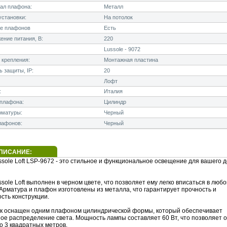
ал плафона:
Металл
становки:
На потолок
е плафонов
Есть
ние питания, В:
220
Lussole - 9072
 крепления:
Монтажная пластина
 защиты, IP:
20
Лофт
:
Италия
плафона:
Цилиндр
рматуры:
Черный
лафонов:
Черный
ПИСАНИЕ:
sole Loft LSP-9672 - это стильное и функциональное освещение для вашего 
sole Loft выполнен в черном цвете, что позволяет ему легко вписаться в любо
Арматура и плафон изготовлены из металла, что гарантирует прочность и
сть конструкции.
к оснащен одним плафоном цилиндрической формы, который обеспечивает
ое распределение света. Мощность лампы составляет 60 Вт, что позволяет о
о 3 квадратных метров.