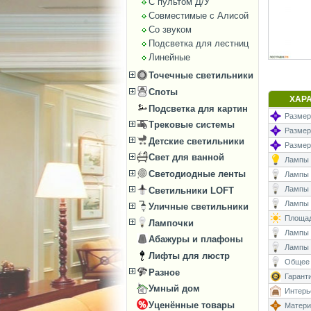
С пультом Д/У
Совместимые с Алисой
Со звуком
Подсветка для лестниц
Линейные
Точечные светильники
Споты
ХАР
Подсветка для картин
Размер
Трековые системы
Размеры
Детские светильники
Размер
Свет для ванной
Лампы (
Светодиодные ленты
Лампы (
Лампы 
Светильники LOFT
Лампы (
Уличные светильники
Площад
Лампочки
Лампы (
Абажуры и плафоны
Лампы 
Лифты для люстр
Общее 
Разное
Гаранти
Умный дом
Интерь
Уценённые товары
Матери