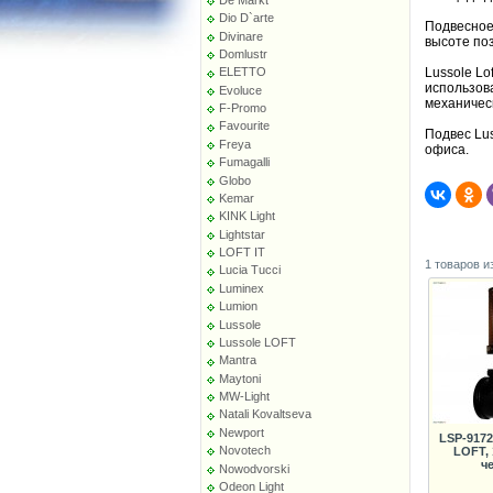
Dio D`arte
Подвесное 
Divinare
высоте по
Domlustr
Lussole Lo
ELETTO
использов
Evoluce
механичес
F-Promo
Favourite
Подвес Lu
Freya
офиса.
Fumagalli
Globo
Kemar
KINK Light
Lightstar
LOFT IT
1 товаров и
Lucia Tucci
Luminex
Lumion
Lussole
Lussole LOFT
Mantra
Maytoni
MW-Light
Natali Kovaltseva
Newport
LSP-9172
Novotech
LOFT,
ч
Nowodvorski
Odeon Light