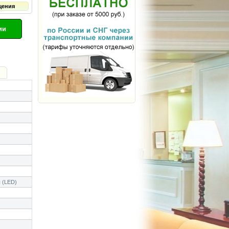
щения
ии
 (LED)