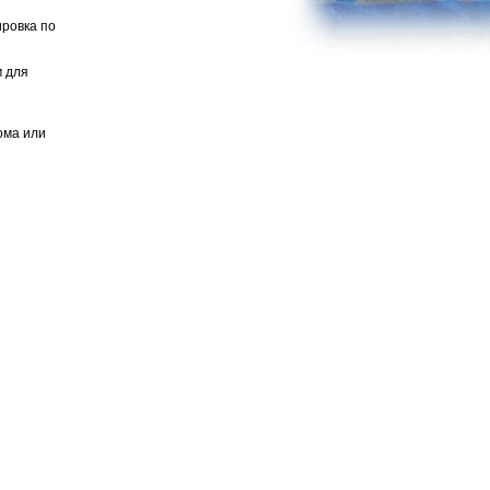
ировка по
м для
ома или