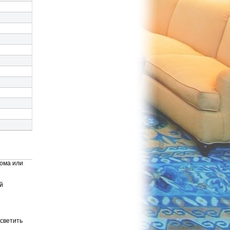
дома или
й
светить