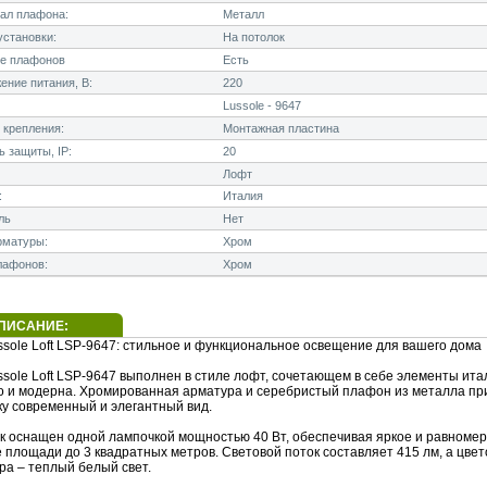
ал плафона:
Металл
становки:
На потолок
е плафонов
Есть
ние питания, В:
220
Lussole - 9647
 крепления:
Монтажная пластина
 защиты, IP:
20
Лофт
:
Италия
ль
Нет
рматуры:
Хром
лафонов:
Хром
ПИСАНИЕ:
ssole Loft LSP-9647: стильное и функциональное освещение для вашего дома
sole Loft LSP-9647 выполнен в стиле лофт, сочетающем в себе элементы ита
о и модерна. Хромированная арматура и серебристый плафон из металла п
ку современный и элегантный вид.
к оснащен одной лампочкой мощностью 40 Вт, обеспечивая яркое и равноме
 площади до 3 квадратных метров. Световой поток составляет 415 лм, а цве
ра – теплый белый свет.