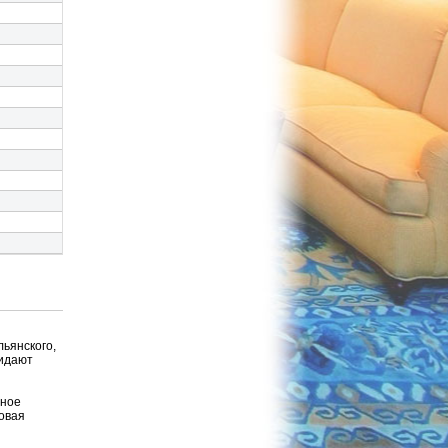
льянского,
ридают
рное
товая