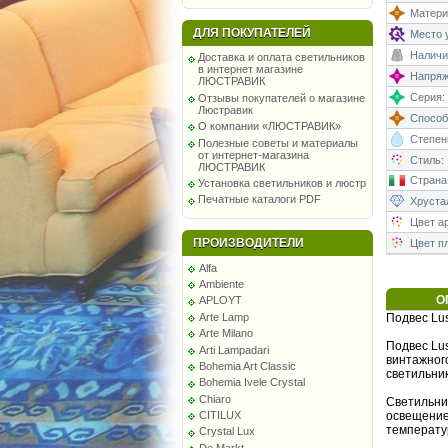
Матери
ДЛЯ ПОКУПАТЕЛЕЙ
Место у
Наличи
Доставка и оплата светильников
в интернет магазине
Напряже
ЛЮСТРАВИК
Серия:
Отзывы покупателей о магазине
Люстравик
Способ
О компании «ЛЮСТРАВИК»
Степень
Полезные советы и материалы
от интернет-магазина
Стиль:
ЛЮСТРАВИК
Страна
Установка светильников и люстр
Печатные каталоги PDF
Хруста
Цвет а
ПРОИЗВОДИТЕЛИ
Цвет п
Alfa
Ambiente
О
APLOYT
Arte Lamp
Подвес Lu
Arte Milano
Подвес Lus
Arti Lampadari
винтажног
Bohemia Art Classic
светильни
Bohemia Ivele Crystal
Chiaro
Светильни
CITILUX
освещение
температу
Crystal Lux
De Markt