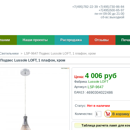
+7(495)
782-22-39
+7(495)
730-86-84
+7(495)
500-65-97
пн-пт:
09:00 до 21:00
сб-вс:
выходной
пании
Наши проекты
Распродажа
Отзывы
Печа
Светильники
>
LSP-9647 Подвес Lussole LOFT, 1 плафон, хром
 Подвес Lussole LOFT, 1 плафон, хром
4 006 руб
Цена:
Фабрика:
Lussole LOFT
Артикул:
LSP-9647
EAN13 :
4690304022486
Статус:
Нет в наличии
Количество:
Таблица расчета ламп для ко