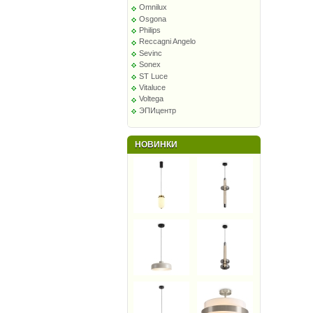
Omnilux
Osgona
Philips
Reccagni Angelo
Sevinc
Sonex
ST Luce
Vitaluce
Voltega
ЭПИцентр
НОВИНКИ