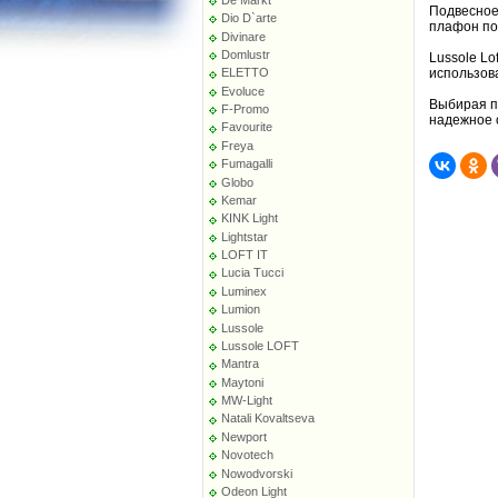
Подвесное
Dio D`arte
плафон по
Divinare
Domlustr
Lussole Lo
использов
ELETTO
Evoluce
Выбирая по
F-Promo
надежное 
Favourite
Freya
Fumagalli
Globo
Kemar
KINK Light
Lightstar
LOFT IT
Lucia Tucci
Luminex
Lumion
Lussole
Lussole LOFT
Mantra
Maytoni
MW-Light
Natali Kovaltseva
Newport
Novotech
Nowodvorski
Odeon Light