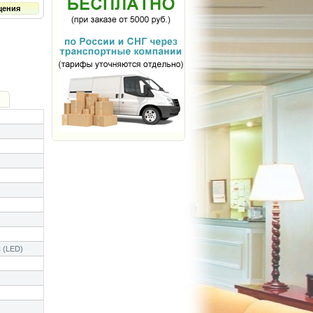
щения
 (LED)