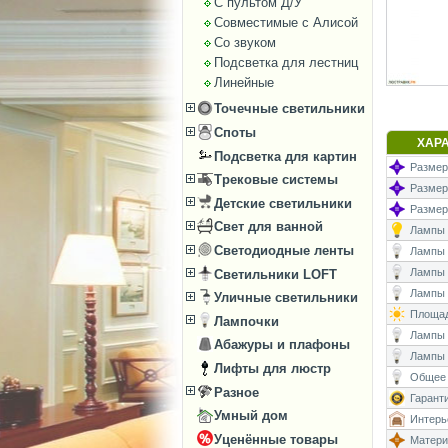
С пультом Д/У
Совместимые с Алисой
Со звуком
Подсветка для лестниц
Линейные
Точечные светильники
Споты
ХАР
Подсветка для картин
Размер
Трековые системы
Размеры
Детские светильники
Размер
Свет для ванной
Лампы (
Светодиодные ленты
Лампы (
Лампы 
Светильники LOFT
Лампы (
Уличные светильники
Площад
Лампочки
Лампы (
Абажуры и плафоны
Лампы 
Лифты для люстр
Общее 
Разное
Гаранти
Умный дом
Интерь
Уценённые товары
Матери