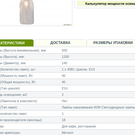
Калькулятор мощности осве
ДОСТАВКА
РАЗМЕРЫ УПАКОВКИ
АКТЕРИСТИКИ
ы (Высота минимальная), мм:
500
 (Высота), мм:
1200
ы (Диаметр), мм:
140
Количество ламп), шт:
1 x 40Вт, Цоколь: E14
Мощность ламп), Вт:
40
(Общая мощность), Вт:
40
Тип цоколя):
E14
ь освещения, м2:
2
Лампочки в комплекте):
Нет
(Тип ламп):
Лампы накаливания ИЛИ Светодиодные лампы
количество ламп:
1
я производителя (месяцы):
18
ер:
Для кафе, ресторанов
ал арматуры:
Металл