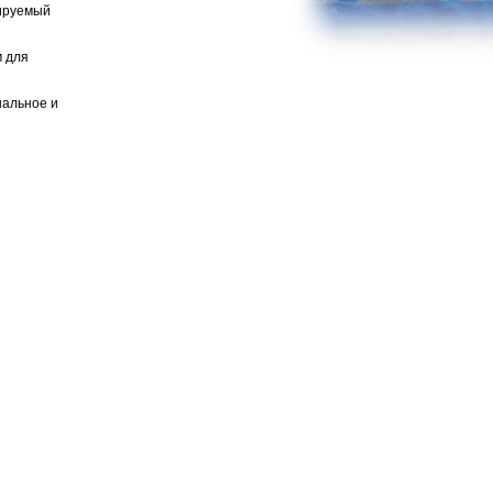
лируемый
м для
нальное и