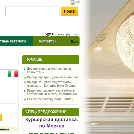
Корзина:
(пустая)
тные каталоги
Контакты
Добро пожаловать,
Вход
ПОМОЩЬ
Доставляем ли мы люстры в
Казахстан?
Выбор люстры - делимся опытом
Выбор Чешской хрустальной
люстры от Bohemia Ivele Crystal
Видео инструкция: как выбрать
светильник в интернет-магазине
Как найти люстру подешевле?
СПЕЦ. ПРЕДЛОЖЕНИЯ
мнаты