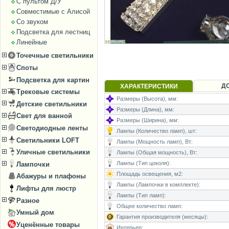
С пультом Д/У
Совместимые с Алисой
Со звуком
Подсветка для лестниц
Линейные
Точечные светильники
Споты
Подсветка для картин
Д
ХАРАКТЕРИСТИКИ
Трековые системы
Размеры (Высота), мм:
Детские светильники
Размеры (Длина), мм:
Свет для ванной
Размеры (Ширина), мм:
Светодиодные ленты
Лампы (Количество ламп), шт:
Светильники LOFT
Лампы (Мощность ламп), Вт:
Уличные светильники
Лампы (Общая мощность), Вт:
Лампы (Тип цоколя):
Лампочки
Площадь освещения, м2:
Абажуры и плафоны
Лампы (Лампочки в комплекте):
Лифты для люстр
Лампы (Тип ламп):
Разное
Общее количество ламп:
Умный дом
Гарантия производителя (месяцы):
Уценённые товары
Интерьер: