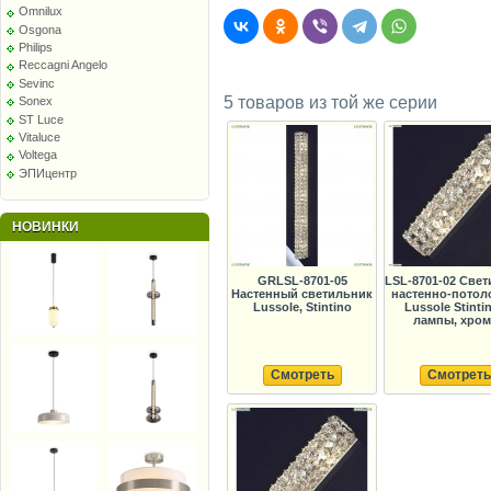
Omnilux
Osgona
Philips
Reccagni Angelo
Sevinc
5 товаров из той же серии
Sonex
ST Luce
Vitaluce
Voltega
ЭПИцентр
НОВИНКИ
GRLSL-8701-05
LSL-8701-02 Све
Настенный светильник
настенно-потол
Lussole, Stintino
Lussole Stintin
лампы, хром,
Смотреть
Смотреть