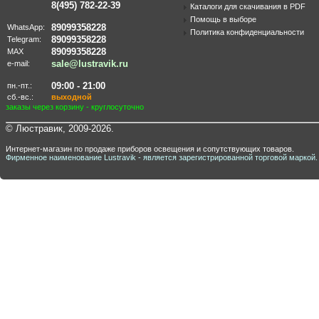
8(495) 782-22-39
Каталоги для скачивания в PDF
Помощь в выборе
89099358228
WhatsApp:
Политика конфиденциальности
89099358228
Telegram:
89099358228
MAX
sale@lustravik.ru
e-mail:
09:00 - 21:00
пн.-пт.:
сб.-вс.:
выходной
заказы через корзину - круглосуточно
© Люстравик, 2009-2026.
Интернет-магазин по продаже приборов освещения и сопутствующих товаров.
Фирменное наименование Lustravik - является зарегистрированной торговой маркой.