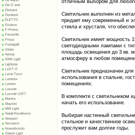
отличным выбором для любого
Dio D`arte
Divinare
Светильник выполнен из мета
Domlustr
придает ему современный и э
ELETTO
Evoluce
стекла и хрусталя, что обесп
F-Promo
Favourite
Светильник имеет мощность 1
Freya
светодиодными лампами с тип
Fumagalli
Globo
площадь освещения до 3 кв. м
Kemar
атмосферу в любом помещени
KINK Light
Lightstar
LOFT IT
Светильник предназначен для 
Lucia Tucci
использования в спальне, гост
Luminex
помещениях.
Lumion
Lussole
Lussole LOFT
В комплекте с светильником и
Mantra
начать его использование.
Maytoni
MW-Light
Natali Kovaltseva
Выбирая настенный светильник
Newport
стильное и качественное осве
Novotech
прослужит вам долгие годы.
Nowodvorski
Odeon Light