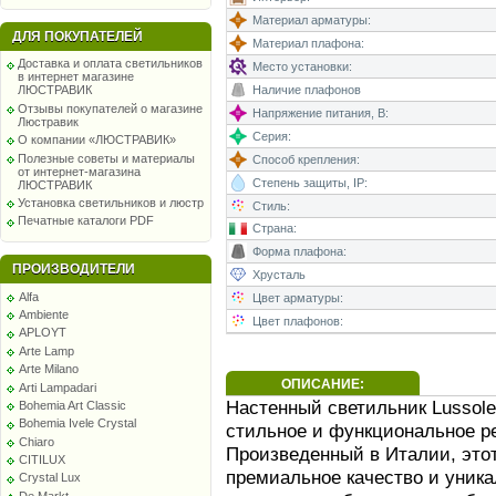
Материал арматуры:
ДЛЯ ПОКУПАТЕЛЕЙ
Материал плафона:
Доставка и оплата светильников
Место установки:
в интернет магазине
Наличие плафонов
ЛЮСТРАВИК
Отзывы покупателей о магазине
Напряжение питания, В:
Люстравик
Серия:
О компании «ЛЮСТРАВИК»
Полезные советы и материалы
Способ крепления:
от интернет-магазина
Степень защиты, IP:
ЛЮСТРАВИК
Установка светильников и люстр
Стиль:
Печатные каталоги PDF
Страна:
Форма плафона:
ПРОИЗВОДИТЕЛИ
Хрусталь
Alfa
Цвет арматуры:
Ambiente
Цвет плафонов:
APLOYT
Arte Lamp
Arte Milano
ОПИСАНИЕ:
Arti Lampadari
Настенный светильник Lussole 
Bohemia Art Classic
Bohemia Ivele Crystal
стильное и функциональное р
Chiaro
Произведенный в Италии, этот
CITILUX
премиальное качество и уника
Crystal Lux
De Markt