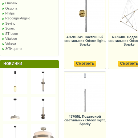
Omnilux
Osgona
Philips
Reccagni Angelo
Sevinc
Sonex
ST Luce
4369/10WL Настенный
4369/40L Подв
Vitaluce
светильник Odeon light,
светильник Odeon
Voltega
Sparky
Sparky
ЭПИцентр
Смотреть
Смотреть
НОВИНКИ
4370/5L Подвесной
светильник Odeon light,
Sparky