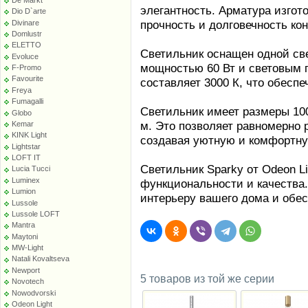
элегантность. Арматура изгото
Dio D`arte
прочность и долговечность ко
Divinare
Domlustr
ELETTO
Светильник оснащен одной св
Evoluce
мощностью 60 Вт и световым 
F-Promo
Favourite
составляет 3000 К, что обеспе
Freya
Fumagalli
Светильник имеет размеры 10
Globo
м. Это позволяет равномерно 
Kemar
KINK Light
создавая уютную и комфортн
Lightstar
LOFT IT
Светильник Sparky от Odeon Li
Lucia Tucci
Luminex
функциональности и качества
Lumion
интерьеру вашего дома и обе
Lussole
Lussole LOFT
Mantra
Maytoni
MW-Light
Natali Kovaltseva
Newport
5 товаров из той же серии
Novotech
Nowodvorski
Odeon Light