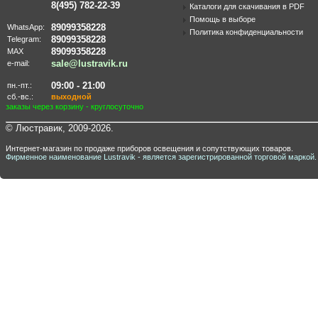
8(495) 782-22-39
Каталоги для скачивания в PDF
Помощь в выборе
89099358228
WhatsApp:
Политика конфиденциальности
89099358228
Telegram:
89099358228
MAX
sale@lustravik.ru
e-mail:
09:00 - 21:00
пн.-пт.:
сб.-вс.:
выходной
заказы через корзину - круглосуточно
© Люстравик, 2009-2026.
Интернет-магазин по продаже приборов освещения и сопутствующих товаров.
Фирменное наименование Lustravik - является зарегистрированной торговой маркой.