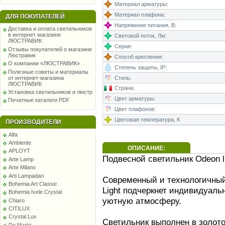
Материал арматуры:
Материал плафона:
ДЛЯ ПОКУПАТЕЛЕЙ
Напряжение питания, В:
Доставка и оплата светильников
в интернет магазине
Световой поток, Лм:
ЛЮСТРАВИК
Серия:
Отзывы покупателей о магазине
Люстравик
Способ крепления:
О компании «ЛЮСТРАВИК»
Степень защиты, IP:
Полезные советы и материалы
от интернет-магазина
Стиль:
ЛЮСТРАВИК
Страна:
Установка светильников и люстр
Цвет арматуры:
Печатные каталоги PDF
Цвет плафонов:
Цветовая температура, K
ПРОИЗВОДИТЕЛИ
Alfa
Ambiente
ОПИСАНИЕ:
APLOYT
Подвесной светильник Odeon l
Arte Lamp
Arte Milano
Arti Lampadari
Современный и технологичный
Bohemia Art Classic
Light подчеркнет индивидуаль
Bohemia Ivele Crystal
уютную атмосферу.
Chiaro
CITILUX
Crystal Lux
Светильник выполнен в золото
De Markt