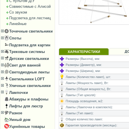
С пультом Д/У
Совместимые с Алисой
Со звуком
Подсветка для лестниц
Линейные
Точечные светильники
Споты
Подсветка для картин
Д
Трековые системы
ХАРАКТЕРИСТИКИ
Детские светильники
Размеры (Высота), мм:
Размеры (Диаметр), мм:
Свет для ванной
Размеры (Ширина), мм:
Светодиодные ленты
Лампы (Количество ламп), шт:
Светильники LOFT
Лампы (Мощность ламп), Вт:
Уличные светильники
Лампы (Общая мощность), Вт:
Лампочки
Лампы (Тип цоколя):
Абажуры и плафоны
Площадь освещения, м2:
Лифты для люстр
Лампы (Лампочки в комплекте):
Разное
Лампы (Тип ламп):
Общее количество ламп:
Умный дом
Гарантия производителя (месяцы):
Уценённые товары